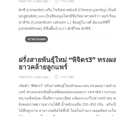
Kaset Pro
,
4 years ago
1 min
read
ผักชี (coriander) หรือ ไชนีสพาสย์เลย์ (Chinese parsley) เป็นผ
(vegetable) และเป็นพืชสมุนไพรมีชื่อวิทยาศาสตร์ว่า คอร์เรีย
ซาติวัม (Coriandrum sativum L.) จัดอยู่ในวงศ์ อัมเบลลิฟีรี้
(Umbelliferae) มีชื่อพื้นบ้านว่า ผักชีไทย ผักชีลี…
ข่าวสารเกษตร
ฝรั่งสายพันธุ์ใหม่ “พิจิตร3” ทรงผ
ยาวคล้ายลูกแพร์
Kaset Pro
,
4 years ago
1 min
read
เปิดตัว “พิจิตร3” ฝรั่งสายพันธุ์ใหม่ลักษณะเด่น ทรงผลยาวคล้าย
แพร์ ทรงผลเด่นชัดตั้งแต่ติดผลอ่อนจนผลแก่ รสชาติหวานกรอบ 
หนาเมล็ดน้อย เนื้อมีความละเอียด แม้ผลจะแก่ในช่วงหน้าฝน พ
ยังคงสภาพความหวานได้ดี น้ำหนักเฉลี่ย 250-450 กรัม ฝรั่งเ
ไม้ที่ปลูกง่าย สามารถผลิตได้ทั้งปี โดยในบ้านเราผลผลิตส่วนใ