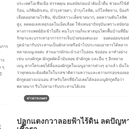
ประเทศโอเชียเนีย สรรพคุณ คนสมัยก่อนนำต้มน้ำดื่ม ช่วยแก้ไข้ต
ร้อน, แก้พิษอักเสบ, บำรุงสายตา, บำรุงโลหิต, แก้โลหิตจาง, ป้องก
เลือดออกตามไรฟัน, ขับปัสสาวะเด็ดขาดมาก, ลดความดันโลหิต
สูง, ลดคอเลสเทอรอลในเม็ดเลือด ใช้แทนยาปัจจุบันเพราะสมัยก่
ทางการแพทย์ยังเข้าไม่ถึง คนโบราณก็จะหาสมุนไพรพื้นบ้านที่มีม
รักษาและบรรเทาอาการการเจ็บป่วยของตนเอง ยอดออ่อนของผ
กูดนำมารับประทานเป็นผักลวกหรือนำไปประกอบอาหารได้หลาก
็นการ
หลายเมนูเลยค่ะ ส่วนมากมักจะนำเอาใบอ่อน ช่ออ่อน มาทำอย่าง
ร
เช่น แกงผักกูด ผักกูดผัดน้ำมันหอย ยำผักกูด และอื่น ๆ อีกหลาย
การ
เมนู หากใครเคยได้ลิ้มลองผักกูดในเมนูอาหารต่างๆ มาแล้ว มั่นใจ
ง ๆ
ว่าทุกคนจะต้องติดใจในรสชาติความหวานและความกรอบของย
ี
ผักกูดอย่างแน่นอน สำหรับใครที่ยังไม่เคยได้ลองเมนูผักกูดถือว่า
พลาดมาก รีบไปหามารับประทานได้เลย
อ
ข่าวสารเกษตร
ปลูกแตงกวาลอยฟ้าไร้ดิน ลดปัญห