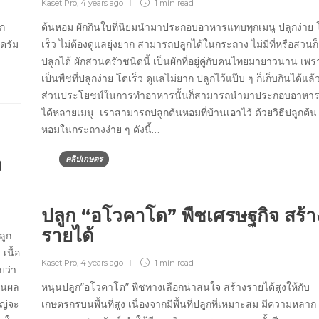
Kaset Pro
,
4 years ago
1 min
read
ัก
ต้นหอม ผักกินใบที่นิยมนำมาประกอบอาหารแทบทุกเมนู ปลูกง่าย 
นดรัม
เร็ว ไม่ต้องดูแลยุ่งยาก สามารถปลูกได้ในกระถาง ไม่มีที่หรือสวนก็
ปลูกได้ ผักสวนครัวชนิดนี้ เป็นผักที่อยู่คู่กับคนไทยมายาวนาน เพร
เป็นพืชที่ปลูกง่าย โตเร็ว ดูแลไม่ยาก ปลูกไว้แป๊บ ๆ ก็เก็บกินได้แล้
ส่วนประโยชน์ในการทำอาหารนั้นก็สามารถนำมาประกอบอาหา
ได้หลายเมนู เราสามารถปลูกต้นหอมที่บ้านเอาไว้ ด้วยวิธีปลูกต้น
หอมในกระถางง่าย ๆ ดังนี้…
ล
คลิปเกษตร
ปลูก “อโวคาโด” พืชเศรษฐกิจ สร้า
รายได้
ลูก
เนื้อ
Kaset Pro
,
4 years ago
1 min
read
บว่า
ป็นผล
หนุนปลูก”อโวคาโด” พืชทางเลือกน่าสนใจ สร้างรายได้สูงให้กับ
หญ่จะ
เกษตรกรบนพื้นที่สูง เนื่องจากมีพื้นที่ปลูกที่เหมาะสม มีความหลาก