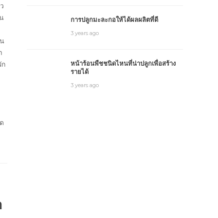
ัว
ัน
การปลูกมะละกอให้ได้ผลผลิตที่ดี
3 years ago
อน
า
ัก
หน้าร้อนพืชชนิดไหนที่น่าปลูกเพื่อสร้าง
รายได้
3 years ago
อด
า