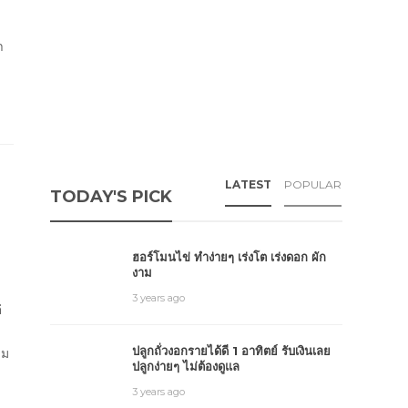
า
LATEST
POPULAR
TODAY'S PICK
ฮอร์โมนไข่ ทำง่ายๆ เร่งโต เร่งดอก ผัก
งาม
3 years ago
่
ด้
ปลูกถั่วงอกรายได้ดี 1 อาทิตย์ รับเงินเลย
่ม
ปลูกง่ายๆ ไม่ต้องดูแล
3 years ago