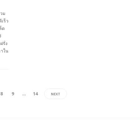
รวม
้เร็ว
ล็ด
3
รั่ง
ลาใน
8
9
…
14
NEXT