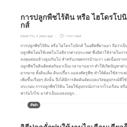
การปลูกพืชไร้ดิน หรือ ไฮโดรโปนิ
กส์
Kaset Pro
,
4 years ago
1 min
read
การปลูกพืชไร้ดิน หรือ ไฮโดรโปนิกส์ ในอดีตที่ผ่านมา ถือว่าเป
ปลูกพืชโดยใช้เทคโนโลยีจากต่างประเทศ ซึ่งมีค่าใช้จ่ายในกา
ลงทุนค่อนข้างสูงเกินไป สำหรับเกษตรกรบ้านเรา แต่เนื่องจาก
ปลูกพืชในดินติดต่อกันมาเป็นเวลานานมาก ทำให้เกิดปัญหาต่า
มากมาย ทั้งดินเค็ม ดินเปรี้ยว แมลงศัตรูพืช ทำให้ต้องใช้สารเคม
เพิ่มขึ้นเรื่อยๆ ดังนั้น จึงได้มีการคิดค้นดัดแปลงวัสดุอุปกรณ์ที่ใช้
ประกอบ การปลูกพืชไร้ดิน โดยใช้อุปกรณ์เก่าจากโรงเรือน หรื
ฟาร์มไก่ไข่ มาทำเป็นแปลงปลูก…
พืชผัก