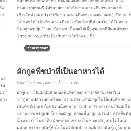
อยใน
หลายของสายพันธุ์ ทำให้มีผลผลิตออกกระจายตลอดทั้งปี นาง
ั่ง
อังคณา พุทธศรี ผู้อำนวยการสำนักงานเศรษฐกิจการเกษตรที่ 1
ออก…
เชียงใหม่ (สศท.1) สำนักงานเศรษฐกิจการเกษตร (สศก.) เปิดเผยว่
“อโวคาโด” เป็นพืชเศรษฐกิจทางเลือกใหม่ที่น่าสนใจ ได้รับความ
นิยมสูงจากผู้บริโภค เนื่องจากเป็นผลไม้เพื่อสุขภาพที่มีคุณค่าทาง
โภชนาการสูง ช่วยป้องกันการเกิดโรคมะเร็ง…
ข่าวสารเกษตร
ผักกูดพืชป่าที่เป็นอาหารได้
บ่อ
Kaset Pro
,
4 years ago
1 min
read
ิ่ม
วมค่า
ผักกูดป่า เป็นผักที่มีลักษณะต้นที่หยิกงอ ภาษาอีสานเลยเรียน
ะนาว
ว่า”กูด” แปลว่าหยิกหรืองอ ความจริง แล้วผักกูดไม่ได้เป็นพืชผัก แต
เป็นพืชที่เป็นเฟิร์นชนิดหนึ่งที่ สามารถนำมารับประทานเป็นผักไ
สภาพการเจริญเติบโตของผักกูด มักจะขึ้นอยู่ตามริมน้ำ หรือพื้นที่ชุ
น้ำมากกว่าในป่าทึบ มักพบบ่อยเพราะเป็นช่วงเจริญเติบโตในฤดู
ฝน พบกระจายพันธุ์ทั่วไปในทวีปเอเชีย ส่วนอีกสายพันธุ์อยู่ในกลุ่ม