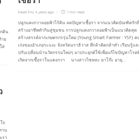
เชื้อรา
็
Kaset Pro
,
4 years ago
1 min
read
ปลูกแตงกวาลอยฟ้าไร้ดิน ลดปัญหาเชื้อรา จากแนวคิดบัณฑิตรักถิ
สร้างอาชีพทำกินสู่ชุมชน การปลูกแตงกวาลอยฟ้าเป็นแนวคิดสุด
ากดิน
สร้างสรรค์จากเกษตรกรรุ่นใหม่ (Young Smart Farmer : YSF) ค
ท้าย
เก่งของอำเภอระแงะ จังหวัดนราธิวาส ที่กล้าคิดกล้าทำ เรียนรู้แล
ใส่
ปรับเปลี่ยนนำนวัตกรรมใหม่ๆ มาประยุกต์ใช้เพื่อแก้ไขปัญหาโรคที
เกิดจากเชื้อราในแตงกวา นางสาวไซหละ ยาโก๊ะ อายุ…
ว
นใจ
ะทาน
กเรา