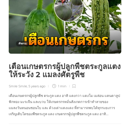
พืชสวน
เตือนเกษตรกรผู้ปลูกพืชตระกูลแตง
ให้ระวัง 2 แมลงศัตรูพืช
Smile Smile
,
5 years ago
1 min
เตือนเกษตรกรผู้ปลูกพืช ตระกูล แตง อาทิ แตงกวา แตงโม เมล่อน แคนตาลูป
ฟักทอง มะระจีน และบวบ ให้เกษตรกรหมั่นสังเกตการเข้าทำลายของ
แมลงวันหนอนชอนใบ และ ด้วงเต่าแตงแดง ที่สามารถพบได้ทุกระยะการ
เจริญเติบโตของพืชตระกูล แตง เกษตรกรผู้ปลูกพืชตระกูล แตง อาทิ…