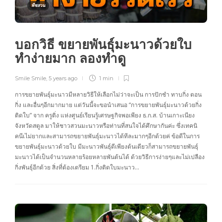
พืชสวน
บอกวิธี ขยายพันธุ์มะนาวด้วยใบ
ทำง่ายมาก ลองทำดู
Smile Smile
,
5 years ago
1 min
การขยายพันธุ์มะนาวมีหลายวิธีให้เลือกไม่ว่าจะเป็น การปักชำ ทาบกิ่ง ตอน
กิ่ง และอื่นๆอีกมากมาย แต่วันนี้จะขอนำเสนอ “การขยายพันธุ์มะนาวด้วยกิ่ง
ติดใบ” จาก ครูติ่ง แห่งศูนย์เรียนรู้เศรษฐกิจพอเพียง ธ.ก.ส. บ้านเกาะเนียง
จังหวัดสตูล มาให้ชาวสวนมะนาวหรือท่านที่สนใจได้ศึกษากันค่ะ ซึ่งเทคนิ
คนีเไม่ยากและสามารถขยายพันธุ์มะนาวได้ทีละมากๆอีกด้วยค่ ข้อดีในการ
ขยายพันธุ์มะนาวด้วยใบ มีมะนาวพันธุ์ดีเพียงต้นเดียวก็สามารถขยายพันธุ์
มะนาวได้เป็นจำนวนหลายร้อยหลายพันต้นได้ ด้วยวิธีการง่ายๆและไม่เปลือง
กิ่งพันธุ์อีกด้วย สิ่งที่ต้องเตรียม 1.กิ่งติดใบมะนาว…