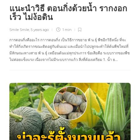
แนะนำวิธี ตอนกิ่งด้วยน้ำ รากงอก
เร็ว ไม่ง้อดิน
Smile Smile
,
5 years ago
1 min
การตอนกิ่งคืออะไร กาารตอนกิ่ง เป็นวิธีการขยาย พั น ธุ์ พืชอีกวิธีหนึ่ง ที่จะ
ทำให้กิ่งเกิดรากขณะติดอยู่กับต้นแม่ และเมื่อนำไปปลูกจะทำให้ต้นพืชใหม่ที่
มีลักษณะทางสาย พั น ธุ์ เหมือนต้นแม่ทุกประการ ข้อเสียคือ ระบบรากของพืช
ไม่ค่อยแข็งแรง เนื่องจากไม่มีระบบรากแก้ว สิ่งที่ต้องเตรียม 1. น้ำ ย…