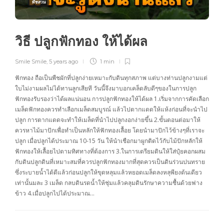
พืชสวน
วิธี ปลูกฟักทอง ให้ได้ผล
Smile Smile
,
5 years ago
1 min
ฟักทอง ถือเป็นพืชผักที่ปลูกง่ายเหมาะกับดินทุกสภาพ แต่บางท่านปลูกงามแต่
ใบไม่งามผลไม่ได้ทานลูกเสียที วันนี้จึงมาบอกเคล็ดลับดีๆของในการปลูก
ฟักทองรับรองว่าได้ผลแน่นอน การปลูกฟักทองให้ได้ผล 1.เริ่มจากการคัดเลือก
เมล็ดฟักทองควรทำเลือกเมล็ดสมบูรณ์ แล้วไปตากแดดให้แห้งก่อนที่จะนำไป
ปลูก การตากแดดจะทำให้เมล็ดที่นำไปปลูกงอกง่ายขึ้น 2.ขั้นตอนต่อมาให้
ควรหาไม้มาปักเพื่อทำเป็นหลักให้ฟักทองเลื้อย โดยนำมาปักไว้ข้างๆที่เราจะ
ปลูก เมื่อปลูกได้ประมาณ 10-15 วัน ให้นำเชือกมาผูกติดไว้กับไม้ปักหลักให้
ฟักทองให้เลื้อยไปตามทิศทางที่ต้องการ 3.ในการเตรียมดินให้ใส่ปุ๋ยคอกผสม
กับดินปลูกดินที่เหมาะสมที่ควรปลูกฟักทองมากที่สุดควรเป็นดินร่วนปนทราย
ซึ่งระบายน้ำได้ดีแล้วก่อนปลูกให้ขุดหลุมแล้วหยอดเมล็ดลงหลุพียงต้นเดียว
เท่านั้นมละ 3 เมล็ด กลบดินรดน้ำให้ชุ่มแล้วคลุมดินรักษาความชื้นด้วยฟาง
ข้าว 4.เมื่อปลูกไปได้ประมาณ…