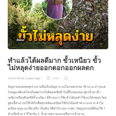
พืชสวน
ทำแล้วได้ผลดีมาก ขั้วเหนียว ขั้ว
ไม่หลุดง่ายออกดอกออกผลดก
Smile Smile
,
5 years ago
1 min
ปัญหาดอกผลหลุดร่วงง่ายถือเป็นปัญหากวนใจเกษตรกรมาช้านาน บำรุงแค่
ไหนดูแลดีแค่ไหนก็หลุดร่วงไม่ติดผลเสียที วันนี้จึงขอเสนอ สูตรน้ำยาขั้ว
เหนียวหรือจุลินทรีย์ขั้วเหนียว ที่รับรองว่าใช้แล้วได้ผลทำใช้เองได้เลยค่ะโดย
สูตรนี้สามารถใช้ได้กับพืชทุกชนิดแต่นิยมใช้กับไม้ผลจำพวก มะม่วง ลำไย
ทุเรียน ขนุน มะเขือ พริก เป็นต้น วิธีทำก็ง่ายมากๆค่ะ วัสดุอุปกรณ์ที่ต้องใช้ 1.
หัวปลีกล้วย 3 กิโลกรัม 2. น้ำตาลทรายแดงหรือกากน้ำตาล…