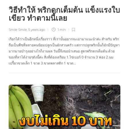
วิธีทำให้ พริกดกเต็มต้น แข็งแรงใบ
เขียว ทำตามนี้เลย
Smile Smile
,
5 years ago
1 min
เรียกได้ว่าเป็นอีกหนึ่งเรื่องราว ที่เรานั้นอยากจะเอามาแนะนำค่ะ สำหรับ พริก
ถือเป็นพืชที่หลายคนนิยมปลูกเป็นผักสวนครัว แต่การปลูกพริกนั้นก็มักมีปัญหา
มากมายบำรุงอย่างไรก็งามผล วันนี้จึงขอนำเสนอ สูตรพริกดกเต็มต้น ด้วย
ของที่หาได้ง่ายๆดังนี้ค่ะ สิ่งที่ต้องเตรียม 1.ไข่เบอร์ 0 จำนวน 3 ฟอง 2.นม
เปรี้ยวขวดเล็ก 1 ขวด 3.ขวดพลาสติก 1 ขวด…