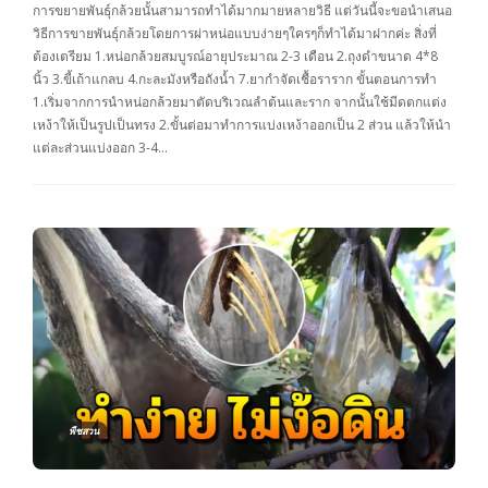
การขยายพันธุ์กล้วยนั้นสามารถทำได้มากมายหลายวิธี แต่วันนี้จะขอนำเสนอ
วิธีการขายพันธุ์กล้วยโดยการผ่าหน่อแบบง่ายๆใครๆก็ทำได้มาฝากค่ะ สิ่งที่
ต้องเตรียม 1.หน่อกล้วยสมบูรณ์อายุประมาณ 2-3 เดือน 2.ถุงดำขนาด 4*8
นิ้ว 3.ขี้เถ้าแกลบ 4.กะละมังหรือถังน้ำ 7.ยากำจัดเชื้อราราก ขั้นตอนการทำ
1.เริ่มจากการนำหน่อกล้วยมาตัดบริเวณลำต้นและราก จากนั้นใช้มีดตกแต่ง
เหง้าให้เป็นรูปเป็นทรง 2.ขั้นต่อมาทำการแบ่งเหง้าออกเป็น 2 ส่วน แล้วให้นำ
แต่ละส่วนแบ่งออก 3-4…
พืชสวน