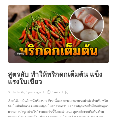
พืชสวน
สูตรลับ ทำให้พริกดกเต็มต้น แข็ง
แรงใบเขียว
Smile Smile
,
5 years ago
1 min
เรียกได้ว่าเป็นอีกหนึ่งเรื่องราว ที่เรานั้นอยากจะเอามาแนะนำค่ะ สำหรับ พริก
ถือเป็นพืชที่หลายคนนิยมปลูกเป็นผักสวนครัว แต่การปลูกพริกนั้นก็มักมีปัญหา
มากมายบำรุงอย่างไรก็งามผล วันนี้จึงขอนำเสนอ สูตรพริกดกเต็มต้น ด้วย