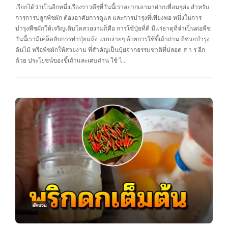
เรียกได้ว่าเป็นอีกหนึ่งเรื่องราวดีๆที่วันนี้เราอยากเอามาฝากเพื่อนๆค่ะ สำหรับ
การการปลูกพืชผัก ต้องอาศัยการดูแล และการบำรุงที่เพียงพอ หนึ่งในการ
บำรุงพืชผักให้เจริญเติบโตสวยงามก็คือ การใช้ปุ๋ยที่ดี มีแร่ธาตุที่จำเป็นต่อพืช
วันนี้เรามีเคล็ดลับการทำปุ๋ยแห้ง แบบง่ายๆ ด้วยการใช้ขี้เถ้าถ่าน ที่ช่วยบำรุง
ต้นไม้ หรือพืชผักให้สวยงาม ที่สำคัญเป็นปุ๋ยจากธรรมชาติที่ปลอด ส า ร อีก
ด้วย ประโยชน์ของขี้เถ้าและเศษถ่าน ใช้ ไ…
พืชสวน