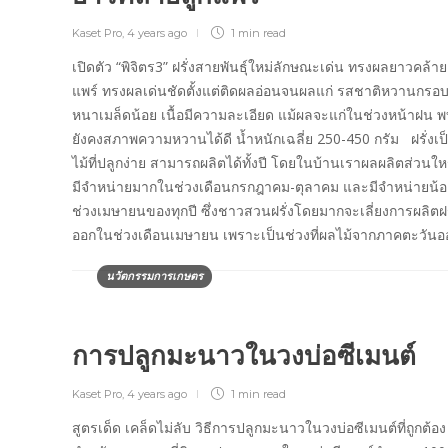
Kaset Pro
,
4 years ago
1 min
read
เปิดตัว “พิจิตร3” ฝรั่งสายพันธุ์ใหม่ลักษณะเด่น ทรงผลยาวคล้าย
แพร์ ทรงผลเด่นชัดตั้งแต่ติดผลอ่อนจนผลแก่ รสชาติหวานกรอบ 
หนาเมล็ดน้อย เนื้อมีความละเอียด แม้ผลจะแก่ในช่วงหน้าฝน พ
ยังคงสภาพความหวานได้ดี น้ำหนักเฉลี่ย 250-450 กรัม ฝรั่งเ
ไม้ที่ปลูกง่าย สามารถผลิตได้ทั้งปี โดยในบ้านเราผลผลิตส่วนใ
มีจำหน่ายมากในช่วงเดือนกรกฎาคม-ตุลาคม และมีจำหน่ายน้
ช่วงเมษายนของทุกปี ซึ่งชาวสวนฝรั่งโดยมากจะเลี่ยงการผลิตฝร
ออกในช่วงเดือนเมษายน เพราะเป็นช่วงที่ผลไม้จากภาคตะวัน
นวัตกรรมการเกษตร
การปลูกมะนาวในวงบ่อซีเมนต์
Kaset Pro
,
4 years ago
1 min
read
สูตรเด็ด เคล็ดไม่ลับ วิธีการปลูกมะนาวในวงบ่อซีเมนต์ที่ถูกต้อง