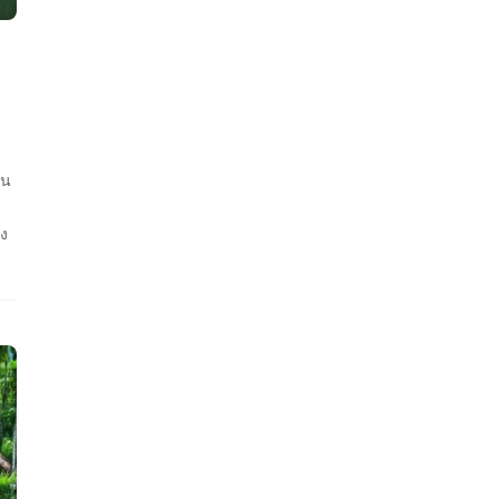
ใน
อง