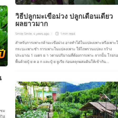
วิธีปลูกมะเขือม่วง ปลูกเดือนเดียว
ผลยาวมาก
Smile Smile
,
4 years ago
1 min
read
สำหรับการเพาะกล้ามะเขือม่วง อาจทำได้ในแปลงเพาะหรือเพาะ
กระบะเพาะชำ การเพาะในแปลงเพาะ ให้ไถพรวนแปลง กว้าง
ประมาณ 1 เมตร ย า วตามปริมาณที่ต้องการเพาะ จากนั้น โรยร
พื้นด้วยปุ๋ ย ค อ ก และปุ๋ ย ยูเรีย ก่อนคลุกผสมดินให้เข้ากัน…
น
ง
ปชม
่ให้