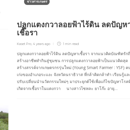
ข่าวสารเกษตร
อ
ปลูกแตงกวาลอยฟ้าไร้ดิน ลดปัญห
เชื้อรา
Kaset Pro
,
4 years ago
1 min
read
ปลูกแตงกวาลอยฟ้าไร้ดิน ลดปัญหาเชื้อรา จากแนวคิดบัณฑิตรักถิ
สร้างอาชีพทำกินสู่ชุมชน การปลูกแตงกวาลอยฟ้าเป็นแนวคิดสุด
สร้างสรรค์จากเกษตรกรรุ่นใหม่ (Young Smart Farmer : YSF) ค
เก่งของอำเภอระแงะ จังหวัดนราธิวาส ที่กล้าคิดกล้าทำ เรียนรู้แล
ปรับเปลี่ยนนำนวัตกรรมใหม่ๆ มาประยุกต์ใช้เพื่อแก้ไขปัญหาโรคที
เกิดจากเชื้อราในแตงกวา นางสาวไซหละ ยาโก๊ะ อายุ…