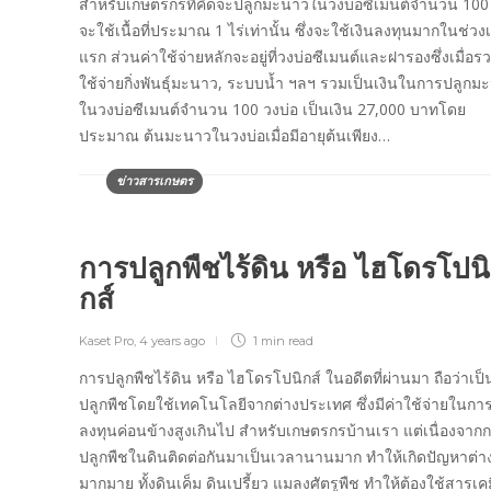
สำหรับเกษตรกรที่คิดจะปลูกมะนาวในวงบ่อซีเมนต์จำนวน 100 
จะใช้เนื้อที่ประมาณ 1 ไร่เท่านั้น ซึ่งจะใช้เงินลงทุนมากในช่วงเร
แรก ส่วนค่าใช้จ่ายหลักจะอยู่ที่วงบ่อซีเมนต์และฝารองซึ่งเมื่อร
ใช้จ่ายกิ่งพันธุ์มะนาว, ระบบน้ำ ฯลฯ รวมเป็นเงินในการปลูกม
ในวงบ่อซีเมนต์จำนวน 100 วงบ่อ เป็นเงิน 27,000 บาทโดย
ประมาณ ต้นมะนาวในวงบ่อเมื่อมีอายุต้นเพียง…
ข่าวสารเกษตร
การปลูกพืชไร้ดิน หรือ ไฮโดรโปนิ
กส์
Kaset Pro
,
4 years ago
1 min
read
การปลูกพืชไร้ดิน หรือ ไฮโดรโปนิกส์ ในอดีตที่ผ่านมา ถือว่าเป
ปลูกพืชโดยใช้เทคโนโลยีจากต่างประเทศ ซึ่งมีค่าใช้จ่ายในกา
ลงทุนค่อนข้างสูงเกินไป สำหรับเกษตรกรบ้านเรา แต่เนื่องจาก
ปลูกพืชในดินติดต่อกันมาเป็นเวลานานมาก ทำให้เกิดปัญหาต่า
มากมาย ทั้งดินเค็ม ดินเปรี้ยว แมลงศัตรูพืช ทำให้ต้องใช้สารเคม