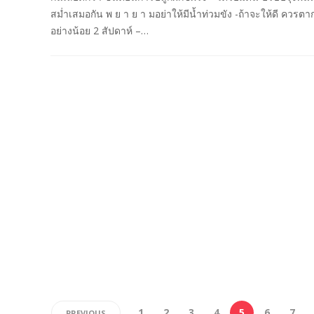
สม่ำเสมอกัน พ ย า ย า มอย่าให้มีน้ำท่วมขัง -ถ้าจะให้ดี ควรตา
อย่างน้อย 2 สัปดาห์ –…
1
2
3
4
5
6
7
PREVIOUS