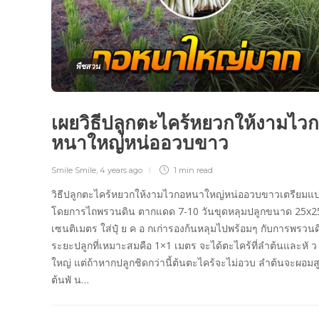
พืชสวน
เผยวิธีปลูกตะไคร้หยวกให้งามไว
หนาใหญ่หน่ออวบขาว
Smile Smile
,
4 years ago
1 min
read
วิธีปลูกตะไคร้หยวกให้งามไวกอหนาใหญ่หน่ออวบขาวเตรียมแ
โดยการไถพรวนดิน ตากแดด 7-10 วันขุดหลุมปลูกขนาด 25x2
เซนติเมตร ใส่ปุ๋ ย ค อ กเก่ารองก้นหลุมไปพร้อมๆ กับการพรวนด
ระยะปลูกที่เหมาะสมคือ 1×1 เมตร จะได้ตะไคร้ที่ลำต้นและหั ว
ใหญ่ แต่ถ้าหากปลูกชิดกว่านี้ต้นตะไคร้จะไม่อวบ ลำต้นจะผอมสู
ต้นพั น…