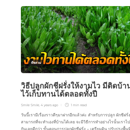
พืชสวน
วิธีปลูกผักชีฝรั่งให้งามไว มีติดบ้า
ไว้เก็บทานได้ตลอดทั้งปี
Smile Smile
,
4 years ago
1 min
read
วันนี้เรามีเรื่องราวดีๆมาฝากอีกแล้วค่ะ สำหรับการปลูก ผักชีฝรั่
สามารถที่จะทำเองที่บ้านได้เลย จะมีวิธีการทำอย่างไรนั้นเราไ
กันเลยดีกว่า ขั้นตอนการปลูกผักชีฝรั่ง – เตรียมดิน ปรับปรุงพื้นที