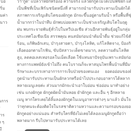
บ่อ
ว่า”กูด” แปลว่าหยิกหรืองอ ความจริง แล้วผักกูดไม่ได้เป็นพืชผัก แต
ิ่ม
เป็นพืชที่เป็นเฟิร์นชนิดหนึ่งที่ สามารถนำมารับประทานเป็นผักไ
วมค่า
สภาพการเจริญเติบโตของผักกูด มักจะขึ้นอยู่ตามริมน้ำ หรือพื้นที่ชุ
ะนาว
น้ำมากกว่าในป่าทึบ มักพบบ่อยเพราะเป็นช่วงเจริญเติบโตในฤดู
ฝน พบกระจายพันธุ์ทั่วไปในทวีปเอเชีย ส่วนอีกสายพันธุ์อยู่ในกลุ่ม
ประเทศโอเชียเนีย สรรพคุณ คนสมัยก่อนนำต้มน้ำดื่ม ช่วยแก้ไข้ต
ร้อน, แก้พิษอักเสบ, บำรุงสายตา, บำรุงโลหิต, แก้โลหิตจาง, ป้องก
เลือดออกตามไรฟัน, ขับปัสสาวะเด็ดขาดมาก, ลดความดันโลหิต
สูง, ลดคอเลสเทอรอลในเม็ดเลือด ใช้แทนยาปัจจุบันเพราะสมัยก่
ทางการแพทย์ยังเข้าไม่ถึง คนโบราณก็จะหาสมุนไพรพื้นบ้านที่มีม
รักษาและบรรเทาอาการการเจ็บป่วยของตนเอง ยอดออ่อนของผ
กูดนำมารับประทานเป็นผักลวกหรือนำไปประกอบอาหารได้หลาก
หลายเมนูเลยค่ะ ส่วนมากมักจะนำเอาใบอ่อน ช่ออ่อน มาทำอย่าง
เช่น แกงผักกูด ผักกูดผัดน้ำมันหอย ยำผักกูด และอื่น ๆ อีกหลาย
เมนู หากใครเคยได้ลิ้มลองผักกูดในเมนูอาหารต่างๆ มาแล้ว มั่นใจ
็นการ
ว่าทุกคนจะต้องติดใจในรสชาติความหวานและความกรอบของย
ร
ผักกูดอย่างแน่นอน สำหรับใครที่ยังไม่เคยได้ลองเมนูผักกูดถือว่า
การ
พลาดมาก รีบไปหามารับประทานได้เลย
ง ๆ
ี