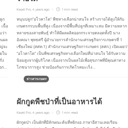
Kaset Pro
,
4 years ago
1 min
read
ลูก
หนุนปลูก”อโวคาโด” พืชทางเลือกน่าสนใจ สร้างรายได้สูงให้กับ
เนื้อ
เกษตรกรบนพื้นที่สูง เนื่องจากมีพื้นที่ปลูกที่เหมาะสม มีความหลาก
บว่า
หลายของสายพันธุ์ ทำให้มีผลผลิตออกกระจายตลอดทั้งปี นาง
ป็นผล
อังคณา พุทธศรี ผู้อำนวยการสำนักงานเศรษฐกิจการเกษตรที่ 1
หญ่จะ
เชียงใหม่ (สศท.1) สำนักงานเศรษฐกิจการเกษตร (สศก.) เปิดเผยว่
อยใน
“อโวคาโด” เป็นพืชเศรษฐกิจทางเลือกใหม่ที่น่าสนใจ ได้รับความ
ั่ง
นิยมสูงจากผู้บริโภค เนื่องจากเป็นผลไม้เพื่อสุขภาพที่มีคุณค่าทาง
ออก…
โภชนาการสูง ช่วยป้องกันการเกิดโรคมะเร็ง…
ข่าวสารเกษตร
ผักกูดพืชป่าที่เป็นอาหารได้
Kaset Pro
,
4 years ago
1 min
read
ผักกูดป่า เป็นผักที่มีลักษณะต้นที่หยิกงอ ภาษาอีสานเลยเรียน