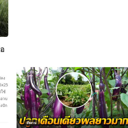
กอ
ปลง
5x25
ิใช้
 อวบ
งปัก
พืชสวน