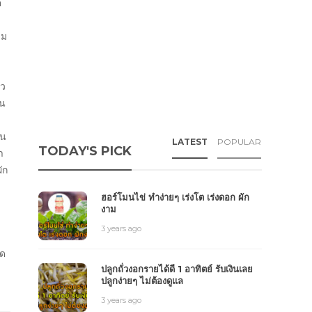
่
ด้
่ม
ัว
ัน
อน
LATEST
POPULAR
TODAY'S PICK
า
ัก
ฮอร์โมนไข่ ทำง่ายๆ เร่งโต เร่งดอก ผัก
งาม
3 years ago
อด
ปลูกถั่วงอกรายได้ดี 1 อาทิตย์ รับเงินเลย
ปลูกง่ายๆ ไม่ต้องดูแล
3 years ago