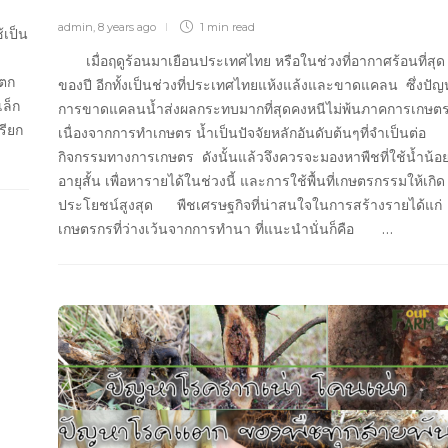
admin
,
8 years ago
1 min
read
้เป็น
เมื่อฤดูร้อนมาเยือนประเทศไทย หรือในช่วงที่อากาศร้อนที่สุด
แตก
ของปี อีกทั้งเป็นช่วงที่ประเทศไทยแห้งแล้งและขาดแคลน ซึ่งปัญ
เล็ก
การขาดแคลนน้ำส่งผลกระทบมากที่สุดคงหนีไม่พ้นภาคการเกษต
รียก
เนื่องจากการทำเกษตร น้ำเป็นปัจจัยหลักอันดับต้นๆที่จำเป็นต่อ
กิจกรรมทางการเกษตร ดังนั้นแล้วจึงควรจะมองหาพืชที่ใช้น้ำน้อ
อายุสั้น เพื่อหารายได้ในช่วงนี้ และการใช้พื้นที่เกษตรกรรมให้เกิด
ประโยชน์สูงสุด พืชเศรษฐกิจที่น่าสนใจในการสร้างรายได้แก่
เกษตรกรที่ว่างเว้นจากการทำนา ที่แนะนำนั่นก็คือ …