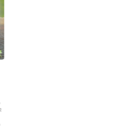
ก
2
ถ