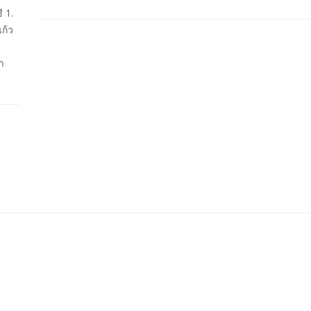
 1.
ก้ว
า
บทความเกษตร