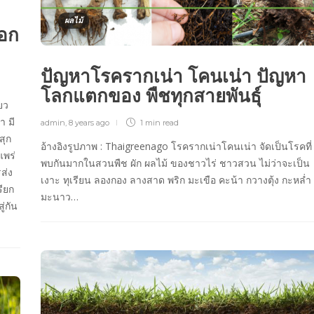
ผลไม้
ออก
ปัญหาโรครากเน่า โคนเน่า ปัญหา
โลกแตกของ พืชทุกสายพันธ์ุ
ยว
า มี
admin
,
8 years ago
1 min
read
สุก
อ้างอิงรูปภาพ : Thaigreenago โรครากเน่าโคนเน่า จัดเป็นโรคที่
แพร่
พบกันมากในสวนพืช ผัก ผลไม้ ของชาวไร่ ชาวสวน ไม่ว่าจะเป็น
ส่ง
เงาะ ทุเรียน ลองกอง ลางสาด พริก มะเขือ คะน้า กวางตุ้ง กะหล่ำ
รียก
มะนาว…
่กัน