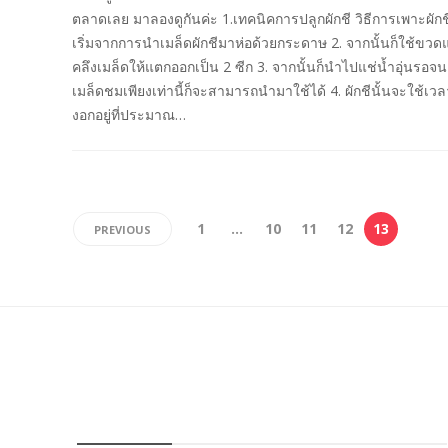
ตลาดเลย มาลองดูกันค่ะ 1.เทคนิคการปลูกผักชี วิธีการเพาะผักชี
เริ่มจากการนำเมล็ดผักชีมาห่อด้วยกระดาษ 2. จากนั้นก็ใช้ขวดแ
คลึงเมล็ดให้แตกออกเป็น 2 ซีก 3. จากนั้นก็นำไปแช่น้ำอุ่นรอจน
เมล็ดชมเพียงเท่านี้ก็จะสามารถนำมาใช้ได้ 4. ผักชีนั้นจะใช้เวล
งอกอยู่ที่ประมาณ…
1
…
10
11
12
13
PREVIOUS
FOURFARM