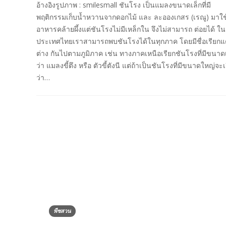
อ้างอิงรูปภาพ : smilesmall ชันโรง เป็นแมลงขนาดเล็กที่มี
พฤติกรรมเก็บน้ำหวานจากดอกไม้ และ ละอองเกสร (เรณู) มาใช
อาหารคล้ายผึ้งแต่ชันโรงไม่มีเหล็กใน จึงไม่สามารถ ต่อยได้ ใน
ประเทศไทยเราสามารถพบชันโรงได้ในทุกภาค โดยมีชื่อเรียก
ต่าง กันไปตามภูมิภาค เช่น ทางภาคเหนือเรียกชันโรงที่มีขนาด
ว่า แมลงขี้ตึง หรือ ตัวขี้ตังนี แต่ถ้าเป็นชันโรงที่มีขนาดใหญ่จะเ
ว่า…
พืชสวน