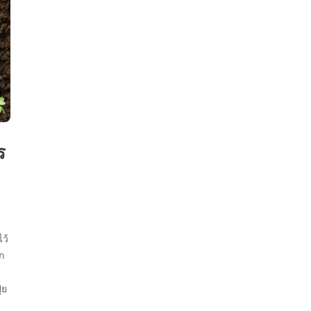
ร
ว้
ก
๋ย