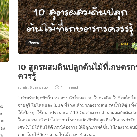
พืชสวน
10 สูตรผสมดินปลูกต้นไม้ที่เกษตรก
ควรรู้
admin
,
8 years ago
1 min
read
1.สำหรับปลูกพืชในกระถาง นำใบมะขาม ใบกระถิน ใบขี้เหล็ก ใบ
จามจุรี ใบโสนและใบแค ที่ร่วงแล้วมากองรวมกัน รดน้ำให้ชุ่ม ทิ้งไ
วย
ให้เปื่อยยุ่ยใช้เวลาประมาณ 7-10 วัน สามารถนำมาผสมกับดินปลู
็ด
ในกระถาง หรือนำไปหว่านโรยรอบต้นพืชที่ปลูก ถือเป็นการกำจัด
้วย
เศษใบไม้ใต้ต้นได้ดี กรณีต้องการให้มีคุณภาพดีขึ้น ให้กองรวมกับปุ
เอง
คอก โดยใช้อัตราส่วน ใบไม้ต่างๆ 4 ส่วน…
ี่