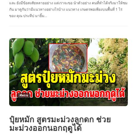
และ ยังมีข้อสงสัยหลายอย่าง แต่เราจะขอ นำตัวอย่าง คนที่ทำได้จริงมาให้ชม
กัน มาดูกันว่ามีแนวทางอย่างไรบ้าง แนวทาง เกษตรพอเพียงบนพื้นที่ 1 ไร่
ของ คุณ ประทีป มายิ้ม…
พืชสวน
ปุ๋ยหมัก สูตรมะม่วงลูกดก ช่วย
มะม่วงออกนอกฤดูได้