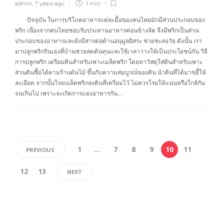
admin
,
7 years ago
1 min
ปัจจุบัน ในการบริโภคอาหารแต่ละมื้อของคนไทยมักมีส่วนประกอบของ
พริก เนื่องจากคนไทยชอบรับประทานอาหารค่อนข้างจัด จึงมีพริกเป็นส่วน
ประกอบของอาหารและยังมีสารต่อต้านอนุมูลอิสระ ช่วยชะลอวัย ดังนั้น เรา
มาปลูกพริกกินเองที่บ้านช่วยลดต้นทุนและใช้เวลาว่างให้เป็นประโยชน์กัน วิธี
การปลูกพริก เตรียมดินสำหรับเพาะเมล็ดพริก โดยหาวัสดุใส่ดินสำหรับเพาะ
ส่วนดินซื้อได้ตามร้านต้นไม้ ขึ้นกับความสมบูรณ์ของดิน นำดินที่ได้มาขยี้ให้
ละเอียด จากนั้นโรยเมล็ดพริกลงดินที่เตรียมไว้ ไม่ควรโรยให้แน่นหรือใกล้กัน
จนเกินไป เพราะจะเกิดการแย่งอาหารกัน…
1
…
7
8
9
10
11
PREVIOUS
12
13
NEXT