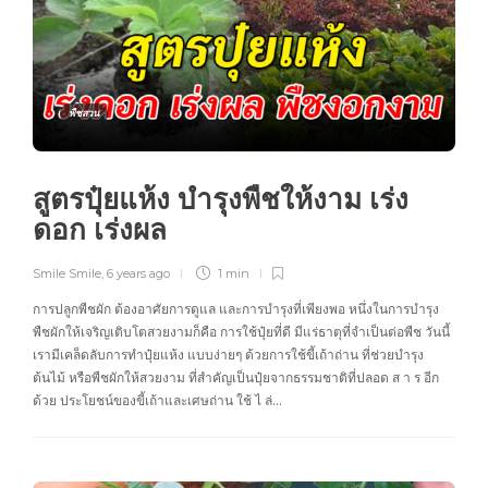
พืชสวน
สูตรปุ๋ยแห้ง บำรุงพืชให้งาม เร่ง
ดอก เร่งผล
Smile Smile
,
6 years ago
1 min
การปลูกพืชผัก ต้องอาศัยการดูแล และการบำรุงที่เพียงพอ หนึ่งในการบำรุง
พืชผักให้เจริญเติบโตสวยงามก็คือ การใช้ปุ๋ยที่ดี มีแร่ธาตุที่จำเป็นต่อพืช วันนี้
เรามีเคล็ดลับการทำปุ๋ยแห้ง แบบง่ายๆ ด้วยการใช้ขี้เถ้าถ่าน ที่ช่วยบำรุง
ต้นไม้ หรือพืชผักให้สวยงาม ที่สำคัญเป็นปุ๋ยจากธรรมชาติที่ปลอด ส า ร อีก
ด้วย ประโยชน์ของขี้เถ้าและเศษถ่าน ใช้ ไ ล่…