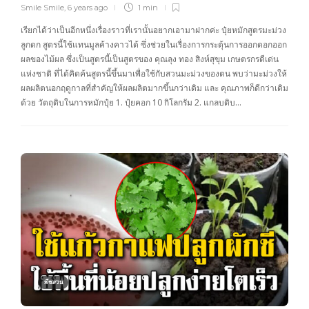
Smile Smile
,
6 years ago
1 min
เรียกได้ว่าเป็นอีกหนึ่งเรื่องราวที่เรานั้นอยากเอามาฝากค่ะ ปุ๋ยหมักสูตรมะม่วง
ลูกดก สูตรนี้ใช้แทนมูลค้างคาวได้ ซึ่งช่วยในเรื่องการกระตุ้นการออกดอกออก
ผลของไม้ผล ซึ่งเป็นสูตรนี้เป็นสูตรของ คุณลุง ทอง สิงห์สุขุม เกษตรกรดีเด่น
แห่งชาติ ที่ได้คิดค้นสูตรนี้ขึ้นมาเพื่อใช้กับสวนมะม่วงของตน พบว่ามะม่วงให้
ผลผลิตนอกฤดูกาลที่สำคัญให้ผลผลิตมากขึ้นกว่าเดิม และ คุณภาพก็ดีกว่าเดิม
ด้วย วัตถุดิบในการหมักปุ๋ย 1. ปุ๋ยคอก 10 กิโลกรัม 2. แกลบดิบ…
พืชสวน