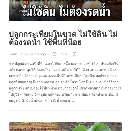
พืชสวน
ปลูกกระเทียมในขวด ไม่ใช้ดิน ไม่
ต้องรดน้ำ ใช้พื้นที่น้อย
Smile Smile
,
7 years ago
1 min
การปลูกผักสวนครัวที่บ้านเอาไว้กินเองนั้น นอกจากจะทำให้เราประหยัดเงิน
แล้ว ยังควบคุมให้ปลอดภัยจากสารเคมีต่างๆได้อีกด้วย แต่ส่วนมากแล้วเรา
มักจะหลีกเลี่ยงการปลูกเองเพราะพื้นที่ในบ้านมีน้อย ไม่เพียงพอสำหรับการ
ปลูกพืชผักต่างๆ จึงยากแก่การปลูกเอง ดังนั้นวันนี้เราจึงจะมาแนะนำวิธีการ
ปลูกกะเทียมที่ไม่ต้องใช้พื้นที่มาก ด้วยการปลูกในขวดพลาสติก จะทำอย่างไร
ไปดูวิธีทำกันเลย วัสดุอุปกรณ์ที่ต้องเตรียม 1. กระเทียม (เลือกหัวกระเทียมที่
สมบูรณ์) 2. ปุ๋ยน้ำปลอด ส า ร 3. น้ำสะอาด…