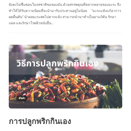
ยังคงไม่ชื่นชอบในรสชาติขมของมัน ด้วยสรรพคุณที่หลากหลายของมะระ จึง
ทำให้ได้รับความนิยมที่จะนำมารับประทานอยู่ไม่น้อย “มะระแห้งแก้อาการ
ผดผื่นคัน” นำผลมะระสดไปตากแห้ง สามารถนำมาทำเป็นยาแก้คัน รักษา
แผล และรักษาโรคผิวหนังอื่น…
พืชผัก
การปลูกพริกกินเอง