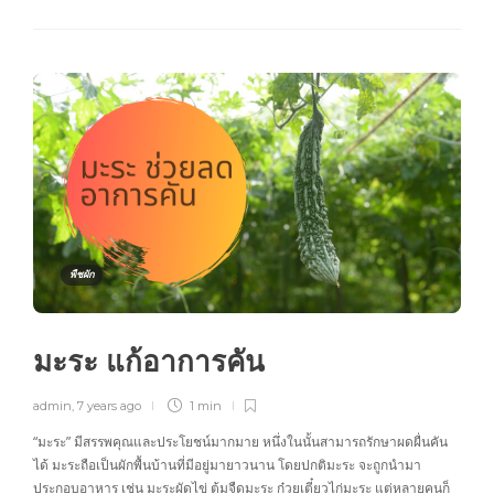
พืชผัก
มะระ แก้อาการคัน
admin
,
7 years ago
1 min
“มะระ” มีสรรพคุณและประโยชน์มากมาย หนึ่งในนั้นสามารถรักษาผดผื่นคัน
ได้ มะระถือเป็นผักพื้นบ้านที่มีอยู่มายาวนาน โดยปกติมะระ จะถูกนำมา
ประกอบอาหาร เช่น มะระผัดไข่ ต้มจืดมะระ ก๋วยเตี๋ยวไก่มะระ แต่หลายคนก็