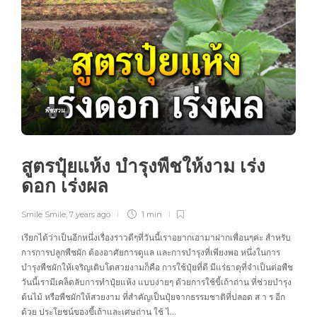
พืชสวน
สูตรปุ๋ยแห้ง บำรุงพืชให้งาม เร่ง
ดอก เร่งผล
Smile Smile
,
7 years ago
1 min
เรียกได้ว่าเป็นอีกหนึ่งเรื่องราวดีๆที่วันนี้เราอยากเอามาฝากเพื่อนๆค่ะ สำหรับ
การการปลูกพืชผัก ต้องอาศัยการดูแล และการบำรุงที่เพียงพอ หนึ่งในการ
บำรุงพืชผักให้เจริญเติบโตสวยงามก็คือ การใช้ปุ๋ยที่ดี มีแร่ธาตุที่จำเป็นต่อพืช
วันนี้เรามีเคล็ดลับการทำปุ๋ยแห้ง แบบง่ายๆ ด้วยการใช้ขี้เถ้าถ่าน ที่ช่วยบำรุง
ต้นไม้ หรือพืชผักให้สวยงาม ที่สำคัญเป็นปุ๋ยจากธรรมชาติที่ปลอด ส า ร อีก
ด้วย ประโยชน์ของขี้เถ้าและเศษถ่าน ใช้ ไ…