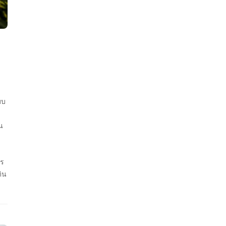
บบ
น
าร
ดิน