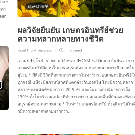
lture
เกษตรอินทรีย์
ean
pean
ผลวิจัยยืนยัน เกษตรอินทรีย์ช่วย
ความหลากหลายทางชีวิต
Kaset Pro
,
4 years ago
1 min
read
[ต.ค. 64 ยุโรป] รายงานวิจัยของ IFOAM EU Group ยืนยันว่า ระ
เกษตรอินทรีย์มีส่วนในการอนุรักษ์ความหลากหลายทางชีวภาพใน
ยุโรป * มีสิ่งมีชีวิตที่หลากหลายกว่าในฟาร์มระบบเกษตรอินทรีย์ใ
ทุกกรณี แม้จะมีสภาพนิเวศที่แตกต่างกันออกไป โดยมีความหลาก
หลายของชนิดพืชมากกว่า 20-95% และในบางกรณีมากกว่าถึง
150% ทั้งในบริเวณแปลงที่ทำการเพาะปลูกและพื้นที่กันออกเพื่อก
อนุรักษ์ความหลากหลาย * ในฟาร์มเกษตรอินทรีย์ ทั้งจุลินทรีย์ใน
ก็มีความหลากหลายมากกว่า…