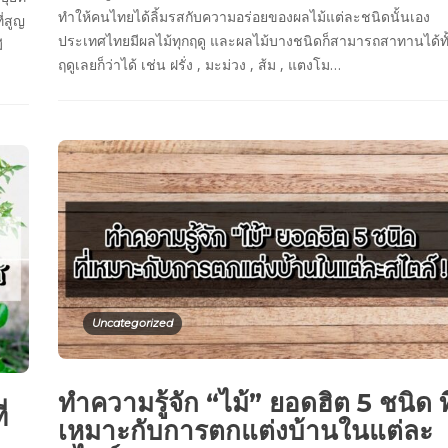
ทำให้คนไทยได้ลิ้มรสกับความอร่อยของผลไม้แต่ละชนิดนั้นเอง
่สูญ
ประเทศไทยมีผลไม้ทุกฤดู และผลไม้บางชนิดก็สามารถสาทานได้ทั
ี
ฤดูเลยก็ว่าได้ เช่น ฝรั่ง , มะม่วง , ส้ม , แตงโม…
Uncategorized
ทำความรู้จัก “ไม้” ยอดฮิต 5 ชนิด ที
่
เหมาะกับการตกแต่งบ้านในแต่ละ