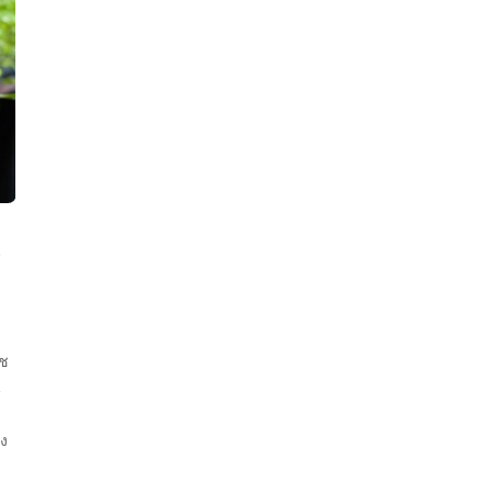
5
ืช
น
่ง