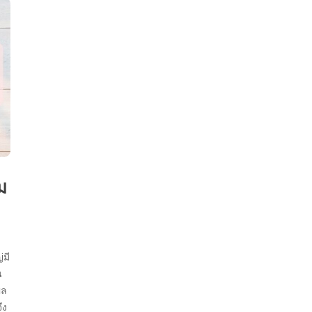
ม
่มี
น
ผล
ึง