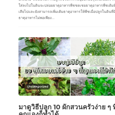
ใส่ลงไปในดินจะปล่อยธาตุอาหารพืชชดเชยธาตุอาหารพืชเดิมที
เสียไปและยังสามารถเพิ่มเติมธาตุอาหารให้พืชเมื่อปลูกในดินที่ม
ธาตุอาหารไม่พอเพียง…
Uncategorized
มาดูวิธีปลูก 10 ผักสวนครัวง่าย ๆ ที
คุณเองก็ทำได้