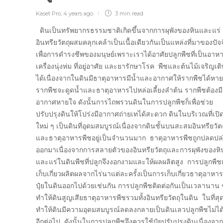
Kaset Pro
,
4 years ago
3 min
read
ดินเป็นทรัพยากรธรรมชาติเกิดขึ้นจากการผุพังของหินและแร่ 
อินทรียวัตถุผสมคลุกเคล้าเป็นเนื้อเดียวกันเป็นแหล่งที่มาของปัจจั
เพื่อการดำรงชีพของมนุษย์เพราะเราได้อาศัยปลูกพืชที่เป็นอาห
เครื่องนุ่งห่ม ที่อยู่อาศัย และยารักษาโรค พืชและต้นไม้เจริญเต
ได้เนื่องจากในดินมีธาตุอาหารมีน้ำและอากาศให้รากพืชได้หา
รากพืชจะดูดน้ำและธาตุอาหารไปหล่อเลี้ยงลำต้น รากพืชต้องมี
อากาศหายใจ ดังนั้นการไถพรวนดินในการปลูกพืชก็เพื่อช่วย
ปรับปรุงดินให้โปร่งมีอากาศถ่ายเทได้สะดวก ดินในบริเวณที่เปิด
ใหม่ ๆ เป็นดินที่อุดมสมบูรณ์เนื่องจากดินชั้นบนสะสมอินทรียวัตถ
และธาตุอาหารพืชอยู่เป็นจำนวนมาก ธาตุอาหารพืชถูกปลดปล
ออกมาเนื่องจากการสลายตัวของอินทรียวัตถุและการผุพังของหิ
และแร่ในดินพืชที่ปลูกจึงงอกงามและให้ผลผลิตสูง การปลูกพื
เก็บเกี่ยวผลิตผลจากไร่นาแต่ละครั้งเป็นการเก็บเกี่ยวธาตุอาหาร
ปุ๋ยในดินออกไปด้วยเช่นกัน การปลูกพืชติดต่อกันเป็นเวลานาน ๆ
ทำให้ดินสูญเสียธาตุอาหารพืชรวมทั้งอินทรียวัตถุในดิน ในที่สุ
ทำให้ดินมีความอุดมสมบูรณ์ลดลงกลายเป็นดินเลวปลูกพืชไม่ได
อีกต่อไป ดังนั้นในการปลูกพืชจึงควรใช้ปุ๋ยปรับปรุงดินเนื่องจากปุ