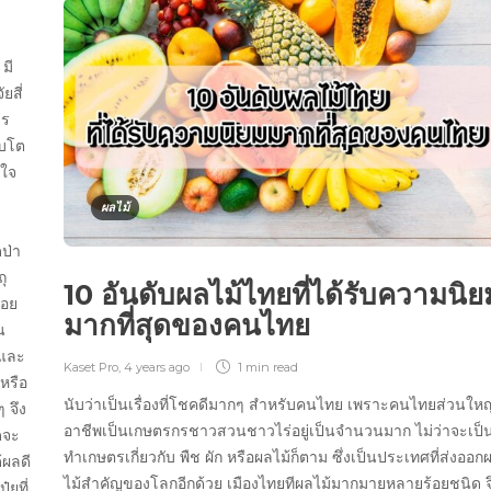
มี
ยสี่
าร
ิบโต
ยใจ
ผลไม้
ป่า
ุ
10 อันดับผลไม้ไทยที่ได้รับความนิย
่อย
มากที่สุดของคนไทย
น
ชและ
Kaset Pro
,
4 years ago
1 min
read
หรือ
นับว่าเป็นเรื่องที่โชคดีมากๆ สำหรับคนไทย เพราะคนไทยส่วนใหญ
 จึง
อาชีพเป็นเกษตรกรชาวสวนชาวไร่อยู่เป็นจำนวนมาก ไม่ว่าจะเป็
ดจะ
ทำเกษตรเกี่ยวกับ พืช ผัก หรือผลไม้ก็ตาม ซึ่งเป็นประเทศที่ส่งออก
้ผลดี
ไม้สำคัญของโลกอีกด้วย เมืองไทยทีผลไม้มากมายหลายร้อยชนิด จ
๋ยที่