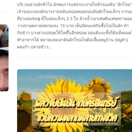
บริเวณสวนผักทั่วไป มักพบการแพร่กระจายไปทั่วของต้น “ผักโขม”
เจ้าของแปลงผักบางรายขยันหน่อยคอยถอนต้นผักโขมเล็กๆ รากอ
สีม่วงอมชมพู มีใบอ่อนเล็กๆ 2-3 ใบ ล้างน้ำเอาเศษดินเศษทรายอ
วางขายตลาดสดกองละ 10 บาท เห็นมีคนแห่กันซื้อไปเป็นผัก ทำ
กับข้าว บางสวนปล่อยให้โตขึ้นอีกหน่อย ถอนต้นจะทิ้งก็ยังเด็ดยอ
ทำอาหารได้ หลายแห่งเอาต้นผักโขมไปต้มเลี้ยงหมูบ้าน (หมูดำ)
ผสมรำ ปลายข้าว…