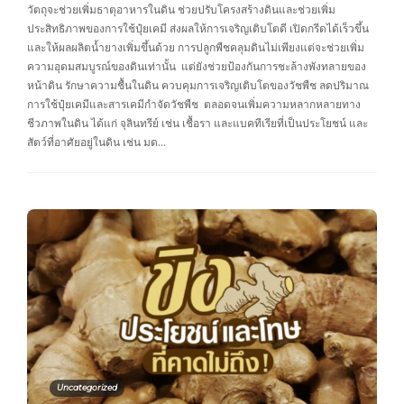
วัตถุจะช่วยเพิ่มธาตุอาหารในดิน ช่วยปรับโครงสร้างดินและช่วยเพิ่ม
ประสิทธิภาพของการใช้ปุ๋ยเคมี ส่งผลให้การเจริญเติบโตดี เปิดกรีดได้เร็วขึ้น
และให้ผลผลิตน้ำยางเพิ่มขึ้นด้วย การปลูกพืชคลุมดินไม่เพียงแต่จะช่วยเพิ่ม
ความอุดมสมบูรณ์ของดินเท่านั้น แต่ยังช่วยป้องกันการชะล้างพังทลายของ
หน้าดิน รักษาความชื้นในดิน ควบคุมการเจริญเติบโตของวัชพืช ลดปริมาณ
การใช้ปุ๋ยเคมีและสารเคมีกำจัดวัชพืช ตลอดจนเพิ่มความหลากหลายทาง
ชีวภาพในดิน ได้แก่ จุลินทรีย์ เช่น เชื้อรา และแบคทีเรียที่เป็นประโยชน์ และ
สัตว์ที่อาศัยอยู่ในดิน เช่น มด…
Uncategorized