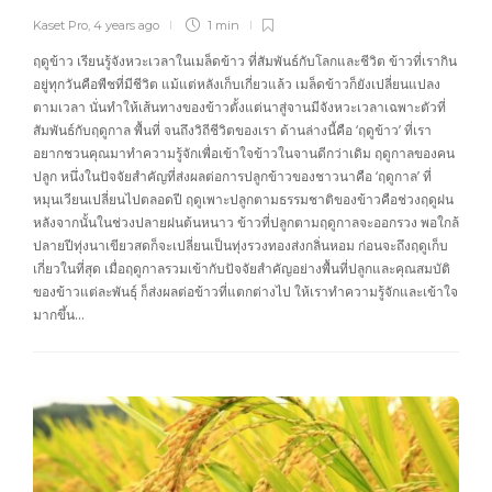
Kaset Pro
,
4 years ago
1 min
ฤดูข้าว เรียนรู้จังหวะเวลาในเมล็ดข้าว ที่สัมพันธ์กับโลกและชีวิต ข้าวที่เรากิน
อยู่ทุกวันคือพืชที่มีชีวิต แม้แต่หลังเก็บเกี่ยวแล้ว เมล็ดข้าวก็ยังเปลี่ยนแปลง
ตามเวลา นั่นทำให้เส้นทางของข้าวตั้งแต่นาสู่จานมีจังหวะเวลาเฉพาะตัวที่
สัมพันธ์กับฤดูกาล พื้นที่ จนถึงวิถีชีวิตของเรา ด้านล่างนี้คือ ‘ฤดูข้าว’ ที่เรา
อยากชวนคุณมาทำความรู้จักเพื่อเข้าใจข้าวในจานดีกว่าเดิม ฤดูกาลของคน
ปลูก หนึ่งในปัจจัยสำคัญที่ส่งผลต่อการปลูกข้าวของชาวนาคือ ‘ฤดูกาล’ ที่
หมุนเวียนเปลี่ยนไปตลอดปี ฤดูเพาะปลูกตามธรรมชาติของข้าวคือช่วงฤดูฝน
หลังจากนั้นในช่วงปลายฝนต้นหนาว ข้าวที่ปลูกตามฤดูกาลจะออกรวง พอใกล้
ปลายปีทุ่งนาเขียวสดก็จะเปลี่ยนเป็นทุ่งรวงทองส่งกลิ่นหอม ก่อนจะถึงฤดูเก็บ
เกี่ยวในที่สุด เมื่อฤดูกาลรวมเข้ากับปัจจัยสำคัญอย่างพื้นที่ปลูกและคุณสมบัติ
ของข้าวแต่ละพันธุ์ ก็ส่งผลต่อข้าวที่แตกต่างไป ให้เราทำความรู้จักและเข้าใจ
มากขึ้น…