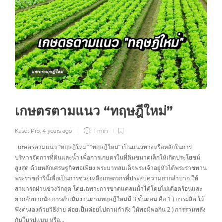
เกษตรทฤษฎีใหม่
เกษตรตามแนว “ทฤษฎีใหม่”
Kaset Pro
,
4 years ago
1 min
เกษตรตามแนว “ทฤษฎีใหม่” “ทฤษฎีใหม่” เป็นแนวทางหรือหลักในการ
บริหารจัดการที่ดินและน้ำ เพื่อการเกษตรในที่ดินขนาดเล็กให้เกิดประโยชน์
สูงสุด ด้วยหลักเศรษฐกิจพอเพียง พระบาทสมเด็จพระเจ้าอยู่หัวได้พระราชทาน
พระราชดำรินี้เพื่อเป็นการช่วยเหลือเกษตรกรที่ประสบความยากลำบาก ให้
สามารถผ่านช่วงวิกฤต โดยเฉพาะการขาดแคลนน้ำได้โดยไม่เดือดร้อนและ
ยากลำบากนัก การดำเนินงานตามทฤษฎีใหม่มี 3 ขั้นตอน คือ 1 ) การผลิต ให้
พึ่งตนเองด้วยวิธีง่าย ค่อยเป็นค่อยไปตามกำลัง ให้พอมีพอกิน 2 ) การรวมพลัง
กันในรูปแบบ หรือ…