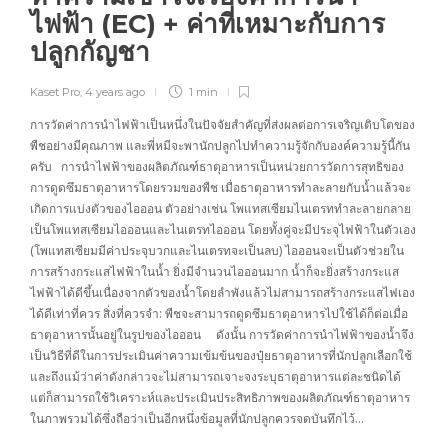
ไฟฟ้า (EC) + ค่าที่เหมาะกับการ
ปลูกกัญชา
Kaset Pro
,
4 years ago
1 min
การวัดค่าการนำไฟฟ้าเป็นหนึ่งในปัจจัยสำคัญที่ส่งผลต่อการเจริญเติบโตของ
พืชอย่างมีคุณภาพ และพี่หมีจะพานักปลูกไปทำความรู้จักกับองค์ความรู้นี้กัน
ครับ การนำไฟฟ้าของผลิตภัณฑ์ธาตุอาหารเป็นหน่วยการวัดการสุทธิของ
การดูดซึมธาตุอาหารโดยรวมของพืช เมื่อธาตุอาหารทำละลายกับน้ำแล้วจะ
เกิดการแบ่งตัวของไอออน ตัวอย่างเช่น โพแทสเซียมไนเตรททำละลายกลาย
เป็นโพแทสเซียมไอออนและไนเตรทไอออน โดยทั้งคู่จะมีประจุไฟฟ้าในตัวเอง
(โพแทสเซียมมีค่าประจุบวกและไนเตรทจะเป็นลบ) ไอออนจะเป็นตัวช่วยใน
การสร้างกระแสไฟฟ้าในน้ำ ยิ่งมีจำนวนไอออนมาก น้ำก็จะยิ่งสร้างกระแส
ไฟฟ้าได้ดีขึ้นเนื่องจากตัวของน้ำโดยลำพังแล้วไม่สามารถสร้างกระแสไฟเอง
ได้ดีเท่าที่ควร สิ่งที่ควรจำ: พืชจะสามารถดูดซึมธาตุอาหารไปใช้ได้ก็ต่อเมื่อ
ธาตุอาหารนั้นอยู่ในรูปของไอออน ดังนั้น การวัดค่าการนำไฟฟ้าของน้ำจึง
เป็นวิธีที่ดีในการประเมินค่าความเข้มข้นของปุ๋ยธาตุอาหารที่นักปลูกเลือกใช้
และถึงแม้ว่าค่าดังกล่าวจะไม่สามารถเจาะจงระบุธาตุอาหารแต่ละชนิดได้
แต่ก็สามารถใช้วิเคราะห์และประเมินประสิทธิภาพของผลิตภัณฑ์ธาตุอาหาร
ในภาพรวมได้ซึ่งถือว่าเป็นอีกหนึ่งข้อมูลที่นักปลูกควรจดบันทึกไว้…