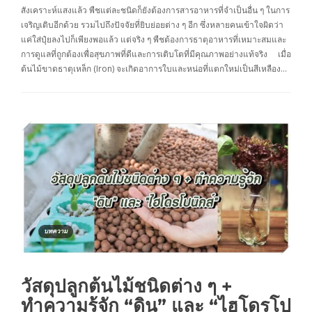
สังเคราะห์แสงแล้ว พืชแต่ละชนิดก็ยังต้องการสารอาหารที่จำเป็นอื่น ๆ ในการ
เจริญเติบอีกด้วย รวมไปถึงปัจจัยที่ยิบย่อยต่าง ๆ อีก ซึ่งหลายคนเข้าใจผิดว่า
แค่ใส่ปุ๋ยลงไปก็เพียงพอแล้ว แต่จริง ๆ พืชต้องการธาตุอาหารที่เหมาะสมและ
การดูแลที่ถูกต้องเพื่อสุขภาพที่ดีและการเติบโตที่มีคุณภาพอย่างแท้จริง เมื่อ
ต้นไม้ขาดธาตุเหล็ก (Iron) จะเกิดอาการใบและหน่อที่แตกใหม่เป็นสีเหลือง…
บทความ
วัสดุปลูกต้นไม้ชนิดต่าง ๆ +
ทำความรู้จัก “ดิน” และ “ไฮโดรโป