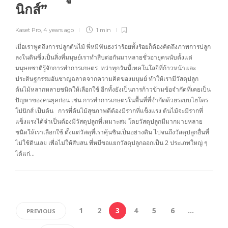
นิกส์”
Kaset Pro
,
4 years ago
1 min
เมื่อเราพูดถึงการปลูกต้นไม้ พี่หมีฟันธงว่าร้อยทั้งร้อยก็ต้องคิดถึงภาพการปลูก
ลงในดินซึ่งเป็นสิ่งที่มนุษย์เราทำสืบต่อกันมาหลายชั่วอายุคนนับตั้งแต่
มนุษยชาติรู้จักการทำการเกษตร ทว่าทุกวันนี้เทคโนโลยีที่ก้าวหน้าและ
ประดิษฐกรรมอันชาญฉลาดจากความคิดของมนุษย์ ทำให้เรามีวัสดุปลูก
ต้นไม้หลากหลายชนิดให้เลือกใช้ อีกทั้งยังเป็นการก้าวข้ามข้อจำกัดที่เคยเป็น
ปัญหาของคนยุคก่อน เช่น การทำการเกษตรในพื้นที่ที่จำกัดด้วยระบบไฮโดร
โปนิกส์ เป็นต้น การที่ต้นไม้สุขภาพดีต้องมีรากที่แข็งแรง ต้นไม้จะมีรากที่
แข็งแรงได้จำเป็นต้องมีวัสดุปลูกที่เหมาะสม โดยวัสดุปลูกมีมากมายหลาย
ชนิดให้เราเลือกใช้ ตั้งแต่วัสดุที่เราคุ้นชินเป็นอย่างดิน ไปจนถึงวัสดุปลูกอื่นที่
ไม่ใช้ดินเลย เพื่อไม่ให้สับสน พี่หมีขอแยกวัสดุปลูกออกเป็น 2 ประเภทใหญ่ ๆ
ได้แก่…
1
2
3
4
5
6
…
PREVIOUS