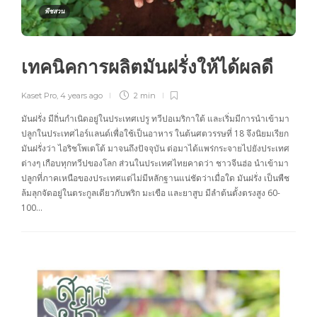
พืชสวน
เทคนิคการผลิตมันฝรั่งให้ได้ผลดี
Kaset Pro
,
4 years ago
2 min
มันฝรั่ง มีถิ่นกำเนิดอยู่ในประเทศเปรู ทวีปอเมริกาใต้ และเริ่มมีการนำเข้ามา
ปลูกในประเทศไอร์แลนด์เพื่อใช้เป็นอาหาร ในต้นศตวรรษที่ 18 จึงนิยมเรียก
มันฝรั่งว่า ไอริชโพเตโต้ มาจนถึงปัจจุบัน ต่อมาได้แพร่กระจายไปยังประเทศ
ต่างๆ เกือบทุกทวีปของโลก ส่วนในประเทศไทยคาดว่า ชาวจีนฮ่อ นำเข้ามา
ปลูกที่ภาคเหนือของประเทศแต่ไม่มีหลักฐานแน่ชัดว่าเมื่อใด มันฝรั่ง เป็นพืช
ล้มลุกจัดอยู่ในตระกูลเดียวกับพริก มะเขือ และยาสูบ มีลำต้นตั้งตรงสูง 60-
100…