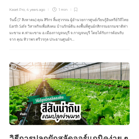
Kaset Pro
,
4 years ago
1 min
วันนี้ (7 สิงหาคม) คุณ สิริกร ลิ้มสุวรรณ ผู้อำนวยการศูนย์เรียนรู้อินทรีย์วิถีไทย
Earth Safe วิสาหกิจเพื่อสังคม บ้านรักษ์ดิน ลงพื้นที่ศูนย์กสิกรรมธรรมชาติท่า
มะขาม ต.ท่ามะขาม อ.เมืองกาญจนบุรี จ.กาญจนบุรี โดยได้รับการต้อนรับ
จาก คุณ ทิวาพร ศรีวรกุล ประธานศูนย์ฯ…
พืชผัก
วิธีการปลูกผักสลัดออร์แกนิคง่าย ๆ