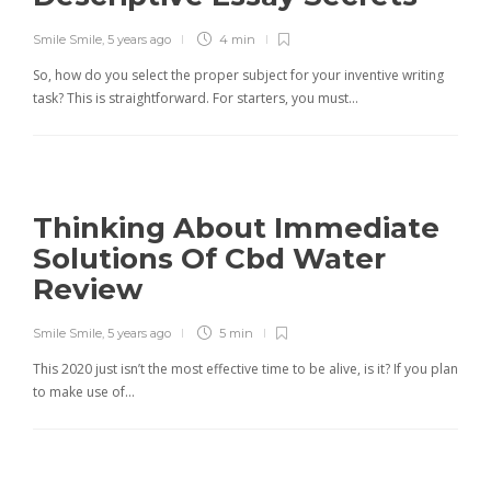
Smile Smile
,
5 years ago
4 min
So, how do you select the proper subject for your inventive writing
task? This is straightforward. For starters, you must…
Thinking About Immediate
Solutions Of Cbd Water
Review
Smile Smile
,
5 years ago
5 min
This 2020 just isn’t the most effective time to be alive, is it? If you plan
to make use of…