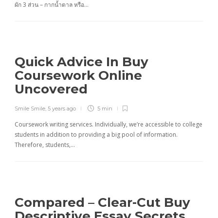
ผัก 3 ส่วน – กากน้ำตาล หรือ…
Quick Advice In Buy
Coursework Online
Uncovered
Smile Smile
,
5 years ago
5 min
Coursework writing services. Individually, we’re accessible to college
students in addition to providing a big pool of information.
Therefore, students,…
Compared – Clear-Cut Buy
Descriptive Essay Secrets