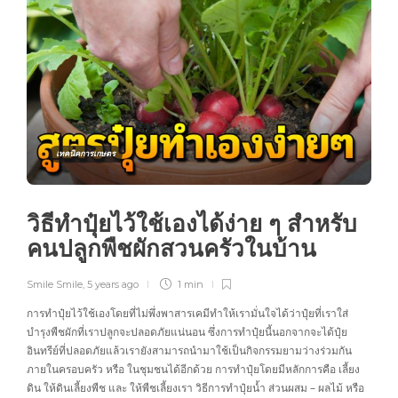
เทคนิคการเกษตร
วิธีทำปุ๋ยไว้ใช้เองได้ง่าย ๆ สำหรับ
คนปลูกพืชผักสวนครัวในบ้าน
Smile Smile
,
5 years ago
1 min
การทำปุ๋ยไว้ใช้เองโดยที่ไม่พึ่งพาสารเคมีทำให้เรามั่นใจได้ว่าปุ๋ยที่เราใส่
บำรุงพืชผักที่เราปลูกจะปลอดภัยแน่นอน ซึ่งการทำปุ๋ยนี้นอกจากจะได้ปุ๋ย
อินทรีย์ที่ปลอดภัยแล้วเรายังสามารถนำมาใช้เป็นกิจกรรมยามว่างร่วมกัน
ภายในครอบครัว หรือ ในชุมชนได้อีกด้วย การทำปุ๋ยโดยมีหลักการคือ เลี้ยง
ดิน ให้ดินเลี้ยงพืช และ ให้พืชเลี้ยงเรา วิธีการทำปุ๋ยน้ำ ส่วนผสม – ผลไม้ หรือ