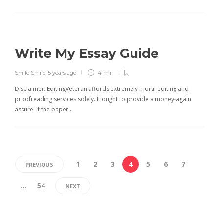
Write My Essay Guide
Smile Smile
,
5 years ago
4 min
Disclaimer: EditingVeteran affords extremely moral editing and
proofreading services solely. It ought to provide a money-again
assure. If the paper…
1
2
3
4
5
6
7
PREVIOUS
…
54
NEXT