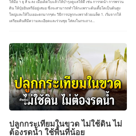
ให้มีอ า ยุ สั้ น ลง เมื่อเด็ดใบแล้วให้บำรุงดูแลให้ดี เช่น การรดน้ำ การพรวน
ดิน ให้ปุ๋ยอินทรีย์อยู่เสมอ ซึ่งจะสามารถทำให้กะเพราะต้นเตี้ยโตเป็นต้นสูง
ใหญ่และให้ใบเยอะดกมากๆค่ะ วิธีการปลูกกะเพราด้วยเมล็ด 1. เริ่มจากให้
เตรียมดินทีมีความละเอียดและร่วนซุย ใส่ลงในกระถาง…
พืชสวน
ปลูกกระเทียมในขวด ไม่ใช้ดิน ไม่
ต้องรดน้ำ ใช้พื้นที่น้อย