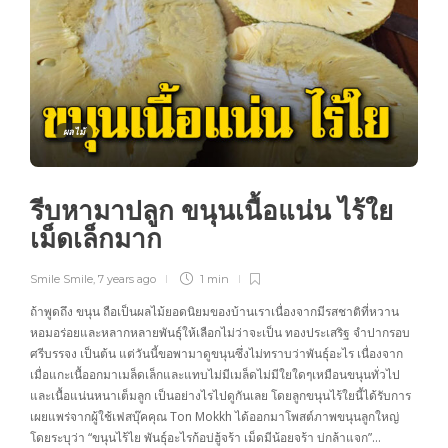
ผลไม้
รีบหามาปลูก ขนุนเนื้อแน่น ไร้ใย
เม็ดเล็กมาก
Smile Smile
,
7 years ago
1 min
ถ้าพูดถึง ขนุน ถือเป็นผลไม้ยอดนิยมของบ้านเราเนื่องจากมีรสชาติที่หวาน
หอมอร่อยและหลากหลายพันธุ์ให้เลือกไม่ว่าจะเป็น ทองประเสริฐ จำปากรอบ
ศรีบรรจง เป็นต้น แต่วันนี้ขอพามาดูขนุนซึ่งไม่ทราบว่าพันธุ์อะไร เนื่องจาก
เมื่อแกะเนื้ออกมาเมล็ดเล็กและแทบไม่มีเมล็ดไม่มีใยใดๆเหมือนขนุนทั่วไป
และเนื้อแน่นหนาเต็มลูก เป็นอย่างไรไปดูกันเลย โดยลูกขนุนไร้ใยนี้ได้รับการ
เผยแพร่จากผู้ใช้เฟสบุ๊คคุณ Ton Mokkh ได้ออกมาโพสต์ภาพขนุนลูกใหญ่
โดยระบุว่า “ขนุนไร้ไย พันธุ์อะไรก้อบ่ฮู้จร้า เม็ดมีน้อยจร้า บ่กล้าแจก”…