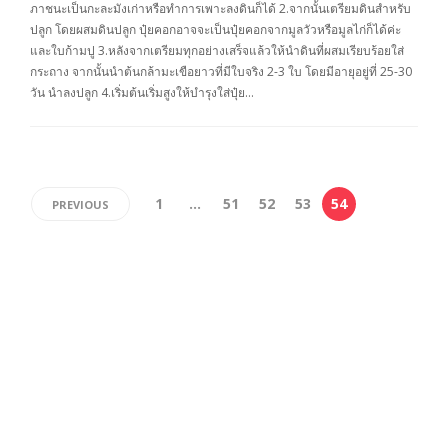
ภาชนะเป็นกะละมังเก่าหรือทำการเพาะลงดินก็ได้ 2.จากนั้นเตรียมดินสำหรับ
ปลูก โดยผสมดินปลูก ปุ๋ยคอกอาจจะเป็นปุ๋ยคอกจากมูลวัวหรือมูลไก่ก็ได้ค่ะ
และใบก้ามปู 3.หลังจากเตรียมทุกอย่างเสร็จแล้วให้นำดินที่ผสมเรียบร้อยใส่
กระถาง จากนั้นนำต้นกล้ามะเขือยาวที่มีใบจริง 2-3 ใบ โดยมีอายุอยู่ที่ 25-30
วัน นำลงปลูก 4.เริ่มต้นเริ่มสูงให้บำรุงใส่ปุ๋ย…
1
…
51
52
53
54
PREVIOUS