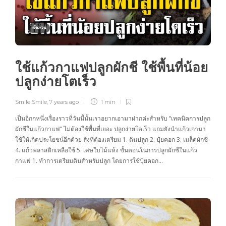
พืชสวน
ใช้แก้วกาแฟปลูกผักชี ใช้พื้นที่น้อย
ปลูกง่ายโตเร็ว
Smile Smile
,
7 years ago
1 min
เป็นอีกกหนึ่งเรื่องราวที่วันนี้นั้นเราอยากเอามาฝากค่ะสำหรับ “เทคนิคการปลูก
ผักชีในแก้วกาแฟ” ไม่ต้องใช้พื้นที่เยอะ ปลูกง่ายโตเร็ว แถมยังนำแก้วเก่ามา
ใช้ให้เกิดประโยชน์อีกด้วย สิ่งที่ต้องเตรียม 1. ดินปลูก 2. ปุ๋ยคอก 3. เมล็ดผักชี
4. แก้วพลาสติกเหลือใช้ 5. เศษใบไม้แห้ง ขั้นตอนในการปลูกผักชีในแก้ว
กาแฟ 1. ทำการเตรียมดินสำหรับปลูก โดยการใช้ปุ๋ยคอก…