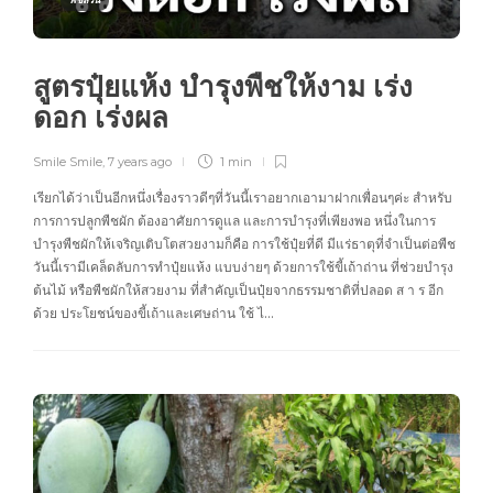
สูตรปุ๋ยแห้ง บำรุงพืชให้งาม เร่ง
ดอก เร่งผล
Smile Smile
,
7 years ago
1 min
เรียกได้ว่าเป็นอีกหนึ่งเรื่องราวดีๆที่วันนี้เราอยากเอามาฝากเพื่อนๆค่ะ สำหรับ
การการปลูกพืชผัก ต้องอาศัยการดูแล และการบำรุงที่เพียงพอ หนึ่งในการ
บำรุงพืชผักให้เจริญเติบโตสวยงามก็คือ การใช้ปุ๋ยที่ดี มีแร่ธาตุที่จำเป็นต่อพืช
วันนี้เรามีเคล็ดลับการทำปุ๋ยแห้ง แบบง่ายๆ ด้วยการใช้ขี้เถ้าถ่าน ที่ช่วยบำรุง
ต้นไม้ หรือพืชผักให้สวยงาม ที่สำคัญเป็นปุ๋ยจากธรรมชาติที่ปลอด ส า ร อีก
ด้วย ประโยชน์ของขี้เถ้าและเศษถ่าน ใช้ ไ…