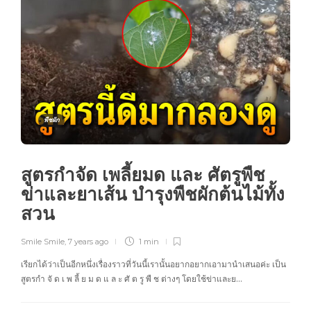
พืชผัก
สูตรกำจัด เพลี้ยมด และ ศัตรูพืช
ข่าและยาเส้น บำรุงพืชผักต้นไม้ทั้ง
สวน
Smile Smile
,
7 years ago
1 min
เรียกได้ว่าเป็นอีกหนึ่งเรื่องราวที่วันนี้เรานั้นอยากอยากเอามานำเสนอค่ะ เป็น
สูตรกำ จั ด เ พ ลี้ ย ม ด แ ล ะ ศั ต รู พื ช ต่างๆ โดยใช้ข่าและย…