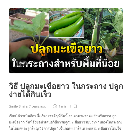
พืชผัก
วิธี ปลูกมะเขือยาว ในกระถาง ปลูก
ง่ายได้กินเร็ว
Smile Smile
,
7 years ago
1 min
เรียกได้ว่าเป็นอีกหนึ่งเรื่องราวดีๆ ที่วันนี้เราเอามาฝากค่ะ สำหรับการปลูก
มะเขือยาว วันนี้จึงขอนำเสนอวิธีการปลูกมะเขือยาวรับประทานเองในกระถาง
ให้ได้ผลและลูกใหญ่ วิธีการปลูก 1.ขั้นตอนแรกให้เพาะกล้ามะเขือยาวโดยใช้