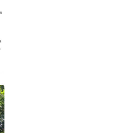
ย
น
อ