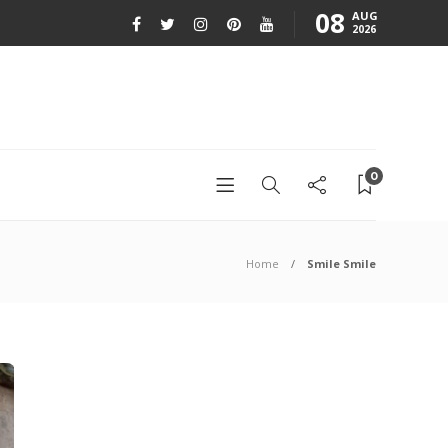
08
AUG
2026
0
Home
Smile Smile