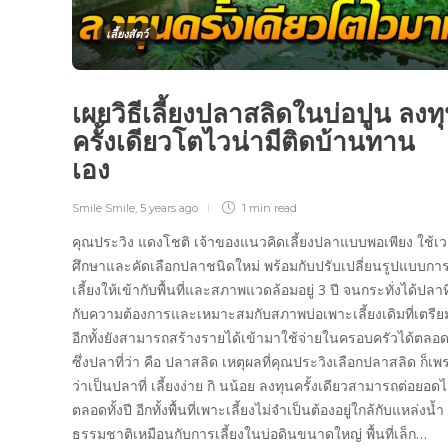
เลี้ยงสัตว์
เผยวิธีเลี้ยงปลาสลิดในบ่อปูน ลงท
ครั้งเดียวโตไวน่ามีติดบ้านทาน
เอง
Smile Smile
,
5 years ago
1 min
read
คุณประวิง แดงโชติ เจ้าของแนวคิดเลี้ยงปลาแบบพอเพียง ใช้เ
ศึกษาและคัดเลือกปลาชนิดใหม่ พร้อมกับปรับเปลี่ยนรูปแบบกา
เลี้ยงให้เข้ากับพื้นที่และสภาพแวดล้อมอยู่ 3 ปี จนกระทั่งได้ปลาท
กับความต้องการและเหมาะสมกับสภาพบ่อเพาะเลี้ยงเดิมที่เตรีย
อีกทั้งยังสามารถสร้างรายได้เข้ามาใช้จ่ายในครอบครัวได้ตลอดท
ซึ่งปลาที่ว่า คือ ปลาสลิด เหตุผลที่คุณประวิงเลือกปลาสลิด ก็เพ
ว่าเป็นปลาที่ เลี้ยงง่าย กิ นน้อย ลงทุนครั้งเดียวสามารถต่อยอดไ
ตลอดทั้งปี อีกทั้งพื้นที่เพาะเลี้ยงไม่จำเป็นต้องอยู่ใกล้กับแหล่งน้ำ
ธรรมชาติเหมือนกับการเลี้ยงในบ่อดินขนาดใหญ่ พื้นที่เล็ก…