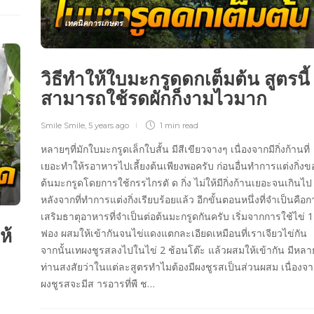
เทคนิคการเกษตร
วิธีทำให้ใบมะกรูดดกเต็มต้น สูตรนี้
สามารถใช้รดผักก็งามไวมาก
Smile Smile
,
5 years ago
1 min
read
หลายๆที่มักใบมะกรูดเล็กใบสั้น มีสีเขียวจางๆ เนื่องจากมีกิ่งก้านที่
เยอะทำให้รอาหารไปเลี้ยงต้นเพียงพอครับ ก่อนอื่นทำการแต่งกิ่งข
ต้นมะกรูดโดยการใช้กรรไกรตั ด กิ่ง ไม่ให้มีกิ่งก้านเยอะจนเกินไป
หลังจากที่ทำการแต่งกิ่งเรียบร้อยแล้ว อีกขั้นตอนหนึ่งที่จำเป็นคือก
เสริมธาตุอาหารที่จำเป็นต่อต้นมะกรูดกันครับ เริ่มจากการใช้ไข่ 1
ห้
ฟอง ผสมให้เข้ากันจนไข่แดงแตกละเอียดเหมือนที่เราเจียวไข่กัน
จากนั้นเทผงชูรสลงไปในไข่ 2 ช้อนโต๊ะ แล้วผสมให้เข้ากัน มีหลา
ท่านสงสัยว่าในแต่ละสูตรทำไมต้องมีผงชูรสเป็นส่วนผสม เนื่องจ
ผงชูรสจะมีส ารอารที่พื ช…