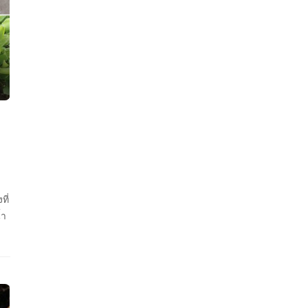
ี่
้ำ