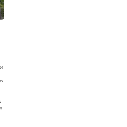
อง
าร
ย
าก