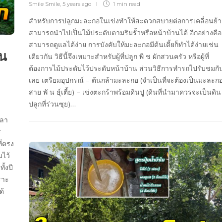
Smile Smile
,
5 years ago
1 min
read
สำหรับการปลูกมะละกอในเข่งทำให้สะดวกสบายต่อการเคลื่อนย้า
สามารถนำไปเป็นไม้ประดับตามริมรั้วหรือหน้าบ้านได้ อีกอย่างคือ
สามารถดูแลได้ง่าย การบังคับให้มะละกอมีต้นเตี้ยก็ทำได้ง่ายเช่น
ุน
เดียวกัน วิธีนี้จึงเหมาะสำหรับผู้ที่ปลูก พื ช ผักสวนครัว หรือผู้ที่
ต้องการไม้ประดับไว้ประดับหน้าบ้าน ส่วนวิธีการทำรถไปรับชมกั
เลย เตรียมอุปกรณ์ – ต้นกล้ามะละกอ (จำเป็นที่จะต้องเป็นมะละก
สาย พั น ธุ์เตี้ย) – เข่งตะกร้าพร้อมดินปู (ดินที่นำมาควรจะเป็นดิน
ปลูกที่ร่วนซุย)…
วลา
ร
ี่ตรง
มไว้
ั้งปี
ราะ
ด้