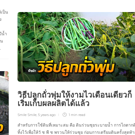
้เป็น
ง
ีน้ำ
้น
…
พืชผัก
วิธีปลูกถั่วพุ่มให้งามไวเดือนเดียวก็
เริ่มเก็บผลผลิตได้แล้ว
Smile Smile
,
5 years ago
1 min
read
สำหรับการใช้ดินที่เหมาะสม คือ ดินร่วนซุยระบายน้ำ การไถตากด
ทิ้งไว้เพื่อให้วั ช พื ช พรวนให้ร่วนซุย ก่อนการเตรียมดินครั้งสุดท้