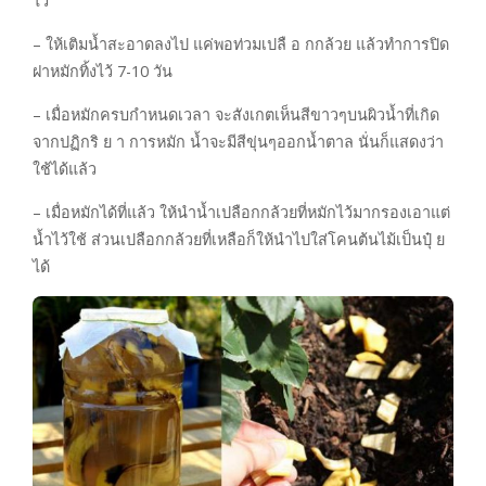
ไว้
– ให้เติมน้ำสะอาดลงไป แค่พอท่วมเปลื อ กกล้วย แล้วทำการปิด
ฝาหมักทิ้งไว้ 7-10 วัน
– เมื่อหมักครบกำหนดเวลา จะสังเกตเห็นสีขาวๆบนผิวน้ำที่เกิด
จากปฏิกริ ย า การหมัก น้ำจะมีสีขุ่นๆออกน้ำตาล นั่นก็แสดงว่า
ใช้ได้แล้ว
– เมื่อหมักได้ที่แล้ว ให้นำน้ำเปลือกกล้วยที่หมักไว้มากรองเอาแต่
น้ำไว้ใช้ ส่วนเปลือกกล้วยที่เหลือก็ให้นำไปใส่โคนต้นไม้เป็นปุ๋ ย
ได้