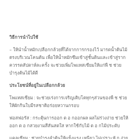
วิธีการนำไปใช้
– ให้นำน้ำหมักเปลือกกล้วยที่ได้จากการกรองไว้ มารดน้ำต้นไม้
ตรงบริเวณโคนต้น เพื่อให้น้ำหมักซึมเข้าสู่ชั้นดินและเข้าสู่ราก
ควรรดสัปดาห์ละครั้ง จะช่วยเพิ่มโพแทสเซียมให้แก่พื ช ช่วย
บำรุงต้นไม้ได้ดี
ประโยชน์ที่อยู่ในเปลือกกล้วย
โพแทสเซียม : จะช่วยเร่งการเจริญเติบโตทุกๆส่วนของพื ช ช่วย
ให้ผักกินใบมีรสชาติอร่อยหวานกรอบ
ฟอสฟอรัส : กระตุ้นการออก ด อ กออกผล ผลไม่ร่วงง่าย ช่วยให้
ออก ด อ กสวยงามสีสันสดใส หากใช้กับไม้ ด อ กไม้ประดับ
แคลเซียม : ช่วยบำรุงลำต้นให้แข็งแรง เหนียว ไม่เปราะหั ก ง่าย