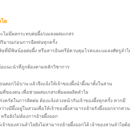
ำไย
ไม่มีผลกระทบต่อผึ้ง/แมลงผสมเกสร
ริมาณก่อนการฉีดพ่นทุกครั้ง
ที่มีพิษน้อยต่อผึ้ง หรือสารอินทรีย์ควบคุมโรคและแมลงศัตรูลำไ
ข้อแนะนำที่ถูกต้องตามหลักวิชาการ
อกไม้บาน แล้วจึงแจ้งให้เจ้าของผึ้งนำผึ้งมาตั้งในสวน
พื้นที่ของตน เพื่อช่วยผสมเกสรเพิ่มผลผลิตลำไย
่งครัดในการติดต่อ ต้องแจ้งล่วงหน้ากับเจ้าของผึ้งทุกครั้ง หากมี
างมีผึ้งอยู่ในสวนเพื่อให้เจ้าของผึ้งสามารถย้ายรังผึ้งออกจากสวน
น หรือยังไม่ต้องการย้ายผึ้งออก
เจ้าของสวนลำไยยังไม่สามารถย้ายผึ้งออกได้ เจ้าของสวนลำไยต้