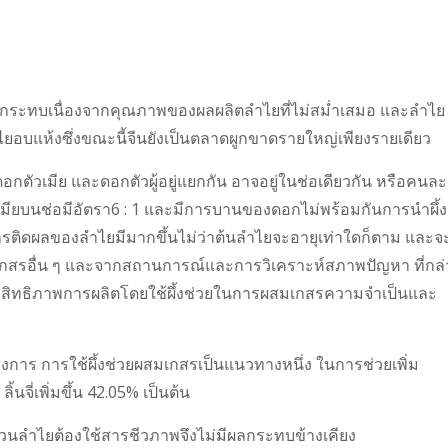
กระทบเนื่องจากคุณภาพของผลผลิตลำไยที่ไม่สม่ำเสมอ และลำไย
บแห้งซึ่งขณะนี้จีนยังเป็นตลาดผูกขาดรายใหญ่เพียงรายเดียว
ัวเมีย และดอกตัวผู้อยู่แยกกัน อาจอยู่ในช่อเดียวกัน หรือคนละ
วเมียบนช่อมีอัตรา6 : 1 และมีการบานของดอกไม่พร้อมกันการนำผึ้ง
การติดผลของลำไยมีมากขึ้นไม่ว่าต้นลำไยจะอายุเท่าใดก็ตาม และจะ
มเกสรอื่น ๆ และจากสถานการณ์และการวิเคราะห์สภาพปัญหา ที่กล่
ประสิทธิภาพการผลิตโดยใช้ผึ้งช่วยในการผสมเกสรความจำเป็นและ
งการ การใช้ผึ้งช่วยผสมเกสรเป็นแนวทางหนึ่ง ในการช่วยเพิ่ม
้นจี่เพิ่มขึ้น 42.05% เป็นต้น
นลำไยต้องใช้สารชีวภาพจึงไม่มีผลกระทบข้างเคียง