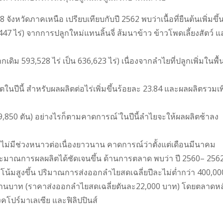
8 จังหวัดภาคเหนือ เปรียบเทียบกับปี 2562 พบว่าเนื้อที่ยืนต้นเพิ่มขึ้
447 ไร่) จากการปลูกใหม่แทนลิ้นจี่ ส้มนาข้าว ข้าวโพดเลี้ยงสัตว์ แ
 (จากเดิม 593,528 ไร่ เป็น 636,623 ไร่) เนื่องจากลำไยที่ปลูกเพิ่มในพื้น
ลิตในปีนี้ สำหรับผลผลิตต่อไร่เพิ่มขึ้นร้อยละ 23.84 และผลผลิตรวมเพ
39,850 ตัน) อย่างไรก็ตามคาดการณ์`ในปีนี้ลำไยจะให้ผลผลิตช้าลง
มีช่วงหนาวต่อเนื่องยาวนาน คาดการณ์ว่าตั้งแต่เดือนมีนาคม
มาณการผลผลิตได้ชัดเจนขึ้น ด้านการตลาด พบว่า ปี 2560– 256
้มสูงขึ้น ปริมาณการส่งออกลำไยสดเฉลี่ยปีละไม่ต่ำกว่า 400,00
800ล้านบาท (ราคาส่งออกลำไยสดเฉลี่ยตันละ22,000 บาท) โดยตลาดหล
งคโปร์มาเลเซีย และฟิลิปปินส์