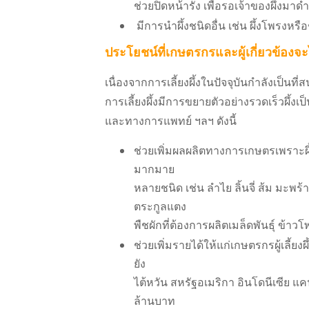
ช่วยปิดหน้ารัง เพื่อรอเจ้าของผึ้งมา
มีการนำผึ้งชนิดอื่น เช่น ผึ้งโพรง
ประโยชน์ที่เกษตรกรและผู้เกี่ยวข้องจะ
เนื่องจากการเลี้ยงผึ้งในปัจจุบันกำลังเป
การเลี้ยงผึ้งมีการขยายตัวอย่างรวดเร็วผึ
และทางการแพทย์ ฯลฯ ดังนี้
ช่วยเพิ่มผลผลิตทางการเกษตรเพราะผ
มากมาย
หลายชนิด เช่น ลำไย ลิ้นจี่ ส้ม มะพ
ตระกูลแตง
พืชผักที่ต้องการผลิตเมล็ดพันธุ์ ข้าวโพ
ช่วยเพิ่มรายได้ให้แก่เกษตรกรผู้เลี้
ยัง
ไต้หวัน สหรัฐอเมริกา อินโดนีเซีย แ
ล้านบาท