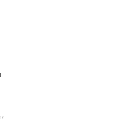
ี
า
าก