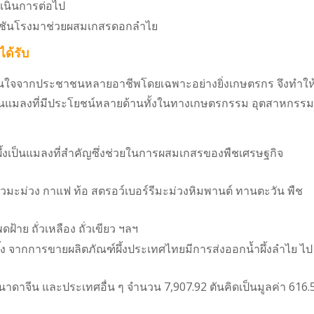
ดำเนินการต่อไป
หรือชันโรงมาช่วยผสมเกสรดอกลำไย
ได้รับ
็นที่สนใจจากประชาชนหลายอาชีพโดยเฉพาะอย่างยิ่งเกษตรกร จึงทำให
้งเป็นแมลงที่มีประโยชน์หลายด้านทั้งในทางเกษตรกรรม อุตสาหกรรม
ึ้งเป็นแมลงที่สำคัญซึ่งช่วยในการผสมเกสรของพืชเศรษฐกิจ
ร้าวมะม่วง กาแฟ ท้อ สตรอว์เบอร์รีมะม่วงหิมพานต์ ทานตะวัน พืช
ดฝ้าย ถั่วเหลือง ถั่วเขียว ฯลฯ
ยงผึ้ง จากการขายผลิตภัณฑ์ผึ้งประเทศไทยมีการส่งออกน้ำผึ้งลำไย ไป
คนาดาจีน และประเทศอื่น ๆ จำนวน 7,907.92 ตันคิดเป็นมูลค่า 616.