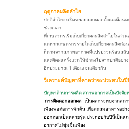
ฤดูกาลผลิตลำไย
ปกติลำไยจะเริ่มทยอยออกดอกตั้งแต่เดือนมก
ช่วงเวลา
ที่เกษตรกรเริ่มเก็บเกี่ยวผลผลิตลำไยในสวน
แต่หากเกษตรกรรายใดเก็บเกี่ยวผลผลิตก่อนห
ก็ตามจากสภาพอากาศที่แปรปรวนร้อนสลั
และติดผลครั้งแรกให้ช้าลงไปจากปกติอย่างน
อีกประมาณ 1 เดือนเช่นเดียวกัน
วิเคราะห์ปัญหาที่คาดว่าจะประสบในปีนี
ปัญหาด้านการผลิต สภาพอากาศเป็นปัจจัยห
การติดดอกออกผล
: เป็น
ผลกระทบจากสภาพ
เพียงพอต่อการพักต้น เพื่อสะสมอาหาร
อย่า
ออกดอก
เป็นหลายรุ่น ประกอบกับปีนี้เป็นส
อากาศไม่ชุ่มชื้นเพียง