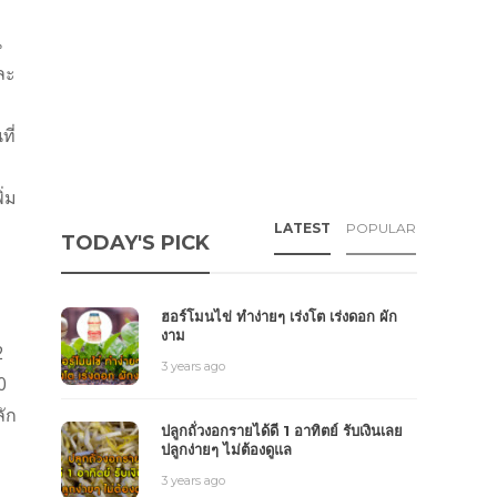
น
ละ
ที่
ิ่ม
LATEST
POPULAR
TODAY'S PICK
ฮอร์โมนไข่ ทำง่ายๆ เร่งโต เร่งดอก ผัก
งาม
2
3 years ago
0
ัก
ปลูกถั่วงอกรายได้ดี 1 อาทิตย์ รับเงินเลย
ปลูกง่ายๆ ไม่ต้องดูแล
3 years ago