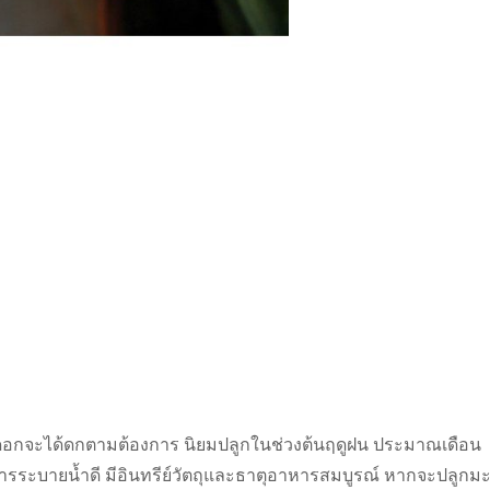
ื่อดอกจะได้ดกตามต้องการ นิยมปลูกในช่วงต้นฤดูฝน ประมาณเดือน
รระบายน้ำดี มีอินทรีย์วัตถุและธาตุอาหารสมบูรณ์ หากจะปลูกมะ