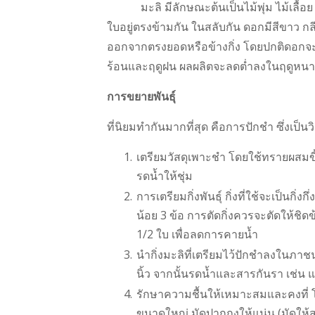
มะลิ มีลักษณะต้นเป็นไม้พุ่ม ไม้เลื้อย แล
ใบอยู่ตรงข้ามกัน ในสลับกัน ดอกมีสีขาว กล
ออกจากตรงยอดหรือข้างกิ่ง โดยปกติดอกจะเ
ร้อนและฤดูฝน ผลผลิตจะลดต่ำลงในฤดูหน
การขยายพันธุ์
ที่นิยมทำกันมากที่สุด คือการปักชำ ซึ่งเป็น
เตรียมวัสดุเพาะชำ โดยใช้ทรายผสมขี้
รดน้ำให้ชุ่ม
การเตรียมกิ่งพันธุ์ กิ่งที่ใช้จะเป็นกิ
น้อย 3 ข้อ การตัดกิ่งควรจะตัดให้ชิดข
1/2 ใบ เพื่อลดการคายน้ำ
นำกิ่งมะลิที่เตรียมไว้ปักชำลงในภาช
นิ้ว จากนั้นรดน้ำและสารกันรา เช่น
รักษาความชื้นให้เหมาะสมและคงที่
ขนาดใหญ่ มัดปากถุงให้แน่น (มัดให้สูง