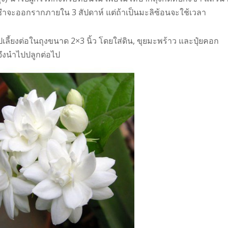
ปักชำจะออกรากภายใน 3 สัปดาห์ แต่ถ้าเป็นมะลิซ้อนจะใช้เวลา
ลี้ยงต่อในถุงขนาด 2×3 นิ้ว โดยใส่ดิน, ขุยมะพร้าว และปุ๋ยคอก
 จึงนำไปปลูกต่อไป