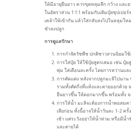
ให้มีอายุยืนยาว ควรขุดหลุมลึก กว้าง และยา
ในอัตราส่วน 1:1:1 พร้อมกับเติมปุ๋ยซุปเปอ
เคล้าให้เข้ากัน แล้วใส่กลับลงไปในหลุมใหม่
ชำลงปลูก
การดูแลรักษา
การกำจัดวัชพืช ปกติชาวสวนนิยมใช้
การใส่ปุ๋ย ให้ใช้ปุ๋ยสูตรเสมอ เช่น ป
พุ่ม ใส่เดือนละครั้ง โดยการหว่านแ
การตัดแต่ง หลังจากปลูกมะลิไปนาน 
รวมทั้งตัดกิ่งที่แห้งและตายออกด้ว
ยืนยาวขึ้น ให้ดอกมากขึ้น พร้อมทั้
การให้น้ำ มะลิจะต้องการน้ำพอสมคว
เสียก่อน ทั้งนี้อาจให้น้ำวันละ 1-2 ค
เช้า แต่ระวังอย่าให้น้ำท่วม หรือมี
และตายได้