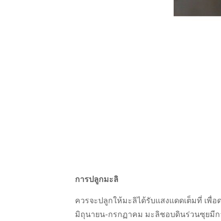
การปลูกมะลิ
ควรจะปลูกให้มะลิได้รับแสงแดดเต็มที่ เพ
มิถุนายน-กรกฏาคม มะลิชอบดินร่วนซุยมีกา