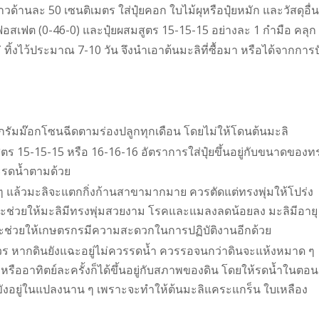
วด้านละ 50 เซนติเมตร ใส่ปุ๋ยคอก ใบไม้ผุหรือปุ๋ยหมัก และวัสดุอื่น
ร์ฟอสเฟต (0-46-0) และปุ๋ยผสมสูตร 15-15-15 อย่างละ 1 กำมือ คลุก
 ทิ้งไว้ประมาณ 7-10 วัน จึงนำเอาต้นมะลิที่ซื้อมา หรือได้จากการป
กรัมม๊อกโซนฉีดตามร่องปลูกทุกเดือน โดยไม่ให้โดนต้นมะลิ
ุ๋ยสูตร 15-15-15 หรือ 16-16-16 อัตราการใส่ปุ๋ยขึ้นอยู่กับขนาดของท
ละรดน้ำตามด้วย
ๆ แล้วมะลิจะแตกกิ่งก้านสาขามากมาย ควรตัดแต่ทรงพุ่มให้โปร่ง
ย จะช่วยให้มะลิมีทรงพุ่มสวยงาม โรคและแมลงลดน้อยลง มะลิมีอายุ
ง จะช่วยให้เกษตรกรมีความสะดวกในการปฏิบัติงานอีกด้วย
ร หากดินยังแฉะอยู่ไม่ควรรดน้ำ ควรรอจนกว่าดินจะแห้งหมาด ๆ
รั้งหรืออาทิตย์ละครั้งก็ได้ขึ้นอยู่กับสภาพของดิน โดยให้รดน้ำในตอน
น้ำขังอยู่ในแปลงนาน ๆ เพราะจะทำให้ต้นมะลิแคระแกร็น ใบเหลือง