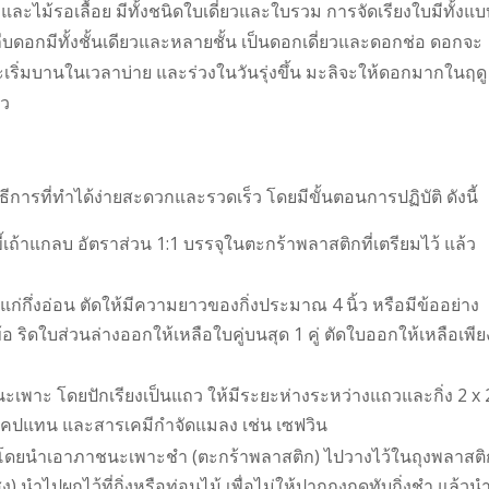
ะไม้รอเลื้อย มีทั้งชนิดใบเดี่ยวและใบรวม การจัดเรียงใบมีทั้งแบ
ีบดอกมีทั้งชั้นเดียวและหลายชั้น เป็นดอกเดี่ยวและดอกช่อ ดอกจะ
ริ่มบานในเวลาบ่าย และร่วงในวันรุ่งขึ้น มะลิจะให้ดอกมากในฤดู
าว
วิธีการที่ทำได้ง่ายสะดวกและรวดเร็ว โดยมีขั้นตอนการปฏิบัติ ดังนี้
เถ้าแกลบ อัตราส่วน 1:1 บรรจุในตะกร้าพลาสติกที่เตรียมไว้ แล้ว
่งกึ่งแก่กึ่งอ่อน ตัดให้มีความยาวของกิ่งประมาณ 4 นิ้ว หรือมีข้ออย่าง
้อ ริดใบส่วนล่างออกให้เหลือใบคู่บนสุด 1 คู่ ตัดใบออกให้เหลือเพีย
นะเพาะ โดยปักเรียงเป็นแถว ให้มีระยะห่างระหว่างแถวและกิ่ง 2 x 
 แคปแทน และสารเคมีกำจัดแมลง เช่น เซฟวิน
 โดยนำเอาภาชนะเพาะชำ (ตะกร้าพลาสติก) ไปวางไว้ในถุงพลาสติ
) นำไปผูกไว้ที่กิ่งหรือท่อนไม้ เพื่อไม่ให้ปากถุงกดทับกิ่งชำ แล้วน