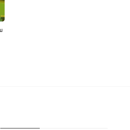
พืชสวน
เกษตรสร้างอาชีพ
บ
“พืชพลังงาน” พลังงานทางเลือก
วิธีปลูกหอมแด
สำหรับประเทศไทย
เก็บกินเองที่บ
admin
,
8 years ago
1 min
read
Smile Smile
,
6 years 
หมวดหมู่การเกษตร