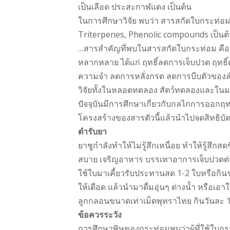
เป็นเลือด ประสะกาฬแดง เป็นต้น
ในการศึกษาวิจัย พบว่า สารสกัดใบกระท่อมม
Triterpenes, Phenolic compounds เป็นต
…สารสำคัญที่พบในสารสกัดใบกระท่อม คือ Mi
หลากหลาย ได้แก่ ฤทธิ์ลดการเจ็บปวด ฤทธิ์ต
ความจำ ลดการหลั่งกรด ลดการบีบตัวของลำ
วิจัยทั้งในหลอดทดลอง สัตว์ทดลองและในมน
ปัจจุบันมีการศึกษาเกี่ยวกับกลไกการออกฤ
โครงสร้างของสารตัวนี้แล้วนำไปจดสิทธิบั
ตำรับยา
ยาชูกำลังทำให้ไม่รู้สึกเหนื่อย ทำให้รู้สึ
สบาย เจริญอาหาร บรรเทาอาการเจ็บปวดต่
ใช้ใบมาเคี้ยวรับประทานสด 1-2 ใบหรือกิน
ให้เดือด แล้วนำมาดื่มอุ่นๆ ต่างน้ำ หรือเอ
ลูกกลอนขนาดเท่าเม็ดพุทราไทย กินวันละ 1
ข้อควรระวัง
การศึกษาพิษของกระท่อมพบว่าผู้ที่ใช้ใบ