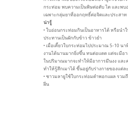
กระท่อม พบความเป็นพิษต่อตับ ไต และพบอาการ
เฉพาะกลุ่มยาที่ออกฤทธิ์ต่อจิตและประสาท
น่ารู้
• ใบอ่อนกระท่อมกินเป็นอาหารได้ หรือนำใบ
ประทานเป็นผักกับข้าว ข้าวยำ
• เมื่อเคี้ยวใบกระท่อมไปประมาณ 5-10 นาที
งานได้นานมากยิ่งขึ้น ทนต่อแดด แต่จะมีอา
ในปริมาณมากจะทําให้มีอาการมึนงง และคลื่
ทำให้รู้สึกเมาได้ ขึ้นอยู่กับร่างกายของแต
• ชาวมลายูใช้ใบกระท่อมตำพอกแผล รวมถึง
ฝิ่น