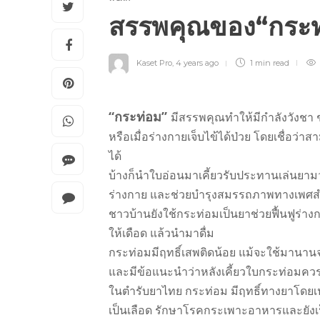
สรรพคุณของ“กระ
Kaset Pro
,
4 years ago
1 min
read
“กระท่อม”
มีสรรพคุณทำให้มีกำลังวังชา
หรือเมื่อร่างกายเจ็บไข้ได้ป่วย โดยเชื่อว
ได้
บ้างก็นำใบอ่อนมาเคี้ยวรับประทานเล่นยามว่
ร่างกาย และช่วยบำรุงสมรรถภาพทางเพศสำห
ชาวบ้านยังใช้กระท่อมเป็นยาช่วยฟื้นฟูร่า
ให้เดือด แล้วนำมาดื่ม
กระท่อมมีฤทธิ์เสพติดน้อย แม้จะใช้มานา
และมีข้อแนะนำว่าหลังเคี้ยวใบกระท่อมคว
ในตำรับยาไทย กระท่อม มีฤทธิ์ทางยาโดย
เป็นเลือด รักษาโรคกระเพาะอาหารและยังเ