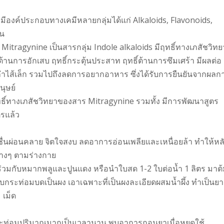
ีองค์ประกอบทางเคมีหลายกลุ่มได้แก่ Alkaloids, Flavonoids,
้น
tragynine เป็นสารกลุ่ม Indole alkaloids มีฤทธิ์ทางเภสัชวิทย
้านการอักเสบ ฤทธิ์กระตุ้นประสาท ฤทธิ์ต้านการซึมเศร้า มีผลต่อ
ไส้เล็ก รวมไปถึงลดการอยากอาหาร ซึ่งได้รับการยืนยันจากผลก
ุษย์
ทธิ์ทางเภสัชวิทยาของสาร Mitragynine รวมทั้ง มีการพัฒนาสูตร
ตรแล้ว
กสดชื่นผ่อนคลาย จิตใจสงบ ลดอาการอ่อนเพลียและเหนื่อยล้า ทำให้หล
างๆ ตามร่างกาย
ร่วมกับหมากพลูและปูนแดง หรือนำใบสด 1-2 ใบต่อน้ำ 1 ลิตร มาต
าใบกระท่อมบดเป็นผง เอาเฉพาะที่เป็นผงละเอียดผสมน้ำผึ้ง ทำเป็นยา
 เม็ด
กระท่อมปริมาณมากเป็นเวลานาน พบอาการถอนยาเมื่อหยุดใช้