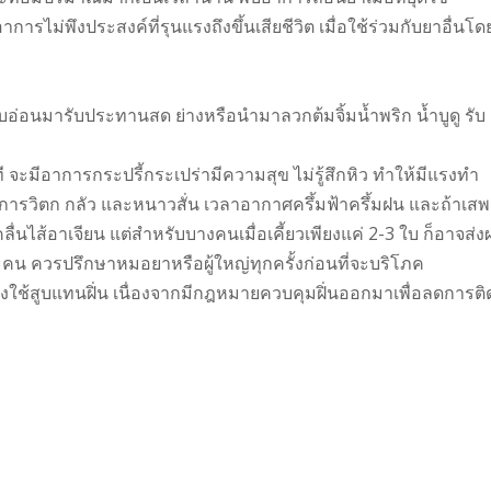
ไม่พึงประสงค์ที่รุนแรงถึงขึ้นเสียชีวิต เมื่อใช้ร่วมกับยาอื่นโด
อ่อนมารับประทานสด ย่างหรือนำมาลวกต้มจิ้มน้ำพริก น้ำบูดู รับ
 จะมีอาการกระปรี้กระเปร่ามีความสุข ไม่รู้สึกหิว ทำให้มีแรงทํา
การวิตก กลัว และหนาวสั่น เวลาอากาศครึ้มฟ้าครึ้มฝน และถ้าเสพ
นไส้อาเจียน แต่สำหรับบางคนเมื่อเคี้ยวเพียงแค่ 2-3 ใบ ก็อาจส่ง
่ละคน ควรปรึกษาหมอยาหรือผู้ใหญ่ทุกครั้งก่อนที่จะบริโภค
ใช้สูบแทนฝิ่น เนื่องจากมีกฎหมายควบคุมฝิ่นออกมาเพื่อลดการติ