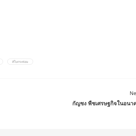
#ใบกระท่อม
Ne
กัญชง พืชเศรษฐกิจในอนา