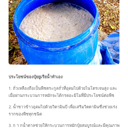
ประโยชน์ของปุ๋ยยูเรียน้ำทำเอง
1. ถั่วเหลืองถือเป็นพืชตระกูลถั่วที่อุดมไปด้วยไนโตรเจนสูง และ
เมื่อผ่านกระบวนการหมักจะได้กรดอะมิโมที่มีประโยชน์ต่อพืช
2. น้ำซาวข้าวอุดมไปด้วยวิตามินบี เพื่อเสริมวิตตามินซึ่งช่วยเร่ง
รากของพืชทุกชนิด
3. ก า กน้ำตาลช่วยให้กระบวนการหมักปุ๋ยสมบูรณ์และมีคุณภาพ