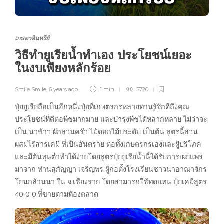
เกษตรอินทรีย์
วิธีทำยูเรียน้ำทำเอง ประโยชน์เยอะ
ในงบเพียงหลักร้อย
Smile Smile
,
6 years ago
1 min
3720
ปุ๋ยยูเรียถือเป็นอีกหนึ่งปุ๋ยที่เกษตรกรหลายท่านรู้จักดีถึงคุณ
ประโยชน์ที่ดีต่อพืชมากมาย และบำรุงพืชได้หลากหลาย ไม่ว่าจะ
เป็น นาข้าว ผักสวนครัว ไม้ดอกไม้ประดับ เป็นต้น สูตรนี้ส่วน
ผสมไร้สารเคมี ที่เป็นอันตราย ต่อทั้งเกษตรกรเองและผู้บริโภค
และมีต้นทุนต่ำทำได้ง่ายโดยสูตรปุ๋ยยูเรียน้ำนี้ได้รับการเผยแพร่
มาจาก ท่านสุกัญญา เจริญพร ผู้ก่อตั้งโรงเรียนชาวนาอาณาจักร
โยนกล้านนา ใน จ.เชียงราย โดยสามารถใช้ทดแทน ปุ๋ยเคมีสูตร
40-0-0 ที่ขายตามท้องตลาด