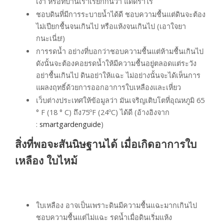
เงา หรือที่บ้านเราเรียกกันว่า แดดรำไร
ชอบดินที่มีการระบายน้ำได้ดี ชอบความชื้นแต่ดินจะต้อง
ไม่เปียกชื้นจนเกินไป หรือแห้งจนเกินไป (เอาใจยา
กนะเนี่ย!)
การรดน้ำ อย่างที่บอกว่าชอบความชื้นแต่ห้ามชื้นเกินไป
ดังนั้นจะต้องคอยรดน้ำให้มีความชื้นอยู่ตลอดแต่ระวัง
อย่าชื้นเกินไป ดินอย่าให้แฉะ ไม่อย่างนั้นจะได้เห็นการ
แผลงฤทธิ์ด้วยการออกอาการใบเหลืองและเหี่ยว
เว็บต่างประเทศให้ข้อมูลว่า มันเจริญเติบโตที่อุณหภูมิ 65
° F (18 ° C) ถึง75ºF (24ºC) ได้ดี (อ้างอิงจาก
:
smartgardenguide
)
สิ่งที่พอจะสันนิษฐานได้ เมื่อเกิดอาการใบ
เหลือง ใบไหม้
ใบเหลือง อาจเป็นเพราะดินมีความชื้นแฉะมากเกินไป
ชอบความชื้นแต่ไม่แฉะ รดน้ำเมื่อดินเริ่มแห้ง