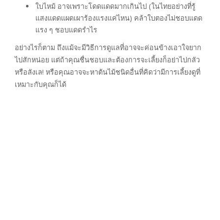
ใบไหม้ อาจเพราะโดดแดดมากเกินไป (ในไทยอย่างที่รู้
แสงแดดแผดเผาร้องแรงแค่ไหน) คล้าใบตองไม่ชอบแดด
แรง ๆ ชอบแดดรำไร
อย่างไรก็ตาม ถึงแม้จะมีวิธีการดูแลที่อาจจะค่อนข้างเอาใจยาก
ไปสักหน่อย แต่ถ้าคุณชื่นชอบและต้องการจะเลี้ยงก็อย่าไปกลัว
หรือลังเล! หรือคุณอาจจะหาต้นไม้ชนิดอื่นที่คิดว่ามีการเลี้ยงดูที่
เหมาะกับคุณก็ได้