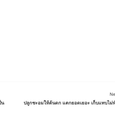
Ne
็น
ปลูกชะอมให้ต้นดก แตกยอดเยอะ เก็บแทบไม่ท