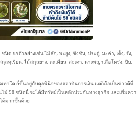
ด ยกตัวอย่างเช่น ไม้สัก, พะยูง, ชิงชัน, ประดู่, มะค่า, เต็ง, รัง,
สกุลทุเรียน, ไม้สกุลยาง, ตะเคียน, สะเดา, นางพญาเสือโคร่ง, ปีบ,
ท่าใด ก็ขึ้นอยู่กับดุลพินิจของสถาบันการเงิน แต่ก็ถือเป็นข่าวดีที่
นไม้ 58 ชนิดนี้ จะได้มีทรัพย์เป็นหลักประกันทางธุรกิจ และเพิ่มคว
ด้มากขึ้นด้วย