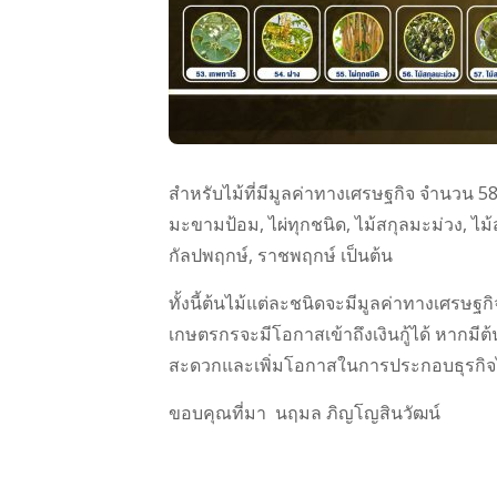
สำหรับไม้ที่มีมูลค่าทางเศรษฐกิจ จำนวน 58 ชนิ
มะขามป้อม, ไผ่ทุกชนิด, ไม้สกุลมะม่วง, ไม้
กัลปพฤกษ์, ราชพฤกษ์ เป็นต้น
ทั้งนี้ต้นไม้แต่ละชนิดจะมีมูลค่าทางเศรษฐกิจเ
เกษตรกรจะมีโอกาสเข้าถึงเงินกู้ได้ หากมีต้
สะดวกและเพิ่มโอกาสในการประกอบธุรกิจไ
ขอบคุณที่มา นฤมล ภิญโญสินวัฒน์