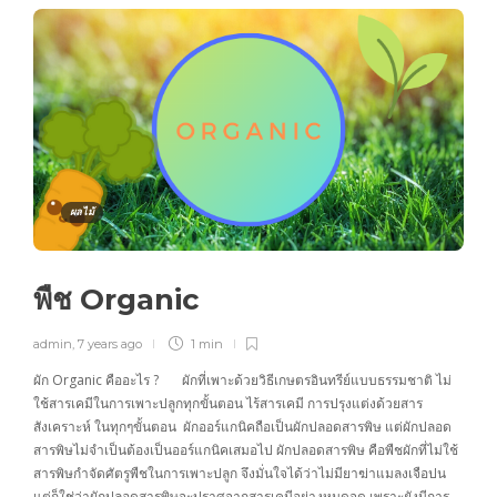
ผลไม้
พืช Organic
admin
,
7 years ago
1 min
ผัก Organic คืออะไร ? ผักที่เพาะด้วยวิธีเกษตรอินทรีย์แบบธรรมชาติ ไม่
ใช้สารเคมีในการเพาะปลูกทุกขั้นตอน ไร้สารเคมี การปรุงแต่งด้วยสาร
สังเคราะห์ ในทุกๆขั้นตอน ผักออร์แกนิคถือเป็นผักปลอดสารพิษ แต่ผักปลอด
สารพิษไม่จำเป็นต้องเป็นออร์แกนิคเสมอไป ผักปลอดสารพิษ คือพืชผักที่ไม่ใช้
สารพิษกำจัดศัตรูพืชในการเพาะปลูก จึงมั่นใจได้ว่าไม่มียาฆ่าแมลงเจือปน
แต่ก็ใช่ว่าผักปลอดสารพิษจะปราศจากสารเคมีอย่างหมดจด เพราะยังมีการ