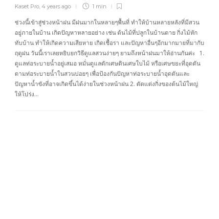
Kaset Pro
,
4 years ago
1 min
ช่วงนี้เข้าสู่ช่วงหน้าฝน มีฝนมากในหลายๆพื้นที่ ทำให้บ้านหลายหลังที่มีสวน
อยู่ภายในบ้าน เกิดปัญหาหลายอย่าง เช่น ต้นไม้ที่ปลูกในบ้านตาย กิ่งไม้หัก
ทับบ้าน ทำให้เกิดความเสียหาย เกิดเชื้อรา และปัญหาอื่นๆอีกมากมายที่มากับ
ฤดูฝน วันนี้เราเลยหยิบยกวิธีดูแลสวนง่ายๆ ยามถึงหน้าฝนมาให้อ่านกันค่ะ 1.
ดูแลท่อระบายน้ำอยู่เสมอ หมั่นดูแลตักเศษดินเศษใบไม้ หรือเศษขยะที่อุดตัน
ตามท่อระบายน้ำในสวนบ่อยๆ เพื่อป้องกันปัญหาท่อระบายน้ำอุดตันและ
ปัญหาน้ำขังที่อาจเกิดขึ้นได้ง่ายในช่วงหน้าฝน 2. ตัดแต่งกิ่งของต้นไม้ใหญ่
ให้โปร่ง…