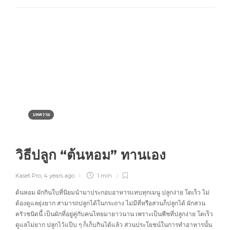
บทความ
วิธีปลูก “ต้นหอม” ทานเอง
Kaset Pro
,
4 years ago
1 min
ต้นหอม ผักกินใบที่นิยมนำมาประกอบอาหารแทบทุกเมนู ปลูกง่าย โตเร็ว ไม่
ต้องดูแลยุ่งยาก สามารถปลูกได้ในกระถาง ไม่มีที่หรือสวนก็ปลูกได้ ผักสวน
ครัวชนิดนี้ เป็นผักที่อยู่คู่กับคนไทยมายาวนาน เพราะเป็นพืชที่ปลูกง่าย โตเร็ว
ดูแลไม่ยาก ปลูกไว้แป๊บ ๆ ก็เก็บกินได้แล้ว ส่วนประโยชน์ในการทำอาหารนั้น