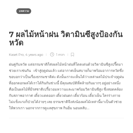
บทความ
7 ผลไม้หน้าฝน วิตามินซีสูงป้องกัน
หวัด
Kaset Pro
,
4 years ago
1 min
ฝนคู่กับหวัด แต่ธรรมชาติก็ส่งผลไม้หน้าฝนที่โดดเด่นด้วยวิตามินซีสูงปรี๊ดมา
ช่วยเราเช่นกัน เข้าสู่ฤดูฝนแล้ว แต่อากาศเย็นสบายก็มาพร้อมอาการหวัดซึ่ง
ขอบอกว่าเป็นเรื่องธรรมชาติค่ะ ดังนั้นเราจะเห็นได้ว่าเหล่าผลไม้ประจำฤดูฝน
ที่ออกดอกผลได้เราได้กินกันช่วงนี้ มีคุณสมบัติที่คล้ายกันมากๆ อยู่อย่างหนึ่ง
คือเป็นผลไม้ที่มีรสชาติเปรี้ยวอมหวานและมาพร้อมวิตามินซีสูง ซึ่งสอดคล้อง
กับสภาพอากาศ เดี๋ยวแดดออก เดี๋ยวฝนตก เดี๋ยวร้อน เดี๋ยวเย็น ใครร่างกาย
ไม่แข็งแรงก็ป่วยได้ง่ายๆ เลย ธรรมชาติจึงส่งน้องผลไม้เหล่านี้มาเป็นตัวช่วย
ให้พวกเรา นอกจากการดูแลสุขภาพ กินอิ่ม นอนหลับ…