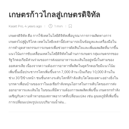
เกษตรก้าวไกลสู่เกษตรดิจิทัล
Kaset Pro
,
4 years ago
1 min
เกษตรดิจิทัล คือ การใช้เทคโนโลยีดิจิทัลเพื่อบูรณาการการผลิตทางการ
เกษตรไปสู่ผู้บริโภค เทคโนโลยีเหล่านี้ยังสามารถเป็นข้อมูลและเครื่องมือใน
การทำอุตสาหกรรมการเกษตรเพื่อช่วยการตัดสินใจและเพิ่มผลผลิตที่มากขึ้น
แนวโน้มการขับเคลื่อนเทคโนโลยีดิจิทัลในด้านการเกษตร กลุ่มเกษตรกรของ
รัฐวิกตอเรียมีส่วนร่วมของการส่งออกอาหารและเส้นใยอยู่หนึ่งในสามของ
ออสเตรเลีย เนื่องจากความต้องการอาหารที่ผลิตในยุควิกตอเรียมีแนวโน้ม
เพิ่มขึ้นเมื่อประชากรโลกเพิ่มขึ้นจาก 7,000 ล้าน เป็นเกือบ 10,000 ล้านใน
ช่วง 30 ปีข้างหน้า ชนชั้นกลางระดับโลกที่กำลังเติบโตโดยเฉพาะอย่างยิ่งใน
บรรดาเพื่อนบ้านของเราในเอเชียกำลังหนุนโอกาสในการเติบโตของการส่ง
ออกอาหารและเส้นใย ในขณะที่มีความต้องการผลผลิตเพิ่มขึ้น เกษตรกรกำลัง
เผชิญกับความท้าทายของสภาพอากาศที่เปลี่ยนแปลง เช่น อุณหภูมิที่เพิ่มขึ้น
การเปลี่ยนแปลงรูปแบบปริมาณน้ำฝน…