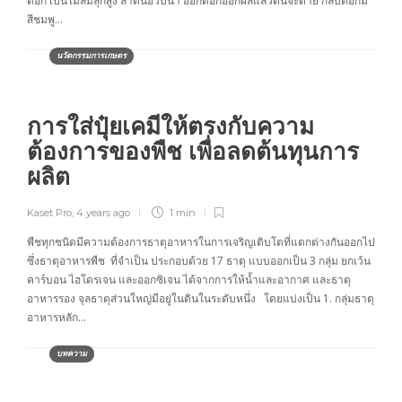
ดอก เป็นไม้ล้มลุกสูง ลำต้นอวบน้ำ ออกดอกออกผลแล้วต้นจะตาย กลีบดอกมี
สีชมพู…
นวัตกรรมการเกษตร
การใส่ปุ๋ยเคมีให้ตรงกับความ
ต้องการของพืช เพื่อลดต้นทุนการ
ผลิต
Kaset Pro
,
4 years ago
1 min
พืชทุกชนิดมีความต้องการธาตุอาหารในการเจริญเติบโตที่แตกต่างกันออกไป
ซึ่งธาตุอาหารพืช ที่จำเป็น ประกอบด้วย 17 ธาตุ แบบออกเป็น 3 กลุ่ม ยกเว้น
คาร์บอน ไฮโดรเจน และออกซิเจน ได้จากการให้น้ำและอากาศ และธาตุ
อาหารรอง จุลธาตุส่วนใหญ่มีอยู่ในดินในระดับหนึ่ง โดยแบ่งเป็น 1. กลุ่มธาตุ
อาหารหลัก…
บทความ