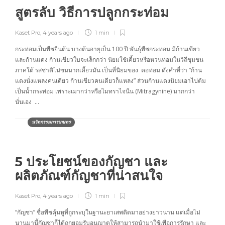
สูตรลับ วิธีการปลูกกระท่อม
Kaset Pro
,
4 years ago
1 min
กระท่อมเป็นพืชยืนต้น บางต้นอายุเป็น 100 ปี พันธุ์พืชกระท่อม มีก้านเขียว
และก้านแดง ก้านเขียวใบจะเล็กกว่า นิยมใช้เคี้ยวหรือหวนท่อมในวิถีชุมชน
ภาคใต้ รสชาติไม่ขมมากเคี้ยวมัน เป็นที่นิยมของ คอท่อม ดังคำที่ว่า “ก้าน
แดงนั่งแหลงคนเดียว ก้านเขียวคนเดียวก็แหลง” ส่วนก้านแดงนิยมเอาไปต้ม
เป็นน้ำกระท่อม เพราะเมากว่าหรือไมทราไจนีน (Mitragynine) มากกว่า
นั่นเอง …
นวัตกรรมการเกษตร
5 ประโยชน์ของกัญชา และ
ผลิตภัณฑ์กัญชาที่น่าสนใจ
Kaset Pro
,
4 years ago
1 min
“กัญชา” ชื่อพืชคุ้นหูที่ถูกระบุในฐานะยาเสพติดมาอย่างยาวนาน แต่เมื่อไม่
นานมานี้กัญชาก็ได้ถูกยอมรับอนุญาตให้สามารถนำมาใช้เพื่อการรักษา และ