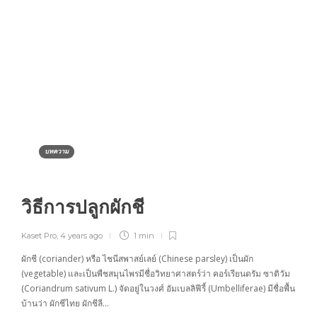
บทความ
วิธีการปลูกผักชี
Kaset Pro
,
4 years ago
1 min
ผักชี (coriander) หรือ ไชนีสพาสย์เลย์ (Chinese parsley) เป็นผัก
(vegetable) และเป็นพืชสมุนไพรมีชื่อวิทยาศาสตร์ว่า คอร์เรียนดรัม ซาติวัม
(Coriandrum sativum L.) จัดอยู่ในวงศ์ อัมเบลลิฟีรี้ (Umbelliferae) มีชื่อพื้น
บ้านว่า ผักชีไทย ผักชีลี…