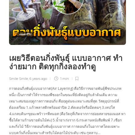
เกษตรรีวิว
เผยวิธีตอนกิ่งพันธุ์ แบบอากาศ ทำ
ง่ายมาก ติดทุกกิ่งลองทำดู
Smile Smile
,
6 years ago
1 min
การตอนกิ่งพันธุ์แบบอากาศ(Air Layering) คือวิธีการขยายพันธุ์พืชประเภท
หนึ่ง เป็นการทำให้รากของพืชงอกในขณะที่ยังติดอยู่กับลำต้นเดิม ความ
เหมาะสมของฤดูกาลการตอนกิ่ง คือฤดูฝนจะเหมาะสมที่สุด วัสดุอุปกรณ์ที่
ต้องเตรียม 1.แก้วพลาสติกพร้อมฝาปิด 2.คัตเตอร์หรือมีดคมๆ 3.เทปใส
4.แกลบดิน+ขุยมะพร้าว+พีทมอส (คือวัตถุที่เกิดจากการย่อยสลายของมอส หา
ซื้อได้ตามร้านขายต้นไม้ค่ะ) 5.น้ำยาเร่งราก 6.กระดาษหนังสือพิมพ์ 7.เชือก
และกิ่งไม้ วิธีการตอนกิ่งพันธุ์แบบอากาศ การตอนกิ่งในอากาศโดยเฉพาะ
แบบควั่นกิ่งนั้นเหมาะสำหรับไม้ดอกไม้ประดับ เช่น กุหลาบ…