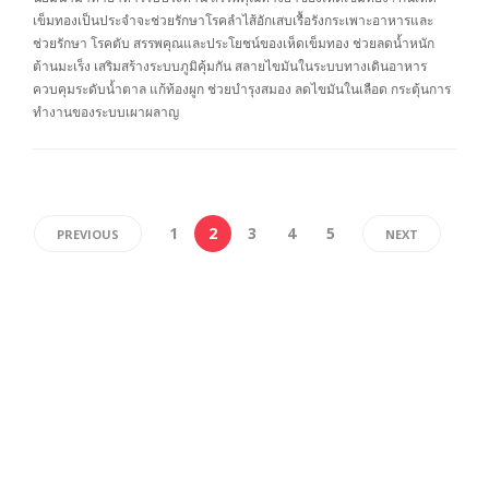
เข็มทองเป็นประจำจะช่วยรักษาโรคลำไส้อักเสบเรื้อรังกระเพาะอาหารและ
ช่วยรักษา โรคตับ สรรพคุณและประโยชน์ของเห็ดเข็มทอง ช่วยลดน้ำหนัก
ต้านมะเร็ง เสริมสร้างระบบภูมิคุ้มกัน สลายไขมันในระบบทางเดินอาหาร
ควบคุมระดับน้ำตาล แก้ท้องผูก ช่วยบำรุงสมอง ลดไขมันในเลือด กระตุ้นการ
ทำงานของระบบเผาผลาญ
1
2
3
4
5
PREVIOUS
NEXT