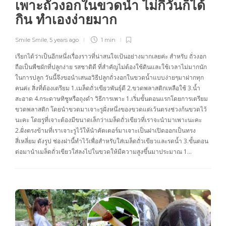
เพาะถั่วงอกในขวดน้ำ ไม่กี่วันก็ได้
กิน ทำเองง่ายมาก
Smile Smile
,
5 years ago
1 min
เรียกได้ว่าเป็นอีกหนึ่งเรื่องราวที่น่าสนใจเป้นอย่างมากเลยค่ะ สำหรับ ถั่วงอก
ถือเป็นพืชผักที่ปลูกง่าย รสชาติดี ที่สำคัญไม่ต้องใช้ดินและใช้เวลาไม่มากนัก
ในการปลูก วันนี้จึงขอนำเสนอวิธีปลูกถั่วงอกในขวดน้ำแบบง่ายๆมาฝากทุก
คนค่ะ สิ่งที่ต้องเตรียม 1.เมล็ดถั่วเขียวพันธุ์ดี 2.ขวดพลาสติกเหลือใช้ 3.น้ำ
สะอาด 4.กระดาษทิชูหรือถุงดำ วิธีการเพาะ 1.เริ่มขั้นตอนแรกโดยการเตรียม
ขวดพลาสติก โดยนำขวดมาเจาะรูฝั่งหนึ่งของขวดแต่เว้นตรงช่วงก้นขวดไว้
นะคะ โดยรูที่เจาะต้องมีขนาดเล็กว่าเมล็ดถั่วเขียวที่เราจะนำมาเพาะนะคะ
2.ฝั่งตรงข้ามที่เราเจาะรูไว้ให้นำคัตเตอร์มาเจาะเป็นฝาเปิดออกเป็นทรง
สี่เหลี่ยม ดังรูป ช่องฝานี้ทำไว้เพื่อสำหรับใส่เมล็ดถั่วเขียวและรดน้ำ 3.ขั้นตอน
ต่อมานำเมล็ดถั่วเขียวใส่ลงไปในขวดให้มีความสูงขึ้นมาประมาณ 1…