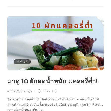
InfoGraphic
มาดู 10 ผักลดน้ำหนัก แคลอรี่ต่ำ!
admin
,
7 years ago
1 min
ใครที่อยากควบคุมน้ำหนัก วันนี้จะมาแนะนำผักที่จะช่วยควบคุมน้ำหนัก มี
แคลอรี่ต่ำ แถมยังช่วยในเรื่องระบบขับถ่ายอีกด้วย มาดูผักแต่ละชนิดที่จะช่วย
เราคุมน้ำหนักกันเลยดีกว่า…