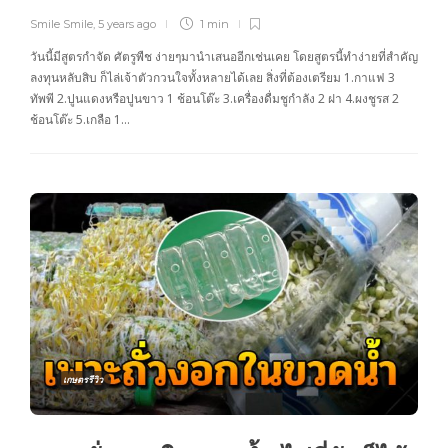
Smile Smile
,
5 years ago
1 min
วันนี้มีสูตรกำจัด ศัตรูพืช ง่ายๆมานำเสนออีกเช่นเคย โดยสูตรนี้ทำง่ายที่สำคัญ
ลงทุนหลับสิบ ก็ไล่เจ้าตัวกวนใจทั้งหลายได้เลย สิ่งที่ต้องเตรียม 1.กาแฟ 3
ทัพพี 2.ปูนแดงหรือปูนขาว 1 ช้อนโต๊ะ 3.เครื่องดื่มชูกำลัง 2 ฝา 4.ผงชูรส 2
ช้อนโต๊ะ 5.เกลือ 1…
เกษตรรีวิว