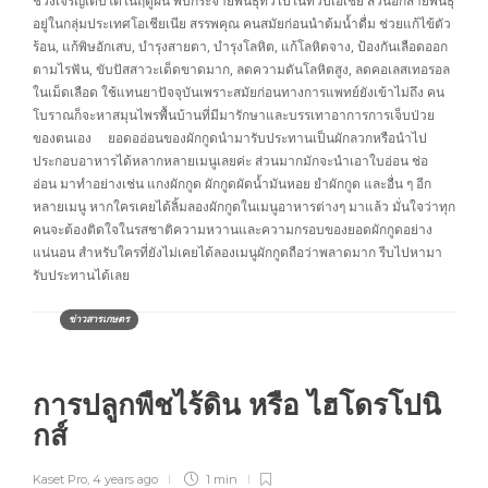
ช่วงเจริญเติบโตในฤดูฝน พบกระจายพันธุ์ทั่วไปในทวีปเอเชีย ส่วนอีกสายพันธุ์
อยู่ในกลุ่มประเทศโอเชียเนีย สรรพคุณ คนสมัยก่อนนำต้มน้ำดื่ม ช่วยแก้ไข้ตัว
ร้อน, แก้พิษอักเสบ, บำรุงสายตา, บำรุงโลหิต, แก้โลหิตจาง, ป้องกันเลือดออก
ตามไรฟัน, ขับปัสสาวะเด็ดขาดมาก, ลดความดันโลหิตสูง, ลดคอเลสเทอรอล
ในเม็ดเลือด ใช้แทนยาปัจจุบันเพราะสมัยก่อนทางการแพทย์ยังเข้าไม่ถึง คน
โบราณก็จะหาสมุนไพรพื้นบ้านที่มีมารักษาและบรรเทาอาการการเจ็บป่วย
ของตนเอง ยอดออ่อนของผักกูดนำมารับประทานเป็นผักลวกหรือนำไป
ประกอบอาหารได้หลากหลายเมนูเลยค่ะ ส่วนมากมักจะนำเอาใบอ่อน ช่อ
อ่อน มาทำอย่างเช่น แกงผักกูด ผักกูดผัดน้ำมันหอย ยำผักกูด และอื่น ๆ อีก
หลายเมนู หากใครเคยได้ลิ้มลองผักกูดในเมนูอาหารต่างๆ มาแล้ว มั่นใจว่าทุก
คนจะต้องติดใจในรสชาติความหวานและความกรอบของยอดผักกูดอย่าง
แน่นอน สำหรับใครที่ยังไม่เคยได้ลองเมนูผักกูดถือว่าพลาดมาก รีบไปหามา
รับประทานได้เลย
ข่าวสารเกษตร
การปลูกพืชไร้ดิน หรือ ไฮโดรโปนิ
กส์
Kaset Pro
,
4 years ago
1 min