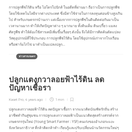
การปลูกพืชไร้ดิน หรือ ไฮโดรโปนิกส์ ในอดีตที่ผ่านมา ถือว่าเป็นการปลูกพืช
โดยใช้เทคโนโลยีจากต่างประเทศ ซึ่งมีค่าใช้จ่ายในการลงทุนค่อนข้างสูงเกิน
ไป สำหรับเกษตรกรบ้านเรา แต่เนื่องจากการปลูกพืชในดินติดต่อกันมาเป็น
เวลานานมาก ทำให้เกิดปัญหาต่าง ๆ มากมาย ทั้งดินเค็ม ดินเปรี้ยว แมลง
ศัตรูพืช ทำให้ต้องใช้สารเคมีเพิ่มขึ้นเรื่อยๆ ดังนั้น จึงได้มีการคิดค้นดัดแปลง
วัสดุอุปกรณ์ที่ใช้ประกอบ การปลูกพืชไร้ดิน โดยใช้อุปกรณ์เก่าจากโรงเรือน
หรือฟาร์มไก่ไข่ มาทำเป็นแปลงปลูก…
ข่าวสารเกษตร
ปลูกแตงกวาลอยฟ้าไร้ดิน ลด
ปัญหาเชื้อรา
Kaset Pro
,
4 years ago
1 min
ปลูกแตงกวาลอยฟ้าไร้ดิน ลดปัญหาเชื้อรา จากแนวคิดบัณฑิตรักถิ่น สร้าง
อาชีพทำกินสู่ชุมชน การปลูกแตงกวาลอยฟ้าเป็นแนวคิดสุดสร้างสรรค์จาก
เกษตรกรรุ่นใหม่ (Young Smart Farmer : YSF) คนเก่งของอำเภอระแงะ
จังหวัดนราธิวาส ที่กล้าคิดกล้าทำ เรียนรู้และปรับเปลี่ยนนำนวัตกรรมใหม่ๆ