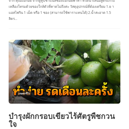
จาก คุณแม่ก้อย จากยูทูปชาแนลช่องแม่ก้อยพาทำ ที่ได้นำเสนอสูตรแก้ใบ
เหลืองโทรมด้วยของใกล้ตัวที่คาดไม่ถึงค่ะ วัสดุอุปกรณ์ที่ต้องเตรียม 1.ย า
แอสไพริน 1 เม็ด หรือ 1 ซอง (สามารถใช้พาราแทนได้) 2.น้ำสะอาด 1.5
ลิตร…
เกษตรรีวิว
บำรุงผักกรอบเขียวไร้ศัตรูพืชกวน
ใจ