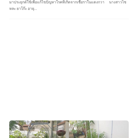
มาประยุกต์ใช้เพื่อแก้ไขปัญหาโรคที่เกิดจากเชื้อราในแตงกวา นางสาวไซ
หละ ยาโก๊ะ อายุ…