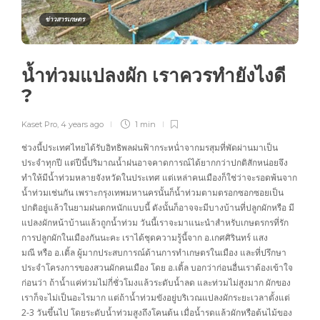
ข่าวสารเกษตร
น้ำท่วมแปลงผัก เราควรทำยังไงดี
?
Kaset Pro
,
4 years ago
1 min
ช่วงนี้ประเทศไทยได้รับอิทธิพลฝนฟ้ากระหน่ำจากมรสุมที่พัดผ่านมาเป็น
ประจำทุกปี แต่ปีนี้ปริมาณน้ำฝนอาจคาดการณ์ได้ยากกว่าปกติสักหน่อยจึง
ทำให้มีน้ำท่วมหลายจังหวัดในประเทศ แต่เหล่าคนเมืองก็ใช่ว่าจะรอดพ้นจาก
น้ำท่วมเช่นกัน เพราะกรุงเทพมหานครนั้นก็น้ำท่วมตามตรอกซอกซอยเป็น
ปกติอยู่แล้วในยามฝนตกหนักแบบนี้ ดังนั้นก็อาจจะมีบางบ้านที่ปลูกผักหรือ มี
แปลงผักหน้าบ้านแล้วถูกน้ำท่วม วันนี้เราจะมาแนะนำสำหรับเกษตรกรที่รัก
การปลูกผักในเมืองกันนะคะ เราได้ชุดความรู้นี้จาก อ.เกศศิรินทร์ แสง
มณี หรือ อ.เติ้ล ผู้มากประสบการณ์ด้านการทำเกษตรในเมือง และที่ปรึกษา
ประจำโครงการของสวนผักคนเมือง โดย อ.เติ้ล บอกว่าก่อนอื่นเราต้องเข้าใจ
ก่อนว่า ถ้าน้ำแค่ท่วมไม่กี่ชั่วโมงแล้วระดับน้ำลด และท่วมไม่สูงมาก ผักของ
เราก็จะไม่เป็นอะไรมาก แต่ถ้าน้ำท่วมขังอยู่บริเวณแปลงผักระยะเวลาตั้งแต่
2-3 วันขึ้นไป โดยระดับน้ำท่วมสูงถึงโคนต้น เมื่อน้ำรดแล้วผักหรือต้นไม้ของ