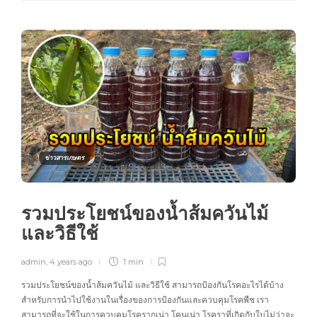
ข่าวสารเกษตร
รวมประโยชน์ของน้ำส้มควันไม้
และวิธีใช้
admin
,
4 years ago
1 min
รวมประโยชน์ของน้ำส้มควันไม้ และวิธีใช้ สามารถป้องกันโรคอะไรได้บ้าง
สำหรับการนำไปใช้งานในเรื่องของการป้องกันและควบคุมโรคพืช เรา
สามารถที่จะใช้ในการควบคุมโรครากเน่า โคนเน่า โรคราที่เกิดกับใบไม่ว่าจะ