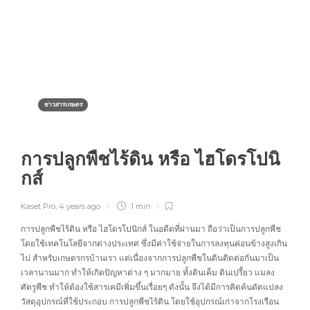
ข่าวสารเกษตร
การปลูกพืชไร้ดิน หรือ ไฮโดรโปนิ
กส์
Kaset Pro
,
4 years ago
1 min
การปลูกพืชไร้ดิน หรือ ไฮโดรโปนิกส์ ในอดีตที่ผ่านมา ถือว่าเป็นการปลูกพืช
โดยใช้เทคโนโลยีจากต่างประเทศ ซึ่งมีค่าใช้จ่ายในการลงทุนค่อนข้างสูงเกิน
ไป สำหรับเกษตรกรบ้านเรา แต่เนื่องจากการปลูกพืชในดินติดต่อกันมาเป็น
เวลานานมาก ทำให้เกิดปัญหาต่าง ๆ มากมาย ทั้งดินเค็ม ดินเปรี้ยว แมลง
ศัตรูพืช ทำให้ต้องใช้สารเคมีเพิ่มขึ้นเรื่อยๆ ดังนั้น จึงได้มีการคิดค้นดัดแปลง
วัสดุอุปกรณ์ที่ใช้ประกอบ การปลูกพืชไร้ดิน โดยใช้อุปกรณ์เก่าจากโรงเรือน