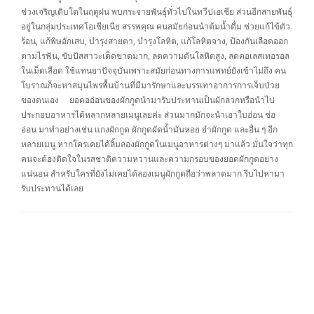
ช่วงเจริญเติบโตในฤดูฝน พบกระจายพันธุ์ทั่วไปในทวีปเอเชีย ส่วนอีกสายพันธุ์
อยู่ในกลุ่มประเทศโอเชียเนีย สรรพคุณ คนสมัยก่อนนำต้มน้ำดื่ม ช่วยแก้ไข้ตัว
ร้อน, แก้พิษอักเสบ, บำรุงสายตา, บำรุงโลหิต, แก้โลหิตจาง, ป้องกันเลือดออก
ตามไรฟัน, ขับปัสสาวะเด็ดขาดมาก, ลดความดันโลหิตสูง, ลดคอเลสเทอรอล
ในเม็ดเลือด ใช้แทนยาปัจจุบันเพราะสมัยก่อนทางการแพทย์ยังเข้าไม่ถึง คน
โบราณก็จะหาสมุนไพรพื้นบ้านที่มีมารักษาและบรรเทาอาการการเจ็บป่วย
ของตนเอง ยอดออ่อนของผักกูดนำมารับประทานเป็นผักลวกหรือนำไป
ประกอบอาหารได้หลากหลายเมนูเลยค่ะ ส่วนมากมักจะนำเอาใบอ่อน ช่อ
อ่อน มาทำอย่างเช่น แกงผักกูด ผักกูดผัดน้ำมันหอย ยำผักกูด และอื่น ๆ อีก
หลายเมนู หากใครเคยได้ลิ้มลองผักกูดในเมนูอาหารต่างๆ มาแล้ว มั่นใจว่าทุก
คนจะต้องติดใจในรสชาติความหวานและความกรอบของยอดผักกูดอย่าง
แน่นอน สำหรับใครที่ยังไม่เคยได้ลองเมนูผักกูดถือว่าพลาดมาก รีบไปหามา
รับประทานได้เลย