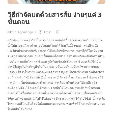
วิธีกำจัดมดด้วยสารส้ม ง่ายๆแค่ 3
ขั้นตอน
admin
,
4 years ago
1 min
สมัยก่อนเวลาจะทำให้น้ำตกตะกอนหายขุ่นได้นั้นต้องใช้สารส้มในการแกว่ง
น้ำให้หายขุ่นถึงจะนำมาอุปโภคบริโภคได้โดยวันนี้จึงขอนำเสนออีกหนึ่ง
ประโยชน์ของสารส้มซึ่งสามารถใช้ประโยชน์ทางการเกษตรได้ดีโดยที่หลาย
คนคาดไม่ถึงสารส้มไล่มดเพลี้ยหนอนได้อย่างไร สารส้มหรืออะลัมคือสารประ
กอบไฮเดรตเต็ดโพแทสเซียมอะลูมิเนียมซัลเฟต(โพแทสเซียมอะลัม)ซึ่งเป็น
สารที่ไม่ถูกกันกับศัตรูพืชในดินและตามต้นและใบยังมีฤทธิ์ช่วยกำจัดและ
ป้องกันเชื้อราในดินที่มีผลกระทบต่อการเจริญเติบโตของพืชด้วย สิ่งที่ต้องเตรี
ยม 1.สารส้ม 1-2 ช้อนโต๊ะ 2.น้ำสะอาด 2 ลิตร 3.น้ำยาล้างจาน 1 ช้อนชา วิธี
การทำ 1. เริ่มขั้นตอนแรกด้วยการนำสารส้มมาตำหรือบดให้ละเอียดยิ่ง
ละเอียดยิ่งดีจะได้ละลายได้ง่าย 2. จากนั้นให้นำมาละลายเข้ากับน้ำคนจน
ละลายเป็นเนื้อเดียวตามด้วยน้ำยาล้างจานใส่ตามไปด้วย 3. ขั้นตอนสุดท้าย
ให้กรอกใส่ขวดแล้วนำไปใช้ได้เลยค่ะ อัตราส่วนและวิธีนำไปใช้:นำน้ำสารส้ม
ไปราดรดที่โคนต้นพืชหรือฉีดพ่นตามส่วนต่างๆของพืชที่ต้องการโดยสามารถ
ใช้กับพืชได้ทุกชนิด…