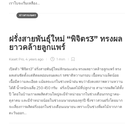
เราใบจะเริ่มเหลือง…
ข่าวสารเกษตร
ฝรั่งสายพันธุ์ใหม่ “พิจิตร3” ทรงผล
ยาวคล้ายลูกแพร์
Kaset Pro
,
4 years ago
1 min
เปิดตัว “พิจิตร3” ฝรั่งสายพันธุ์ใหม่ลักษณะเด่น ทรงผลยาวคล้ายลูกแพร์ ทรง
ผลเด่นชัดตั้งแต่ติดผลอ่อนจนผลแก่ รสชาติหวานกรอบ เนื้อหนาเมล็ดน้อย
เนื้อมีความละเอียด แม้ผลจะแก่ในช่วงหน้าฝน พบว่ายังคงสภาพความหวาน
ได้ดี น้ำหนักเฉลี่ย 250-450 กรัม ฝรั่งเป็นผลไม้ที่ปลูกง่าย สามารถผลิตได้ทั้ง
ปี โดยในบ้านเราผลผลิตส่วนใหญ่จะมีจำหน่ายมากในช่วงเดือนกรกฎาคม-
ตุลาคม และมีจำหน่ายน้อยในช่วงเมษายนของทุกปี ซึ่งชาวสวนฝรั่งโดยมาก
จะเลี่ยงการผลิตฝรั่งออกในช่วงเดือนเมษายน เพราะเป็นช่วงที่ผลไม้จากภาค
ตะวันออก…