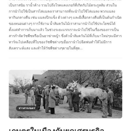
เป็นราสนิม ราน้ำค้าง รวมไปถึงโรคแคงเกอร์ที่เกิดกับไม้ตระกูลส้ม ส่วนใน
การนำไปใช้เป็นสารไล่แมลงเราสามารถที่จะนำไปใช้ไล่แมลง พวกแมลง
หากินกลางคืน เช่น แมลงปีกแข็ง ด้วงต่างๆ และผีเสื้อกลางคืนที่เป็นต้นกำเนิด
ของหนอนต่างๆ การใช้งาน น้ำส้มควันไม้เราสามารนำไปใช้ประโยชน์ได้
ตั้งแต่ทำการเก็บมาแล้ว ในช่วงระยะแรกเราจะนำไปใช้ในเรื่องของการเป็น
สารกำจัดวัชพืชหรือเป็นยาฆ่าหญ้า ซึ่งตัวน้ำส้มควันไม้ที่เก็บมาใหม่ๆจะมีสาร
ทาร์จะไปเคลือบที่ใบของวัชพืชต่างๆเมื่อเรานำไปฉีดพ่นทำให้ไม่มีการ
สังเคราะห์แสง และทำให้วัชพืชต่างๆตายในที่สุด…
ข่าวสารเกษตร