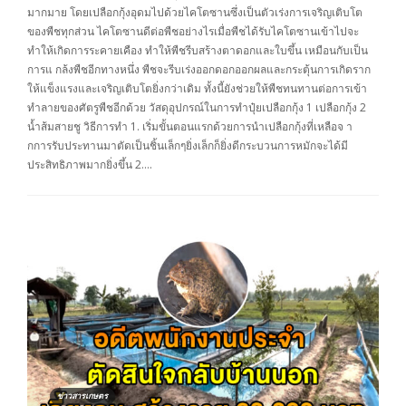
มากมาย โดยเปลือกกุ้งอุดมไปด้วยไคโตซานซึ่งเป็นตัวเร่งการเจริญเติบโต
ของพืชทุกส่วน ไคโตซานดีต่อพืชอย่างไรเมื่อพืชได้รับไคโตซานเข้าไปจะ
ทำให้เกิดการระคายเคือง ทำให้พืชรีบสร้างตาดอกและใบขึ้น เหมือนกับเป็น
การแ กล้งพืชอีกทางหนึ่ง พืชจะรีบเร่งออกดอกออกผลและกระตุ้นการเกิดราก
ให้แข็งแรงและเจริญเติบโตยิ่งกว่าเดิม ทั้งนี้ยังช่วยให้พืชทนทานต่อการเข้า
ทำลายของศัตรูพืชอีกด้วย วัสดุอุปกรณ์ในการทำปุ๋ยเปลือกกุ้ง 1 เปลือกกุ้ง 2
น้ำส้มสายชู วิธีการทำ 1. เริ่มขั้นตอนแรกด้วยการนำเปลือกกุ้งที่เหลือจ า
กการรับประทานมาตัดเป็นชิ้นเล็กๆยิ่งเล็กก็ยิ่งดีกระบวนการหมักจะได้มี
ประสิทธิภาพมากยิ่งขึ้น 2….
ข่าวสารเกษตร