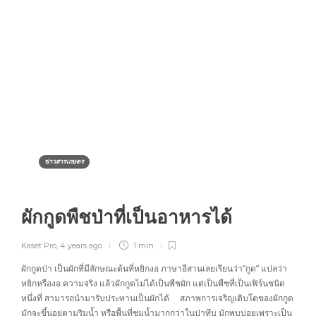
ข่าวสารเกษตร
ผักกูดพืชป่าที่เป็นอาหารได้
Kaset Pro
,
4 years ago
1 min
ผักกูดป่า เป็นผักที่มีลักษณะต้นที่หยิกงอ ภาษาอีสานเลยเรียนว่า”กูด” แปลว่า
หยิกหรืองอ ความจริง แล้วผักกูดไม่ได้เป็นพืชผัก แต่เป็นพืชที่เป็นเฟิร์นชนิด
หนึ่งที่ สามารถนำมารับประทานเป็นผักได้ สภาพการเจริญเติบโตของผักกูด
มักจะขึ้นอยู่ตามริมน้ำ หรือพื้นที่ชุ่มน้ำมากกว่าในป่าทึบ มักพบบ่อยเพราะเป็น