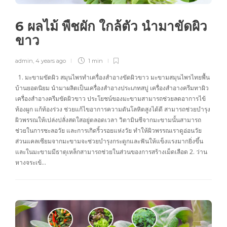
6 ผลไม้ พืชผัก ใกล้ตัว นำมาขัดผิว
ขาว
admin
,
4 years ago
1 min
1. มะขามขัดผิว สมุนไพรทำเครื่องสำอางขัดผิวขาว มะขามสมุนไพรไทยพื้น
บ้านยอดนิยม นำมาผลิตเป็นเครื่องสำอางประเภทสบู่ เครื่องสำอางครีมทาผิว
เครื่องสำอางครีมขัดผิวขาว ประโยชน์ของมะขามสามารถช่วยลดอาการไข้
ท้องผูก แก้ท้องร่วง ช่วยแก้ไขอาการความดันโลหิตสูงได้ดี สามารถช่วยบำรุง
ผิวพรรณให้เปล่งปลั่งสดใสอยู่ตลอดเวลา วิตามินซีจากมะขามนั้นสามารถ
ช่วยในการชะลอวัย และการเกิดริ้วรอยแห่งวัย ทำให้ผิวพรรณเราดูอ่อนวัย
ส่วนแคลเซียมจากมะขามจะช่วยบำรุงกระดูกและฟันให้แข็งแรงมากยิ่งขึ้น
และในมะขามมีธาตุเหล็กสามารถช่วยในส่วนของการสร้างเม็ดเลือด 2. ว่าน
หางจระเข้…