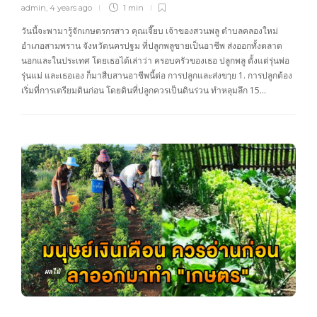
admin
,
4 years ago
1 min
วันนี้จะพามารู้จักเกษตรกรสาว คุณเจี๊ยบ เจ้าของสวนพลู ตำบลคลองใหม่
อำเภอสามพราน จังหวัดนครปฐม ที่ปลูกพลูขายเป็นอาชีพ ส่งออกทั้งตลาด
นอกและในประเทศ โดยเธอได้เล่าว่า ครอบครัวของเธอ ปลูกพลู ตั้งแต่รุ่นพ่อ
รุ่นแม่ และเธอเอง ก็มาสืบสานอาชีพนี้ต่อ การปลูกและส่งขๅย 1. การปลูกต้อง
เริ่มที่การเตรียมดินก่อน โดยดินที่ปลูกควรเป็นดินร่วน ทำหลุมลึก 15…
ผลไม้