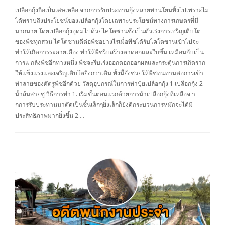
เปลือกกุ้งถือเป็นเศษเหลือ จากการรับประทานกุ้งหลายท่านโยนทิ้งไปเพราะไม่
ได้ทราบถึงประโยชน์ของเปลือกกุ้งโดยเฉพาะประโยชน์ทางการเกษตรที่มี
มากมาย โดยเปลือกกุ้งอุดมไปด้วยไคโตซานซึ่งเป็นตัวเร่งการเจริญเติบโต
ของพืชทุกส่วน ไคโตซานดีต่อพืชอย่างไรเมื่อพืชได้รับไคโตซานเข้าไปจะ
ทำให้เกิดการระคายเคือง ทำให้พืชรีบสร้างตาดอกและใบขึ้น เหมือนกับเป็น
การแ กล้งพืชอีกทางหนึ่ง พืชจะรีบเร่งออกดอกออกผลและกระตุ้นการเกิดราก
ให้แข็งแรงและเจริญเติบโตยิ่งกว่าเดิม ทั้งนี้ยังช่วยให้พืชทนทานต่อการเข้า
ทำลายของศัตรูพืชอีกด้วย วัสดุอุปกรณ์ในการทำปุ๋ยเปลือกกุ้ง 1 เปลือกกุ้ง 2
น้ำส้มสายชู วิธีการทำ 1. เริ่มขั้นตอนแรกด้วยการนำเปลือกกุ้งที่เหลือจ า
กการรับประทานมาตัดเป็นชิ้นเล็กๆยิ่งเล็กก็ยิ่งดีกระบวนการหมักจะได้มี
ประสิทธิภาพมากยิ่งขึ้น 2….