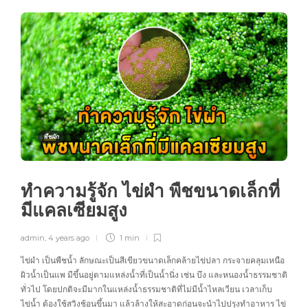
พืชผัก
ทำความรู้จัก ไข่ผำ พืชขนาดเล็กที่
มีแคลเซียมสูง
admin
,
4 years ago
1 min
ไข่ผำ เป็นพืชน้ำ ลักษณะเป็นสีเขียวขนาดเล็กคล้ายไข่ปลา กระจายคลุมเหนือ
ผิวน้ำเป็นแพ มีขึ้นอยู่ตามแหล่งน้ำที่เป็นน้ำนิ่ง เช่น บึง และหนองน้ำธรรมชาติ
ทั่วไป โดยปกติจะมีมากในแหล่งน้ำธรรมชาติที่ไม่มีน้ำไหลเวียน เวลาเก็บ
ไข่น้ำ ต้องใช้สวิงช้อนขึ้นมา แล้วล้างให้สะอาดก่อนจะนำไปปรุงทำอาหาร ไข่