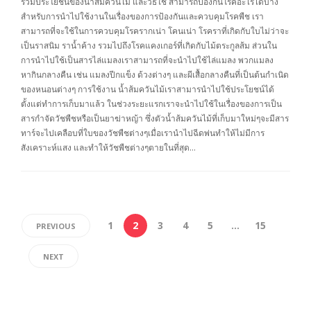
รวมประโยชน์ของน้ำส้มควันไม้ และวิธีใช้ สามารถป้องกันโรคอะไรได้บ้าง
สำหรับการนำไปใช้งานในเรื่องของการป้องกันและควบคุมโรคพืช เรา
สามารถที่จะใช้ในการควบคุมโรครากเน่า โคนเน่า โรคราที่เกิดกับใบไม่ว่าจะ
เป็นราสนิม ราน้ำค้าง รวมไปถึงโรคแคงเกอร์ที่เกิดกับไม้ตระกูลส้ม ส่วนใน
การนำไปใช้เป็นสารไล่แมลงเราสามารถที่จะนำไปใช้ไล่แมลง พวกแมลง
หากินกลางคืน เช่น แมลงปีกแข็ง ด้วงต่างๆ และผีเสื้อกลางคืนที่เป็นต้นกำเนิด
ของหนอนต่างๆ การใช้งาน น้ำส้มควันไม้เราสามารนำไปใช้ประโยชน์ได้
ตั้งแต่ทำการเก็บมาแล้ว ในช่วงระยะแรกเราจะนำไปใช้ในเรื่องของการเป็น
สารกำจัดวัชพืชหรือเป็นยาฆ่าหญ้า ซึ่งตัวน้ำส้มควันไม้ที่เก็บมาใหม่ๆจะมีสาร
ทาร์จะไปเคลือบที่ใบของวัชพืชต่างๆเมื่อเรานำไปฉีดพ่นทำให้ไม่มีการ
สังเคราะห์แสง และทำให้วัชพืชต่างๆตายในที่สุด…
1
2
3
4
5
…
15
PREVIOUS
NEXT