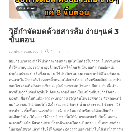
ข่าวสารเกษตร
วิธีกำจัดมดด้วยสารส้ม ง่ายๆแค่ 3
ขั้นตอน
admin
,
4 years ago
1 min
สมัยก่อนเวลาจะทำให้น้ำตกตะกอนหายขุ่นได้นั้นต้องใช้สารส้มในการแกว่ง
น้ำให้หายขุ่นถึงจะนำมาอุปโภคบริโภคได้โดยวันนี้จึงขอนำเสนออีกหนึ่ง
ประโยชน์ของสารส้มซึ่งสามารถใช้ประโยชน์ทางการเกษตรได้ดีโดยที่หลาย
คนคาดไม่ถึงสารส้มไล่มดเพลี้ยหนอนได้อย่างไร สารส้มหรืออะลัมคือสารประ
กอบไฮเดรตเต็ดโพแทสเซียมอะลูมิเนียมซัลเฟต(โพแทสเซียมอะลัม)ซึ่งเป็น
สารที่ไม่ถูกกันกับศัตรูพืชในดินและตามต้นและใบยังมีฤทธิ์ช่วยกำจัดและ
ป้องกันเชื้อราในดินที่มีผลกระทบต่อการเจริญเติบโตของพืชด้วย สิ่งที่ต้องเตรี
ยม 1.สารส้ม 1-2 ช้อนโต๊ะ 2.น้ำสะอาด 2 ลิตร 3.น้ำยาล้างจาน 1 ช้อนชา วิธี
การทำ 1. เริ่มขั้นตอนแรกด้วยการนำสารส้มมาตำหรือบดให้ละเอียดยิ่ง
ละเอียดยิ่งดีจะได้ละลายได้ง่าย 2. จากนั้นให้นำมาละลายเข้ากับน้ำคนจน
ละลายเป็นเนื้อเดียวตามด้วยน้ำยาล้างจานใส่ตามไปด้วย 3. ขั้นตอนสุดท้าย
ให้กรอกใส่ขวดแล้วนำไปใช้ได้เลยค่ะ อัตราส่วนและวิธีนำไปใช้:นำน้ำสารส้ม