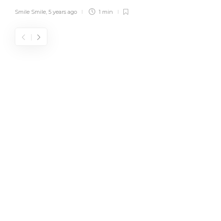
Smile Smile
,
5 years ago
1 min