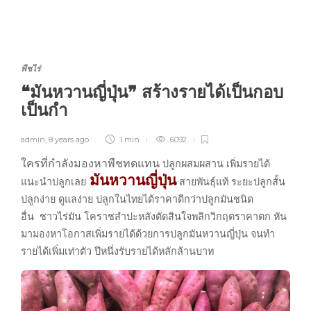
พืชไร่
❝มันหวานญี่ปุ่น❞ สร้างรายได้เป็นกอบ
เป็นกำ
admin
,
8 years ago
1 min
6092
ใครที่กำลังมองหาพืชทดแทน
ปลูกผสมผสาน เพิ่มรายได้
มันหวานญี่ปุ่น
แนะนำปลูกเลย
สายพันธุ์แท้ ระยะปลูกสั้น
ปลูกง่าย ดูแลง่าย ปลูกในไทยได้ราคาดีกว่าปลูกมันชนิด
อื่น ชาวไร่มัน โคราชสำปะหลังตัดสินใจพลิกวิกฤตราคาตก หัน
มามองหาโอกาสเพิ่มรายได้ด้วยการปลูกมันหวานญี่ปุ่น จนทำ
รายได้เพิ่มเท่าตัว ปีหนึ่งรับรายได้หลักล้านบาท