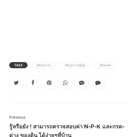
TAGS
#มันหวาน
#มันหวานญี่ปุ่น
#มันเทศ
Previous
รู้หรือยัง ! สามารถตรวจสอบค่า N-P-K และกรด-
ด่าง ของดิน ได้ง่ายๆที่บ้าน