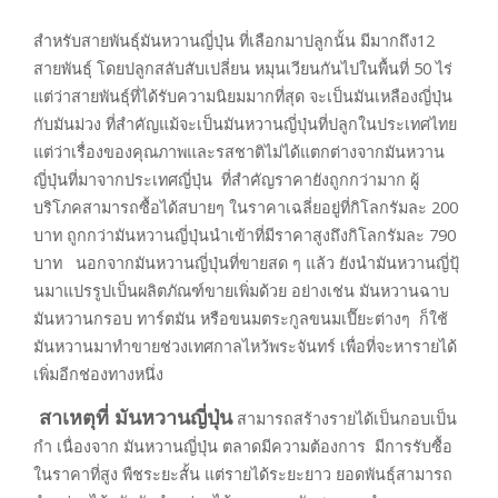
สำหรับสายพันธุ์มันหวานญี่ปุ่น ที่เลือกมาปลูกนั้น มีมากถึง12
สายพันธุ์ โดยปลูกสลับสับเปลี่ยน หมุนเวียนกันไปในพื้นที่ 50 ไร่
แต่ว่าสายพันธุ์ที่ได้รับความนิยมมากที่สุด จะเป็นมันเหลืองญี่ปุ่น
กับมันม่วง ที่สำคัญแม้จะเป็นมันหวานญี่ปุ่นที่ปลูกในประเทศไทย
แต่ว่าเรื่องของคุณภาพและรสชาติไม่ได้แตกต่างจากมันหวาน
ญี่ปุ่นที่มาจากประเทศญี่ปุ่น ที่สำคัญราคายังถูกกว่ามาก ผู้
บริโภคสามารถซื้อได้สบายๆ ในราคาเฉลี่ยอยู่ที่กิโลกรัมละ 200
บาท ถูกกว่ามันหวานญี่ปุ่นนำเข้าที่มีราคาสูงถึงกิโลกรัมละ 790
บาท นอกจากมันหวานญี่ปุ่นที่ขายสด ๆ แล้ว ยังนำมันหวานญี่ปุ้
นมาแปรรูปเป็นผลิตภัณฑ์ขายเพิ่มด้วย อย่างเช่น มันหวานฉาบ
มันหวานกรอบ ทาร์ตมัน หรือขนมตระกูลขนมเปี๊ยะต่างๆ ก็ใช้
มันหวานมาทำขายช่วงเทศกาลไหว้พระจันทร์ เพื่อที่จะหารายได้
เพิ่มอีกช่องทางหนึ่ง
สาเหตุที่ มันหวานญี่ปุ่น
สามารถสร้างรายได้เป็นกอบเป็น
กำ เนื่องจาก มันหวานญี่ปุ่น ตลาดมีความต้องการ มีการรับซื้อ
ในราคาที่สูง พืชระยะสั้น แต่รายได้ระยะยาว ยอดพันธุ์สามารถ