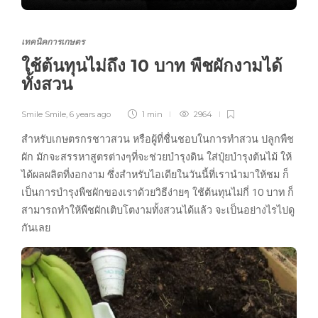
เทคนิคการเกษตร
ใช้ต้นทุนไม่ถึง 10 บาท พืชผักงามได้
ทั้งสวน
Smile Smile
,
6 years ago
1 min
2964
สำหรับเกษตรกรชาวสวน หรือผู้ที่ชื่นชอบในการทำสวน ปลูกพืช
ผัก มักจะสรรหาสูตรต่างๆที่จะช่วยบำรุงดิน ใส่ปุ๋ยบำรุงต้นไม้ ให้
ได้ผลผลิตที่งอกงาม ซึ่งสำหรับไอเดียในวันนี้ที่เรานำมาให้ชม ก็
เป็นการบำรุงพืชผักของเราด้วยวิธีง่ายๆ ใช้ต้นทุนไม่กี่ 10 บาท ก็
สามารถทำให้พืชผักเติบโตงามทั้งสวนได้แล้ว จะเป็นอย่างไรไปดู
กันเลย