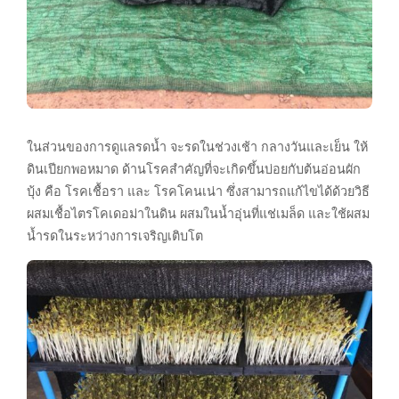
ในส่วนของการดูแลรดน้ำ จะรดในช่วงเช้า กลางวันและเย็น ให้
ดินเปียกพอหมาด ด้านโรคสำคัญที่จะเกิดขึ้นบ่อยกับต้นอ่อนผัก
บุ้ง คือ โรคเชื้อรา และ โรคโคนเน่า ซึ่งสามารถแก้ไขได้ด้วยวิธี
ผสมเชื้อไตรโคเดอม่าในดิน ผสมในน้ำอุ่นที่แช่เมล็ด และใช้ผสม
น้ำรดในระหว่างการเจริญเติบโต