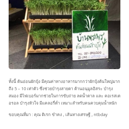
ทั้งนี้ ต้นอ่อนผักบุ้ง มีคุณค่าทางอาหารมากกว่าผักบุ้งต้นใหญ่มาก
ถึง 5 – 10 เท่าตัว ซึ่งช่วยบำรุงสายตา ต้านอนุมูลอิสระ บำรุง
สมอง มีไฟเบอร์มากช่วยในการขับถ่าย ลดน้ำตาล และ คอเรสเต
อรอล บำรุงหัวใจ มีแคลอรี่ต่ำ เหมาะสำหรับคนควบคุมน้ำหนัก
ขอบคุณที่มา : คุณ ดิเรก ขำคง , เส้นทางเศรษฐี , ntbday