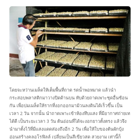
โดยจะหว่านเมล็ดให้เต็มพื้นที่ถาด รดน้ำพอหมาด แล้วนำ
กระสอบพลาสติกมาวางปิดด้านบน ทับด้วยถาดเพาะชุดอื่นซ้อน
กัน เพื่อบ่มเมล็ดให้รากที่งอกออกมาม้วนลงดินได้เร็วขึ้น เป็น
เวลา 2 วัน จากนั้น นำถาดเพาะเข้าห้องทึบแสง ที่มีอากาศถ่ายเท
ได้ดี เป็นระยะเวลา 3 วัน ต้นอ่อนที่ได้จะงอกยาวตั้งตรง แล้วจึง
นำมาตั้งไว้ที่มีแสงแดดส่องถึงอีก 2 วัน เพื่อให้ใบของต้นผักบุ้ง
อ่อนสร้างคลอโรฟิลล์ เปลี่ยนเป็นสีเขียวสด สวยงาม เท่านี้ก็