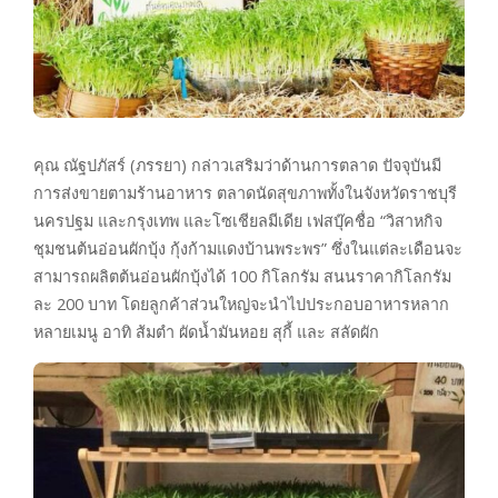
คุณ ณัฐปภัสร์ (ภรรยา) กล่าวเสริมว่าด้านการตลาด ปัจจุบันมี
การส่งขายตามร้านอาหาร ตลาดนัดสุขภาพทั้งในจังหวัดราชบุรี
นครปฐม และกรุงเทพ และโซเชียลมีเดีย เฟสบุ๊คชื่อ “วิสาหกิจ
ชุมชนต้นอ่อนผักบุ้ง กุ้งก้ามแดงบ้านพระพร” ซึ่งในแต่ละเดือนจะ
สามารถผลิตต้นอ่อนผักบุ้งได้ 100 กิโลกรัม สนนราคากิโลกรัม
ละ 200 บาท โดยลูกค้าส่วนใหญ่จะนำไปประกอบอาหารหลาก
หลายเมนู อาทิ ส้มตำ ผัดน้ำมันหอย สุกี้ และ สลัดผัก