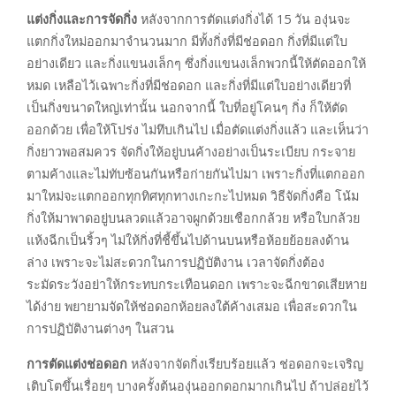
แต่งกิ่งและการจัดกิ่ง
หลังจากการตัดแต่งกิ่งได้ 15 วัน องุ่นจะ
แตกกิ่งใหม่ออกมาจำนวนมาก มีทั้งกิ่งที่มีช่อดอก กิ่งที่มีแต่ใบ
อย่างเดียว และกิ่งแขนงเล็กๆ ซึ่งกิ่งแขนงเล็กพวกนี้ให้ตัดออกให้
หมด เหลือไว้เฉพาะกิ่งที่มีช่อดอก และกิ่งที่มีแต่ใบอย่างเดียวที่
เป็นกิ่งขนาดใหญ่เท่านั้น นอกจากนี้ ใบที่อยู่โคนๆ กิ่ง ก็ให้ตัด
ออกด้วย เพื่อให้โปร่ง ไม่ทึบเกินไป เมื่อตัดแต่งกิ่งแล้ว และเห็นว่า
กิ่งยาวพอสมควร จัดกิ่งให้อยู่บนค้างอย่างเป็นระเบียบ กระจาย
ตามค้างและไม่ทับซ้อนกันหรือก่ายกันไปมา เพราะกิ่งที่แตกออก
มาใหม่จะแตกออกทุกทิศทุกทางเกะกะไปหมด วิธีจัดกิ่งคือ โน้ม
กิ่งให้มาพาดอยู่บนลวดแล้วอาจผูกด้วยเชือกกล้วย หรือใบกล้วย
แห้งฉีกเป็นริ้วๆ ไม่ให้กิ่งที่ชี้ขึ้นไปด้านบนหรือห้อยย้อยลงด้าน
ล่าง เพราะจะไม่สะดวกในการปฏิบัติงาน เวลาจัดกิ่งต้อง
ระมัดระวังอย่าให้กระทบกระเทือนดอก เพราะจะฉีกขาดเสียหาย
ได้ง่าย พยายามจัดให้ช่อดอกห้อยลงใต้ค้างเสมอ เพื่อสะดวกใน
การปฏิบัติงานต่างๆ ในสวน
การตัดแต่งช่อดอก
หลังจากจัดกิ่งเรียบร้อยแล้ว ช่อดอกจะเจริญ
เติบโตขึ้นเรื่อยๆ บางครั้งต้นองุ่นออกดอกมากเกินไป ถ้าปล่อยไว้