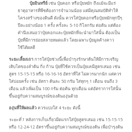
ปุ๋ยอินทรีย์
เช่น ปุ๋ยคอก หรือปุ๋ยหมัก ถึงแม้จะมีแร่
ธาตุอาหารที่พืชต้องการจำนวนน้อย แต่มีคุณสมบัติทำให้
โครงสร้างของดินดี ดังนั้น ควรใส่ปุ๋ยคอกหรือปุ๋ยหมักทุกปีๆ
ปีละอย่างน้อย 1 ครั้ง ครั้งละ 5-10 กิโลกรัม ต่อต้น แต่ต้อง
คำนึงเสมอว่าปุ๋ยคอกและปุ๋ยหมักที่จะนำมาใส่นั้น ต้องเป็น
ปุ๋ยที่มีการย่อยสลายหมดแล้ว โดยเฉพาะปุ๋ยมูลค้างคาว
ใช้ได้ผลดี
ระยะเลี้ยงเถา
การใส่ปุ๋ยช่วงนี้เพื่อบำรุงรักษาต้นให้มีการเจริญ
เติบโตของลำต้น กิ่ง ก้าน ปุ๋ยที่ใช้ควรเป็นปุ๋ยเคมีสูตรเสมอ เช่น
สูตร 15-15-15 หรือ 16-16-16 อัตราที่ใส่ ไม่ควรมากนัก แต่ควร
ใส่บ่อยครั้ง เช่น อัตรา ต้นละ 50 กรัม ใส่ทุกๆ 1 เดือน จนถึง 3
เดือน แล้วเพิ่มเป็น 100 กรัม ต่อต้น ทุกเดือน แต่อัตราการใส่นั้น
ขึ้นอยู่กับความสมบูรณ์ของต้นองุ่นด้วย
องุ่นที่ให้ผลแล้ว
ควรแบ่งใส่ 4 ระยะ ดังนี้
ระยะที่
1
หลังการเก็บเกี่ยวมีดแรกใส่ปุ๋ยสูตรเสมอ เช่น 15-15-15
หรือ 12-24-12 อัตราขึ้นอยู่กับความสมบูรณ์ของต้น เพื่อบำรุงต้น