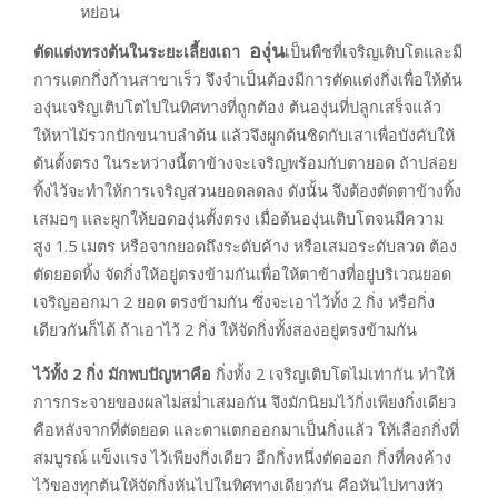
หย่อน
องุ่น
ตัดแต่งทรงต้นในระยะเลี้ยงเถา
เป็นพืชที่เจริญเติบโตและมี
การแตกกิ่งก้านสาขาเร็ว จึงจำเป็นต้องมีการตัดแต่งกิ่งเพื่อให้ต้น
องุ่นเจริญเติบโตไปในทิศทางที่ถูกต้อง ต้นองุ่นที่ปลูกเสร็จแล้ว
ให้หาไม้รวกปักขนาบลำต้น แล้วจึงผูกต้นชิดกับเสาเพื่อบังคับให้
ต้นตั้งตรง ในระหว่างนี้ตาข้างจะเจริญพร้อมกับตายอด ถ้าปล่อย
ทิ้งไว้จะทำให้การเจริญส่วนยอดลดลง ดังนั้น จึงต้องตัดตาข้างทิ้ง
เสมอๆ และผูกให้ยอดองุ่นตั้งตรง เมื่อต้นองุ่นเติบโตจนมีความ
สูง 1.5 เมตร หรือจากยอดถึงระดับค้าง หรือเสมอระดับลวด ต้อง
ตัดยอดทิ้ง จัดกิ่งให้อยู่ตรงข้ามกันเพื่อให้ตาข้างที่อยู่บริเวณยอด
เจริญออกมา 2 ยอด ตรงข้ามกัน ซึ่งจะเอาไว้ทั้ง 2 กิ่ง หรือกิ่ง
เดียวกันก็ได้ ถ้าเอาไว้ 2 กิ่ง ให้จัดกิ่งทั้งสองอยู่ตรงข้ามกัน
ไว้ทั้ง
2 กิ่ง มักพบปัญหาคือ
กิ่งทั้ง 2 เจริญเติบโตไม่เท่ากัน ทำให้
การกระจายของผลไม่สม่ำเสมอกัน จึงมักนิยมไว้กิ่งเพียงกิ่งเดียว
คือหลังจากที่ตัดยอด และตาแตกออกมาเป็นกิ่งแล้ว ให้เลือกกิ่งที่
สมบูรณ์ แข็งแรง ไว้เพียงกิ่งเดียว อีกกิ่งหนึ่งตัดออก กิ่งที่คงค้าง
ไว้ของทุกต้นให้จัดกิ่งหันไปในทิศทางเดียวกัน คือหันไปทางหัว