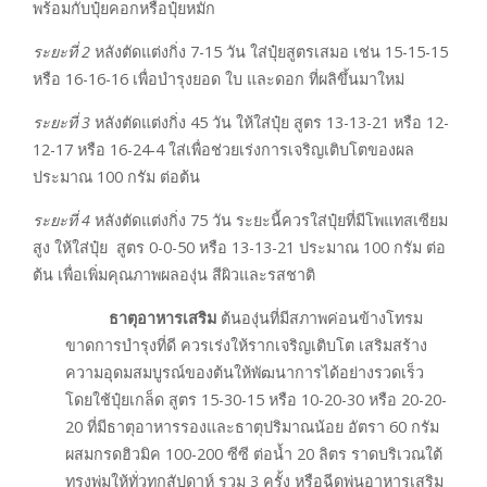
พร้อมกับปุ๋ยคอกหรือปุ๋ยหมัก
ระยะที่
2
หลังตัดแต่งกิ่ง 7-15 วัน ใส่ปุ๋ยสูตรเสมอ เช่น 15-15-15
หรือ 16-16-16 เพื่อบำรุงยอด ใบ และดอก ที่ผลิขึ้นมาใหม่
ระยะที่
3
หลังตัดแต่งกิ่ง 45 วัน ให้ใส่ปุ๋ย สูตร 13-13-21 หรือ 12-
12-17 หรือ 16-24-4 ใส่เพื่อช่วยเร่งการเจริญเติบโตของผล
ประมาณ 100 กรัม ต่อต้น
ระยะที่
4
หลังตัดแต่งกิ่ง 75 วัน ระยะนี้ควรใส่ปุ๋ยที่มีโพแทสเซียม
สูง ให้ใส่ปุ๋ย สูตร 0-0-50 หรือ 13-13-21 ประมาณ 100 กรัม ต่อ
ต้น เพื่อเพิ่มคุณภาพผลองุ่น สีผิวและรสชาติ
ธาตุอาหารเสริม
ต้นองุ่นที่มีสภาพค่อนข้างโทรม
ขาดการบำรุงที่ดี ควรเร่งให้รากเจริญเติบโต เสริมสร้าง
ความอุดมสมบูรณ์ของต้นให้พัฒนาการได้อย่างรวดเร็ว
โดยใช้ปุ๋ยเกล็ด สูตร 15-30-15 หรือ 10-20-30 หรือ 20-20-
20 ที่มีธาตุอาหารรองและธาตุปริมาณน้อย อัตรา 60 กรัม
ผสมกรดฮิวมิค 100-200 ซีซี ต่อน้ำ 20 ลิตร ราดบริเวณใต้
ทรงพุ่มให้ทั่วทุกสัปดาห์ รวม 3 ครั้ง หรือฉีดพ่นอาหารเสริม