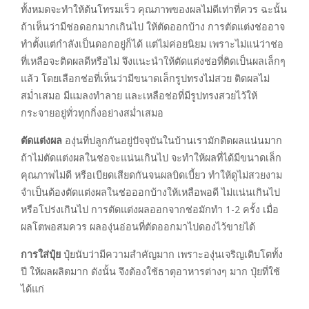
ทั้งหมดจะทำให้ต้นโทรมเร็ว คุณภาพของผลไม่ดีเท่าที่ควร ฉะนั้น
ถ้าเห็นว่ามีช่อดอกมากเกินไป ให้ตัดออกบ้าง การตัดแต่งช่ออาจ
ทำตั้งแต่กำลังเป็นดอกอยู่ก็ได้ แต่ไม่ค่อยนิยม เพราะไม่แน่ว่าช่อ
ที่เหลือจะติดผลดีหรือไม่ จึงแนะนำให้ตัดแต่งช่อที่ติดเป็นผลเล็กๆ
แล้ว โดยเลือกช่อที่เห็นว่ามีขนาดเล็กรูปทรงไม่สวย ติดผลไม่
สม่ำเสมอ มีแมลงทำลาย และเหลือช่อที่มีรูปทรงสวยไว้ให้
กระจายอยู่ทั่วทุกกิ่งอย่างสม่ำเสมอ
ตัดแต่งผล
องุ่นที่ปลูกกันอยู่ปัจจุบันในบ้านเรามักติดผลแน่นมาก
ถ้าไม่ตัดแต่งผลในช่อจะแน่นเกินไป จะทำให้ผลที่ได้มีขนาดเล็ก
คุณภาพไม่ดี หรือเบียดเสียดกันจนผลบิดเบี้ยว ทำให้ดูไม่สวยงาม
จำเป็นต้องตัดแต่งผลในช่อออกบ้างให้เหลือพอดี ไม่แน่นเกินไป
หรือโปร่งเกินไป การตัดแต่งผลออกจากช่อมักทำ 1-2 ครั้ง เมื่อ
ผลโตพอสมควร ผลองุ่นอ่อนที่ตัดออกมาไปดองไว้ขายได้
การใส่ปุ๋ย
ปุ๋ยนับว่ามีความสำคัญมาก เพราะองุ่นเจริญเติบโตทั้ง
ปี ให้ผลผลิตมาก ดังนั้น จึงต้องใช้ธาตุอาหารต่างๆ มาก ปุ๋ยที่ใช้
ได้แก่