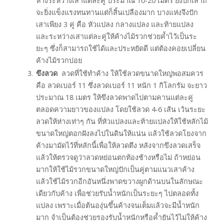
ห่างระหว่างเสาแต่ละคู่ ประมาณ 10-20 เมตร ยิ่งปักเสาถี่
จะยิ่งแข็งแรงทนทานแต่ก็สิ้นเปลืองมาก บางแห่งจึงปัก
เสาเพียง 3 คู่ คือ หัวแปลง กลางแปลง และท้ายแปลง
และระหว่างเสาแต่ละคู่ให้ค้างไม้รวกช่วยค้ำไว้เป็นระ
ยะๆ ซึ่งก็สามารถใช้ได้และประหยัดดี แต่ต้องคอยเปลี่ยน
ค้างไม้รวกบ่อย
ขึงลวด
ลวดที่ใช้ทำค้าง ให้ใช้ลวดขนาดใหญ่พอสมควร
คือ ลวดเบอร์ 11 ซึ่งลวดเบอร์ 11 หนัก 1 กิโลกรัม จะยาว
ประมาณ 18 เมตร ให้ขึงลวดพาดไปตามคานแต่ละคู่
ตลอดความยาวของแปลง โดยใช้ลวด 4-6 เส้น เว้นระยะ
ลวดให้ห่างเท่าๆ กัน ที่หัวแปลงและท้ายแปลงให้ใช้หลักไม้
ขนาดใหญ่ตอกฝังลงไปในดินให้แน่น แล้วใช้ลวดโยงจาก
ค้างมามัดไว้ที่หลักนี้เพื่อให้ลวดตึง หลังจากขึงลวดเสร็จ
แล้วให้ตรวจดูว่าลวดหย่อนตกท้องช้างหรือไม่ ถ้าหย่อน
มากให้ใช้ไม้รวกขนาดใหญ่ปักเป็นคู่ตามแนวเสาค้าง
แล้วใช้ไม้รวกอีกอันหนึ่งพาดขวางผูกด้านบนในลักษณะ
เดียวกับค้าง เพื่อช่วยรับน้ำหนักเป็นระยะๆ ไปตลอดทั้ง
แปลง เพราะเมื่อต้นองุ่นขึ้นค้างจนเต็มแล้วจะมีน้ำหนัก
มาก จำเป็นต้องช่วยรองรับน้ำหนักหรือค้ำยันไว้ไม่ให้ค้าง