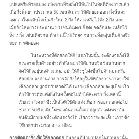
แปลงหรือท้ายแปลง หลังจากที่จัดกิ่งให้หันไปในทิศที่ต้องการแล้ว
เมื่อกิ่งนั้นยาวประมาณ 50 เซนติเมตร ให้ตัดยอดออก กิ่งนั้นจะ
แตกตาใหม่เติบโตเป็นกิ่งใหม่ 2 กิ่ง ให้คงเหลือไว้ทั้ง 2 กิ่ง และ
เมื่อกิ่งใหม่ยาวประมาณ 50 เซนติเมตร ก็ตัดยอดอีกและเหลือไว้
ทั้ง 2 กิ่ง เช่นเดียวกัน ทำเช่นนี้ไปเรื่อยๆ จนกระทั่งองุ่นเต็มค้างจึง
หยุดการตัดยอด
ในระหว่างที่ตัดยอดให้กิ่งแตกใหม่นั้น จะต้องจัดกิ่งให้
กระจายเต็มค้างอย่างทั่วถึง อย่าให้ทับกันหรือซ้อนกันมาก
จัดให้กิ่งอยู่บนค้างเสมอ อย่าให้กิ่งชูโด่งขึ้นไปด้านบนหรือ
ห้อยย้อยลงด้านล่าง การจัดกิ่งให้อยู่ในที่ที่ต้องการอาจจะใช้
เชือกกล้วยผูกมัดกับลวดก็ได้ เพราะเชือกกล้วยจะผุเปื่อยเร็ว
ทำให้การตัดแต่งกิ่งในครั้งต่อไปทำได้สะดวก กิ่งเหล่านี้
เรียกว่า “เคน” ซึ่งเป็นกิ่งที่ใช้ตัดแต่งเพื่อการออกดอกต่อไป
ช่วงการเจริญเติบโตของต้นองุ่นตั้งแต่ปลูกตัดแต่งทรงต้น
จนต้นมีอายุพอที่จะตัดแต่งกิ่งได้ เรียกว่า “ระยะเลี้ยงเถา” ซึ่ง
ใช้เวลาประมาณ 8-12 เดือน
การตัดแต่งกิ่งเพื่อให้ออกดอก
ต้นองุ่นที่นำมาปลูกในบ้านเรานั้น