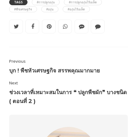
TAGS
#การปลูกองุ่น
#การปลูกองุ่นไร้เมล็ด
#พืชเศรษฐกิจ
#องุ่น
#องุ่นไร้เมล็ด
Previous
บุก ! พืชหัวเศรษฐกิจ สรรพคุณมากมาย
Next
ช่วงเวลาที่เหมาะสมในการ ❝ ปลูกพืชผัก❞ บางชนิด
( ตอนที่ 2 )