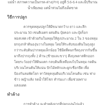
แม่น้ำ สภาพความเป็นกรด-ด่าง(PH) อยู่ที่ 5.6-6.4 และมีปริมาณ
น้ำเพียงพอ แต่น้ำท่วมไม่ถึงเด็ดขาด
วิธีการปลูก
ควรขุดหลุมปลูกให้มีขนาดกว้าง ยาว และลึก
ประมาณ 50 เซนติเมตร ผสมดิน ปุ๋ยคอก และปุ๋ยร็อก
ฟอสเฟต เข้าด้วยกันในหลุมให้สูงประมาณ 2 ใน 3 ของหลุม
ยกถุงกล้าต้นองุ่นวางในหลุม โดยให้ระดับของดินในถุงสูง
กว่าระดับดินปากหลุมเล็กน้อย ใช้มีดที่คมกรีดถุงจากก้นขึ้น
มาถึงปากถุงทั้ง 2 ด้าน (ซ้ายและขวา) ดึงถุงพลาสติกออก
โดยระวังอย่าให้ดินแตก กลบดินที่เหลือลงไปในหลุม กดดิน
บริเวณโคนต้นให้แน่น ปักไม้หลักและผูกเชือกยึด เพื่อ
ป้องกันลมพัดโยก หาวัสดุคลุมดินบริเวณโคนต้น เช่น ฟาง
ข้าว หญ้าแห้ง รดน้ำให้โชก ทำร่มเงา เพื่อช่วยพราง
แสงแดด
ทำค้าง
การทำค้าง จะทำหลังจากที่ปลูกองุ่นไปแล้ว