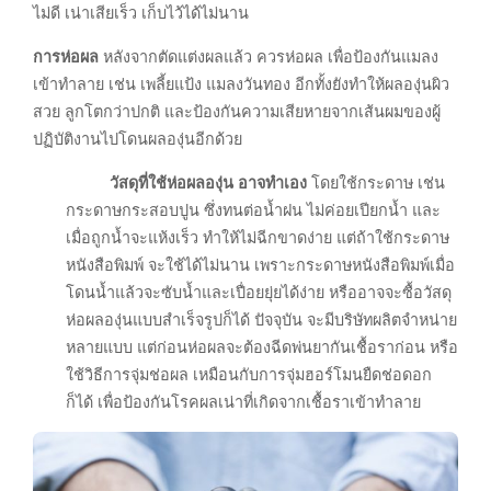
ไม่ดี เน่าเสียเร็ว เก็บไว้ได้ไม่นาน
การห่อผล
หลังจากตัดแต่งผลแล้ว ควรห่อผล เพื่อป้องกันแมลง
เข้าทำลาย เช่น เพลี้ยแป้ง แมลงวันทอง อีกทั้งยังทำให้ผลองุ่นผิว
สวย ลูกโตกว่าปกติ และป้องกันความเสียหายจากเส้นผมของผู้
ปฏิบัติงานไปโดนผลองุ่นอีกด้วย
วัสดุที่ใช้ห่อผลองุ่น อาจทำเอง
โดยใช้กระดาษ เช่น
กระดาษกระสอบปูน ซึ่งทนต่อน้ำฝน ไม่ค่อยเปียกน้ำ และ
เมื่อถูกน้ำจะแห้งเร็ว ทำให้ไม่ฉีกขาดง่าย แต่ถ้าใช้กระดาษ
หนังสือพิมพ์ จะใช้ได้ไม่นาน เพราะกระดาษหนังสือพิมพ์เมื่อ
โดนน้ำแล้วจะซับน้ำและเปื่อยยุ่ยได้ง่าย หรืออาจจะซื้อวัสดุ
ห่อผลองุ่นแบบสำเร็จรูปก็ได้ ปัจจุบัน จะมีบริษัทผลิตจำหน่าย
หลายแบบ แต่ก่อนห่อผลจะต้องฉีดพ่นยากันเชื้อราก่อน หรือ
ใช้วิธีการจุ่มช่อผล เหมือนกับการจุ่มฮอร์โมนยืดช่อดอก
ก็ได้ เพื่อป้องกันโรคผลเน่าที่เกิดจากเชื้อราเข้าทำลาย