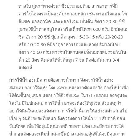
ทางใบ สูตร “ทางด่วน” ซึ่งประกอบด้วย สารอาหารที่มี
คาร์โบไฮเดรตเป็นองค์ประกอบหลัก เช่น ครอปไจแอน โพ
ลีแซค มอลตานิค และฟลอริเจน เป็นต้น อัตรา 20-30 ซีซี
(อาจใช้น้ำตาลกลูโคส) หรือเด็กซ์โตรส 600 กรัม ฮิวมิคแอ
ซิค อัตรา 20 ซีซี ปุ๋ยเกล็ด สูตร 15-30-15 หรือ 20-20-20
หรือ 10-20-30 ที่มีธาตุอาหารรองและธาตุปริมาณน้อย
อัตรา 40-60 กรัม สารจับใบส่วนผสมทั้งหมดผสมรวมกันใน
น้ำ 20 ลิตร ฉีดพ่นให้ทั่วต้นทุก 7 วัน ติดต่อกันนาน 3-4
สัปดาห์
การให้น้ำ
องุ่นมีความต้องการน้ำมาก จึงควรให้น้ำอย่าง
สม่ำเสมออย่าให้แห้ง โดยเฉพาะหลังจากตัดแต่งกิ่ง ต้องให้น้ำเพื่อ
ให้ดินชื้นอยู่เสมอ แต่อย่าให้ถึงกับแฉะ ในระยะแรกแปลงองุ่นจะ
โล่งไม่มีใบปกคลุม การให้น้ำ อาจจะต้องให้ทุกวัน สังเกตดูว่า
อย่าให้ดินในแปลงแห้งมาก การให้น้ำนี้ควรให้อย่างสม่ำเสมอไป
เรื่อยๆ จนถึงระยะที่ผลแก่ จึงควรงดการให้น้ำ 2-4 สัปดาห์ ก่อน
วันตัดผล เพื่อให้องุ่นมีคุณภาพดี รสหวานจัด และสีสวย การให้
น้ำก่อนตัดผลจะเพิ่มน้ำหนักขึ้นบ้าง แต่ผลองุ่นที่ได้จะมีคุณภาพ