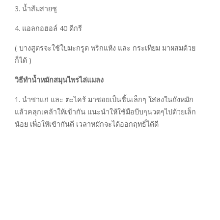
3. น้ำส้มสายชู
4. แอลกอฮอล์ 40 ดีกรี
( บางสูตรจะใช้ใบมะกรูด พริกแห้ง และ กระเทียม มาผสมด้วย
ก็ได้ )
วิธีทำน้ำหมักสมุนไพรไล่แมลง
1. นำข่าแก่ และ ตะไคร้ มาซอยเป็นชิ้นเล็กๆ ใส่ลงในถังหมัก
แล้วคลุกเคล้าให้เข้ากัน แนะนำให้ใช้มือบีบๆนวดๆไปด้วยเล็ก
น้อย เพื่อให้เข้ากันดี เวลาหมักจะได้ออกฤทธิ์ได้ดี