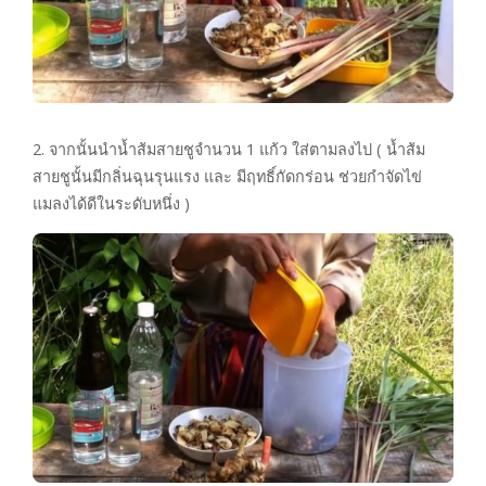
2. จากนั้นนำน้ำส้มสายชูจำนวน 1 แก้ว ใส่ตามลงไป ( น้ำส้ม
สายชูนั้นมีกลิ่นฉุนรุนแรง และ มีฤทธิ์กัดกร่อน ช่วยกำจัดไข่
แมลงได้ดีในระดับหนึ่ง )