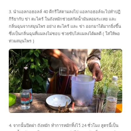
3. นำแอลกอฮอลล์ 40 ดีกรีใส่ตามลงไป แอลกอฮอล์จะไปทำปฎิ
กิริยากับ ข่า ตะไคร้ ในถังหมักช่วยสกัดน้ำมันหอมระเหย และ
กลิ่นฉุนจากสมุนไพร อย่าง ตะไคร้ และ ข่า ออกมาได้มากยิ่งขึ้น
ซึ่งเป็นกลิ่นฉุนที่แมลงไม่ชอบ ช่วยขับไล่แมลงได้ผลดี ( ใส่ให้พอ
ท่วมสมุนไพร )
4. จากนั้นปิดฝา ถังหมัก ทำการหมักทิ้งไว้ 24 ชั่วโมง สูตรนี้เป็น