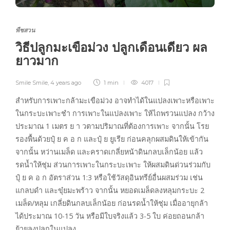
พืชสวน
วิธีปลูกมะเขือม่วง ปลูกเดือนเดียว ผล
ยาวมาก
Smile Smile
,
4 years ago
1 min
4017
สำหรับการเพาะกล้ามะเขือม่วง อาจทำได้ในแปลงเพาะหรือเพาะ
ในกระบะเพาะชำ การเพาะในแปลงเพาะ ให้ไถพรวนแปลง กว้าง
ประมาณ 1 เมตร ย า วตามปริมาณที่ต้องการเพาะ จากนั้น โรย
รองพื้นด้วยปุ๋ ย ค อ ก และปุ๋ ย ยูเรีย ก่อนคลุกผสมดินให้เข้ากัน
จากนั้น หว่านเมล็ด และคราดเกลี่ยหน้าดินกลบเล็กน้อย แล้ว
รดน้ำให้ชุ่ม ส่วนการเพาะในกระบะเพาะ ให้ผสมดินด่วนร่วมกับ
ปุ๋ ย ค อ ก อัตราส่วน 1:3 หรือใช้วัสดุอินทรีย์อื่นผสมร่วม เช่น
แกลบดำ และขุ๋ยมะพร้าว จากนั้น หยอดเมล็ดลงหลุมกระบะ 2
เมล็ด/หลุม เกลี่ยดินกลบเล็กน้อย ก่อนรดน้ำให้ชุ่ม เมื่ออายุกล้า
ได้ประมาณ 10-15 วัน หรือมีใบจริงแล้ว 3-5 ใบ ค่อยถอนกล้า
ย้ายลงปลูกในแปลง