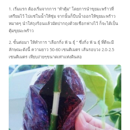
1. เริ่มแรก ต้องเริ่มจากการ “ทำตุ้ม” โดยการนำขุยมะพร้าวที่
เตรียมไว้ ไปแช่ในน้ำให้ชุ่ม จากนั้นก็บีบน้ำออกให้ขุยมะพร้าว
หมาดๆ นำใส่ถุงร้อนแล้วมัดปากถุงด้วยเชือกฟางไว้ ก็จะได้เป็น
ตุ้มขุยมะพร้าว
2. ขั้นต่อมา ให้ทำการ “เลือกกิ่ง พั น ธุ์ “ ซึ่งกิ่ง พั น ธุ์ ที่ดีจะมี
ลักษณะดังนี้ ความยาว 50-60 เซนติเมตร เส้นรอบวง 2.0-2.5
เซนติเมตร เทียบง่ายๆขนาดเท่าแท่งดินสอ