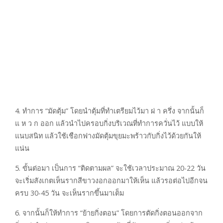
4. ทำการ “มัดตุ้ม” โดยนำตุ้มที่ทำเตรียมไว้มา ผ่ า ครึ่ง จากนั้นก็
แ ห ว ก ออก แล้วนำไปครอบกิ่งบริเวณที่ทำการควั่นไว้ แบบให้
แนบสนิท แล้วใช้เชือกฟางมัดตุ้มขุยมะพร้าวกับกิ่งไว้ด้วยกันให้
แน่น
5. ขั้นต่อมา เป็นการ “ติดตามผล” จะใช้เวลาประมาณ 20-22 วัน
จะเริ่มสังเกตเห็นรากสีขาวงอกออกมาให้เห็น แล้วรอต่อไปอีกจน
ครบ 30-45 วัน จะเห็นรากขึ้นมาเต็ม
6. จากนั้นก็ให้ทำการ “ย้ายกิ่งตอน” โดยการตัดกิ่งตอนออกจาก