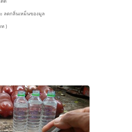
้ดี
 ลดกลิ่นเหม็นของมูล
าท )