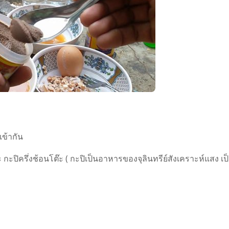
เข้ากัน
ะ กะปิครึ่งช้อนโต๊ะ ( กะปิเป็นอาหารของจุลินทรีย์สังเคราะห์แสง เป