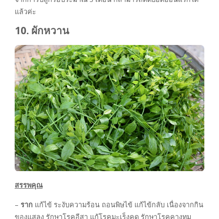
แล้วค่ะ
10. ผักหวาน
สรรพคุณ
–
ราก
แก้ไข้ ระงับความร้อน ถอนพิษไข้ แก้ไข้กลับ เนื่องจากกิน
ของแสลง รักษาโรคอีสา แก้โรคมะเร็งคุด รักษาโรคคางทูม