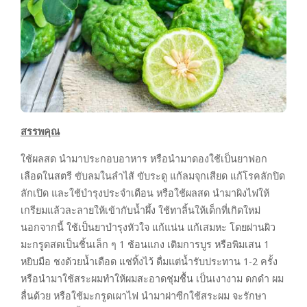
สรรพคุณ
ใช้ผลสด นำมาประกอบอาหาร หรือนำมาดองใช้เป็นยาฟอก
เลือดในสตรี ขับลมในลำไส้ ขับระดู แก้ลมจุกเสียด แก้โรคลักปิด
ลักเปิด และใช้บำรุงประจำเดือน หรือใช้ผลสด นำมาผิงไฟให้
เกรียมแล้วละลายให้เข้ากับน้ำผึ้ง ใช้ทาลิ้นให้เด็กที่เกิดใหม่
นอกจากนี้ ใช้เป็นยาบำรุงหัวใจ แก้แน่น แก้เสมหะ โดยฝานผิว
มะกรูดสดเป็นชิ้นเล็ก ๆ 1 ช้อนแกง เติมการบูร หรือพิมเสน 1
หยิบมือ ชงด้วยน้ำเดือด แช่ทิ้งไว้ ดื่มแต่น้ำรับประทาน 1-2 ครั้ง
หรือนำมาใช้สระผมทำให้ผมสะอาดชุ่มชื้น เป็นเงางาม ดกดำ ผม
ลื่นด้วย หรือใช้มะกรูดเผาไฟ นำมาผ่าซีกใช้สระผม จะรักษา