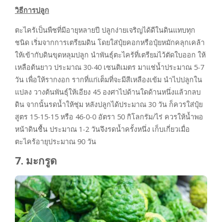
วิธีการปลูก
ตะไคร้เป็นพืชที่มีอายุหลายปี ปลูกง่ายเจริญได้ดีในดินแทบทุก
ชนิด เริ่มจากการเตรียมดิน โดยใส่ปุ๋ยคอกหรือปุ๋ยหมักคลุกเคล้า
ให้เข้ากับดินขุดหลุมปลูก นำพันธุ์ตะไคร้ที่เตรียมไว้ตัดใบออก ให้
เหลือต้นยาว ประมาณ 30-40 เซนติเมตร มาแช่น้ำประมาณ 5-7
วัน เพื่อให้รากงอก รากที่แก่เต็มที่จะมีสีเหลืองเข้ม นำไปปลูกใน
แปลง วางต้นพันธุ์ให้เอียง 45 องศาไปด้านใดด้านหนึ่งแล้วกลบ
ดิน จากนั้นรดน้ำให้ชุ่ม หลังปลูกได้ประมาณ 30 วัน ก็ควรใส่ปุ๋ย
สูตร 15-15-15 หรือ 46-0-0 อัตรา 50 กิโลกรัม/ไร่ ควรให้น้ำพอ
หน้าดินชื้น ประมาณ 1-2 วันจึงรดน้ำครั้งหนึ่ง เก็บเกี่ยวเมื่อ
ตะไคร้อายุประมาณ 90 วัน
7. มะกรูด