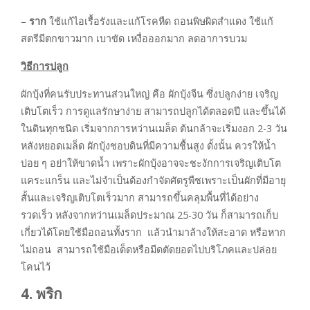
–
ราก
ใช้แก้ไอเรื้อรังและแก้โรคหืด ถอนพิษผิดสำแดง ใช้แก้
สตรีมีตกขาวมาก เบาขัด เหงื่อออกมาก ลดอาการบวม
วิธีการปลูก
ผักบุ้งที่คนรับประทานส่วนใหญ่ คือ ผักบุ้งจีน ซึ่งปลูกง่าย เจริญ
เติบโตเร็ว การดูแลรักษาง่าย สามารถปลูกได้ตลอดปี และขึ้นได้
ในดินทุกชนิด เริ่มจากการหว่านเมล็ด ต้นกล้าจะเริ่มงอก 2-3 วัน
หลังหยอดเมล็ด ผักบุ้งชอบดินที่มีความชื้นสูง ดั้งนั้น ควรให้น้ำ
บ่อย ๆ อย่าให้ขาดน้ำ เพราะผักบุ้งอาจจะชะงักการเจริญเติบโต
แคระแกร็น และไม่จำเป็นต้องกำจัดศัตรูพืชเพราะเป็นผักที่มีอายุ
สั้นและเจริญเติบโตเร็วมาก สามารถขึ้นคลุมพื้นที่ได้อย่าง
รวดเร็ว หลังจากหว่านเมล็ดประมาณ 25-30 วัน ก็สามารถเก็บ
เกี่ยวได้โดยใช้มือถอนทั้งราก แล้วนำมาล้างให้สะอาด หรือหาก
ไม่ถอน สามารถใช้มือเด็ดหรือมีดตัดยอดไปบริโภคและปล่อย
โคนไว้
4. พริก