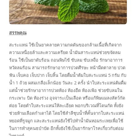
สรรพคุณ
สะระแหน่ ใช้เป็นยาคลายความกดดันของกล้ามเนื้อที่เกิดจาก
ความเหนื่อยล้าและความเครียด น้ำมันสาระแหน่ช่วยขจัดลม
ร้อน ใช้เป็นยาดับร้อน ถอนพิษไข้ ขับลม ขับเหงื่อ รักษาอาการ
หวัดลมร้อน สามารถรักษาอาการปวดศีรษะ หน้ามืดตาลาย ปวด
ฟัน เจ็บคอ เจ็บปาก เจ็บลิ้น โดยดื่มน้ำต้มใบสะระแหน่ 5 กรัม กับ
น้ำ 1 ถ้วย ผสมเกลือเล็กน้อย วันละ 2 ครั้ง นำใบสะระแหน่ต้มดื่ม
แต่น้ำช่วยรักษาอาการปวดท้อง ท้องอืด ท้องเฟ้อ ช่วยขับลมใน
กระเพาะ บิด ท้องร่วง อุจจาระเป็นเลือด หรือแก้พิษแมลงสัตว์กัด
ต่อย โดยตำใบสะระแหน่ให้ละเอียด พอกบริเวณที่โดนกัด ทั้งยัง
ช่วยห้ามเลือดกำเดาได้ โดยใช้สำลีชุบน้ำที่คั้นจากใบสะระแหน่
หยอดที่รูจมูก และสะระแหน่ยังใช้ไปทำน้ำมันหอมระเหยเพื่อใช้
ในการทำสุคนธบำบัด อีกทั้งยังใช้เป็นยารักษาโรคเกี่ยวกับต่อม
ไทรอยด์