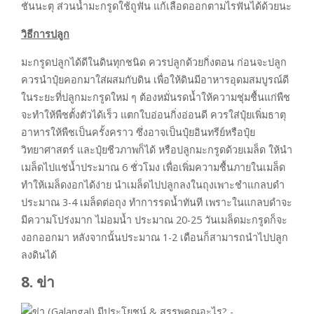
ชันนะตุ ส่วนน้ำมะกรูดใช้ถูฟัน แก้เลือดออกตามไรฟันได้ด้วยนะ
วิธีการปลูก
มะกรูดปลูกได้ดีในดินทุกชนิด ควรปลูกด้วยกิ่งตอน ก่อนจะปลูก
ควรนำปุ๋ยคอกมาใส่ผสมกับดิน เพื่อให้ดินมีอาหารอุดมสมบูรณ์ดี
ในระยะที่ปลูกมะกรูดใหม่ ๆ ต้องหมั่นรดน้ำให้ความชุ่มชื้นแก่พืช
จะทำให้พืชตั้งตัวได้เร็ว แตกใบอ่อนกิ่งอ่อนดี ควรใส่ปุ๋ยเพิ่มธาตุ
อาหารให้พืชเป็นครั้งคราว ซึ่งอาจเป็นปุ๋ยอินทรีย์หรือปุ๋ย
วิทยาศาสตร์ และปุ๋ยชีวภาพก็ได้ หรือปลูกมะกรูดด้วยเมล็ด ให้นำ
เมล็ดไปแช่น้ำประมาณ 6 ชั่วโมง เพื่อเพิ่มความชื้นภายในเมล็ด
ทำให้เมล็ดงอกได้ง่าย นำเมล็ดไปปลูกลงในถุงเพาะชำแกลบดำ
ประมาณ 3-4 เมล็ดต่อถุง ทำการรดน้ำทันที เพราะในแกลบดำจะ
มีความโปร่งมาก ไม่อมน้ำ ประมาณ 20-25 วันเมล็ดมะกรูดก็จะ
งอกออกมา หลังจากนั้นประมาณ 1-2 เดือนก็สามารถนำไปปลูก
ลงดินได้
8. ข่า