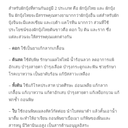
สำหรับผักบุ้งที่ทานกันอยู่มี 2 ประเภท คือ ผักบุ้งไทย และ ผักบุ้ง
จีน ผักบุ้งไทยจะมีสรรพคุณทางยามากกว่าผักบุ้งอื่น แต่สำหรับผัก
บุ้งจีนจะมีแคลเซียม และเบต้า-แคโรทีน มากกว่า ส่วนที่ใช้
ประโยชน์ของผักบุ้งไทยต้นขาวคือ ดอก ใบ ต้น และราก ซึ่ง
แต่ละส่วนจะให้สรรพคุณแตกต่างกัน
–
ดอก
ใช้เป็นยาแก้กลากเกลื้อน
–
ต้นสด
ใช้ดับพิษ รักษาแผลไฟไหม้ น้ำร้อนลวก ลดอาการแพ้
อักเสบ บำรุงสายตา บำรุงเลือด บำรุงกระดูกและฟัน ช่วยรักษา
โรคเบาหวาน เป็นยาดับร้อน แก้ปัสสาวะเหลือง
–
ทั้งต้น
ใช้แก้โรคประสาท ปวดศีรษะ อ่อนเพลีย แก้กลาก
เกลื้อน แก้เบาหวาน แก้ตาอักเสบ บำรุงสายตา แก้เหงือกบวม แก้
ฟกช้ำ ถอนพิษ
–
ใบ
ใช้ถอนพิษแมลงสัตว์กัดต่อย นำใบสดมาตำ แล้วคั้นเอาน้ำ
มาดื่ม จะทำให้อาเจียน ถอนพิษยาเบื่อเมา แก้พิษของฝิ่นและ
สารหนู มีวิตามินเอสูง เป็นสารต้านอนุมูลอิสระ