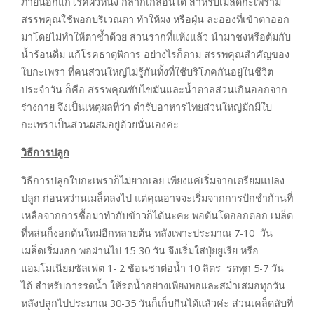
ภายนอกแก้โรคผิวหนัง กลากเกลื้อนได้ สำหรับเมล็ดกะเพรามี
สรรพคุณใช้พอกบริเวณตา ทำให้ผง หรือฝุ่น ละอองที่เข้าตาออก
มาโดยไม่ทำให้ตาช้ำด้วย ส่วนรากที่แห้งแล้ว นำมาชงหรือต้มกับ
น้ำร้อนดื่ม แก้โรคธาตุพิการ อย่างไรก็ตาม สรรพคุณสำคัญของ
ใบกะเพรา ที่คนส่วนใหญ่ไม่รู้กันทั้งที่ใช้บริโภคกันอยู่ในชีวิต
ประจำวัน ก็คือ สรรพคุณขับไขมันและน้ำตาลส่วนเกินออกจาก
ร่างกาย จึงเป็นเหตุผลที่ว่า ตำรับอาหารไทยส่วนใหญ่มักมีใบ
กะเพราเป็นส่วนผสมอยู่ด้วยนั่นเองค่ะ
วิธีการปลูก
วิธีการปลูกใบกะเพราก็ไม่ยากเลย เพียงแค่เริ่มจากเตรียมแปลง
ปลูก ก่อนหว่านเมล็ดลงไป แต่คุณอาจจะเริ่มจากการปักชำก้านที่
เหลือจากการซื้อมาทำกับข้าวก็ได้นะคะ พอต้นโตออกดอก เมล็ด
ที่หล่นก็งอกต้นใหม่อีกหลายต้น หลังเพาะประมาณ 7-10 วัน
เมล็ดเริ่มงอก พอผ่านไป 15-30 วัน จึงเริ่มใส่ปุ๋ยยูเรีย หรือ
แอมโมเนียมซัลเฟต 1- 2 ช้อนชาต่อน้ำ 10 ลิตร รดทุก 5-7 วัน
ได้ สำหรับการรดน้ำ ให้รดน้ำอย่างเพียงพอและสม่ำเสมอทุกวัน
หลังปลูกไปประมาณ 30-35 วันก็เก็บกินได้แล้วค่ะ ส่วนเคล็ดลับที่