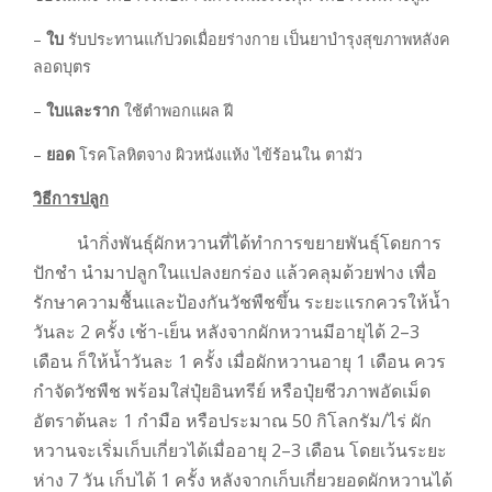
–
ใบ
รับประทานแก้ปวดเมื่อยร่างกาย เป็นยาบำรุงสุขภาพหลังค
ลอดบุตร
–
ใบและราก
ใช้ตำพอกแผล ฝี
–
ยอด
โรคโลหิตจาง ผิวหนังแห้ง ไข้ร้อนใน ตามัว
วิธีการปลูก
นำกิ่งพันธุ์ผักหวานที่ได้ทำการขยายพันธุ์โดยการ
ปักชำ นำมาปลูกในแปลงยกร่อง แล้วคลุมด้วยฟาง เพื่อ
รักษาความชื้นและป้องกันวัชพืชขึ้น ระยะแรกควรให้น้ำ
วันละ 2 ครั้ง เช้า-เย็น หลังจากผักหวานมีอายุได้ 2–3
เดือน ก็ให้น้ำวันละ 1 ครั้ง เมื่อผักหวานอายุ 1 เดือน ควร
กำจัดวัชพืช พร้อมใส่ปุ๋ยอินทรีย์ หรือปุ๋ยชีวภาพอัดเม็ด
อัตราต้นละ 1 กำมือ หรือประมาณ 50 กิโลกรัม/ไร่ ผัก
หวานจะเริ่มเก็บเกี่ยวได้เมื่ออายุ 2–3 เดือน โดยเว้นระยะ
ห่าง 7 วัน เก็บได้ 1 ครั้ง หลังจากเก็บเกี่ยวยอดผักหวานได้