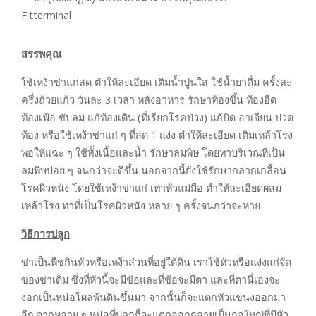
สรรพคุณ
ใช้เหง้าข่าแก่สด ตำให้ละเอียด เติมน้ำปูนใส ใช้น้ำยาดื่ม ครั้งละ
ครึ่งถ้วยแก้ว วันละ 3 เวลา หลังอาหาร รักษาท้องขึ้น ท้องอืด
ท้องเฟ้อ ขับลม แก้ท้องเดิน (ที่เรียกโรคป่วง) แก้บิด อาเจียน ปวด
ท้อง หรือใช้เหง้าข่าแก่ ๆ ที่สด 1 แง่ง ตำให้ละเอียด เติมเหล้าโรง
พอให้แฉะ ๆ ใช้ทั้งเนื้อและน้ำ รักษาลมพิษ โดยทาบริเวณที่เป็น
ลมพิษบ่อย ๆ จนกว่าจะดีขึ้น นอกจากนี้ยังใช้รักษากลากเกลื้อน
โรคผิวหนัง โดยใช้เหง้าข่าแก่ เท่าหัวแม่มือ ตำให้ละเอียดผสม
เหล้าโรง ทาที่เป็นโรคผิวหนัง หลาย ๆ ครั้งจนกว่าจะหาย
วิธีการปลูก
ข่าเป็นพืชกินหัวหรือเหง้าส่วนที่อยู่ใต้ดิน เราใช้หัวหรือแง่งแก่จัด
ของข่าเดิม ซึ่งที่หัวนี้จะมีข้อและที่ข้อจะมีตา และที่ตานี่เองจะ
งอกเป็นหน่อโผล่พ้นดินขึ้นมา จากนั้นก็จะแตกหัวแขนงออกมา
อีก จากหลาย ๆ หน่อที่ปลูกก็จะแตกออกกลายเป็นกอใหญ่ที่มีหัว