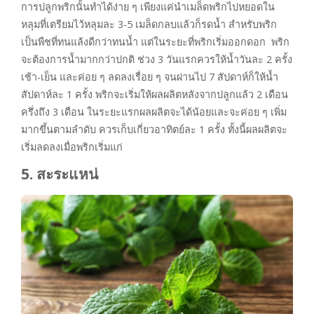
การปลูกพริกนั้นทำได้ง่าย ๆ เพียงแค่นำเมล็ดพริกไปหยอดใน
หลุมที่เตรียมไว้หลุมละ 3-5 เมล็ดกลบแล้วก็รดน้ำ สำหรับพริก
เป็นพืชที่ทนแล้งดีกว่าทนน้ำ แต่ในระยะที่พริกเริ่มออกดอก พริก
จะต้องการน้ำมากกว่าปกติ ช่วง 3 วันแรกควรให้น้ำวันละ 2 ครั้ง
เช้า-เย็น และค่อย ๆ ลดลงเรื่อย ๆ จนผ่านไป 7 สัปดาห์ก็ให้น้ำ
สัปดาห์ละ 1 ครั้ง พริกจะเริ่มให้ผลผลิตหลังจากปลูกแล้ว 2 เดือน
ครึ่งถึง 3 เดือน ในระยะแรกผลผลิตจะได้น้อยและจะค่อย ๆ เพิ่ม
มากขึ้นตามลำดับ ควรเก็บเกี่ยวอาทิตย์ละ 1 ครั้ง ทั้งนี้ผลผลิตจะ
เริ่มลดลงเมื่อพริกเริ่มแก่
5. สะระแหน่