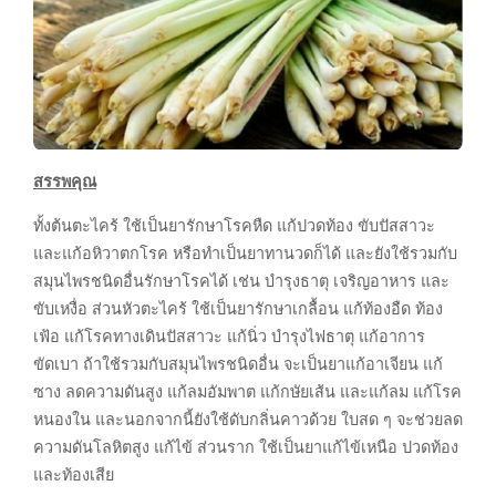
สรรพคุณ
ทั้งต้นตะไคร้ ใช้เป็นยารักษาโรคหืด แก้ปวดท้อง ขับปัสสาวะ
และแก้อหิวาตกโรค หรือทำเป็นยาทานวดก็ได้ และยังใช้รวมกับ
สมุนไพรชนิดอื่นรักษาโรคได้ เช่น บำรุงธาตุ เจริญอาหาร และ
ขับเหงื่อ ส่วนหัวตะไคร้ ใช้เป็นยารักษาเกลื้อน แก้ท้องอืด ท้อง
เฟ้อ แก้โรคทางเดินปัสสาวะ แก้นิ่ว บำรุงไฟธาตุ แก้อาการ
ขัดเบา ถ้าใช้รวมกับสมุนไพรชนิดอื่น จะเป็นยาแก้อาเจียน แก้
ซาง ลดความดันสูง แก้ลมอัมพาต แก้กษัยเส้น และแก้ลม แก้โรค
หนองใน และนอกจากนี้ยังใช้ดับกลิ่นคาวด้วย ใบสด ๆ จะช่วยลด
ความดันโลหิตสูง แก้ไข้ ส่วนราก ใช้เป็นยาแก้ไข้เหนือ ปวดท้อง
และท้องเสีย