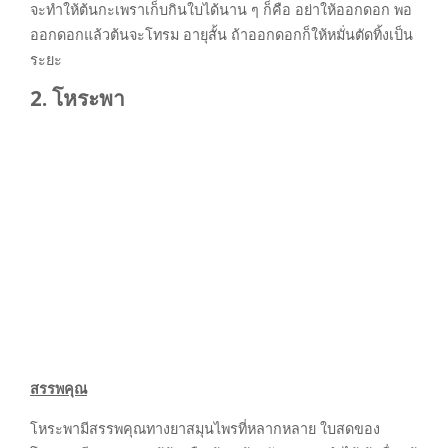
จะทำให้ต้นกะเพราเก็บกินใบได้นาน ๆ ก็คือ อย่าให้ออกดอก พอ
ออกดอกแล้วต้นจะโทรม อายุสั้น ถ้าออกดอกก็ให้หมั่นตัดทิ้งเป็น
ระยะ
2. โหระพา
สรรพคุณ
โหระพามีสรรพคุณทางยาสมุนไพรที่หลากหลาย ใบสดของ