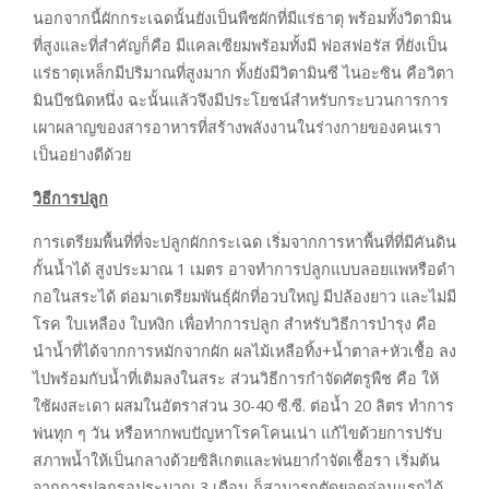
นอกจากนี้ผักกระเฉดนั้นยังเป็นพืชผักที่มีแร่ธาตุ พร้อมทั้งวิตามิน
ที่สูงและที่สำคัญก็คือ มีแคลเซียมพร้อมทั้งมี ฟอสฟอรัส ที่ยังเป็น
แร่ธาตุเหล็กมีปริมาณที่สูงมาก ทั้งยังมีวิตามินซี ไนอะซิน คือวิตา
มินบีชนิดหนึ่ง ฉะนั้นแล้วจึงมีประโยชน์สำหรับกระบวนการการ
เผาผลาญของสารอาหารที่สร้างพลังงานในร่างกายของคนเรา
เป็นอย่างดีด้วย
วิธีการปลูก
การเตรียมพื้นที่ที่จะปลูกผักกระเฉด เริ่มจากการหาพื้นที่ที่มีคันดิน
กั้นน้ำได้ สูงประมาณ 1 เมตร อาจทำการปลูกแบบลอยแพหรือดำ
กอในสระได้ ต่อมาเตรียมพันธุ์ผักที่อวบใหญ่ มีปล้องยาว และไม่มี
โรค ใบเหลือง ใบหงิก เพื่อทำการปลูก สำหรับวิธีการบำรุง คือ
นำน้ำที่ได้จากการหมักจากผัก ผลไม้เหลือทิ้ง+น้ำตาล+หัวเชื้อ ลง
ไปพร้อมกับน้ำที่เติมลงในสระ ส่วนวิธีการกำจัดศัตรูพืช คือ ให้
ใช้ผงสะเดา ผสมในอัตราส่วน 30-40 ซี.ซี. ต่อน้ำ 20 ลิตร ทำการ
พ่นทุก ๆ วัน หรือหากพบปัญหาโรคโคนเน่า แก้ไขด้วยการปรับ
สภาพน้ำให้เป็นกลางด้วยซิลิเกตและพ่นยากำจัดเชื้อรา เริ่มต้น
จากการปลูกรอประมาณ 3 เดือน ก็สามารถตัดยอดอ่อนแรกได้