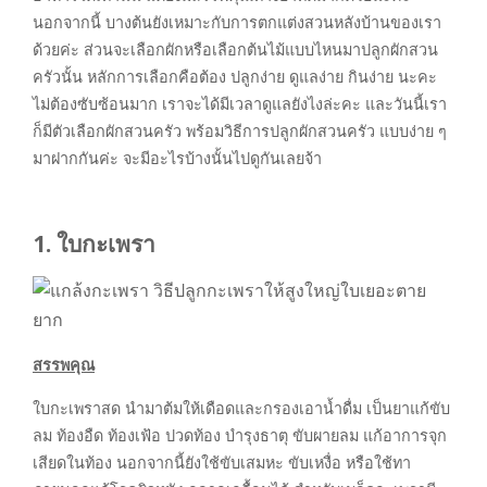
นอกจากนี้ บางต้นยังเหมาะกับการตกแต่งสวนหลังบ้านของเรา
ด้วยค่ะ ส่วนจะเลือกผักหรือเลือกต้นไม้แบบไหนมาปลูกผักสวน
ครัวนั้น หลักการเลือกคือต้อง ปลูกง่าย ดูแลง่าย กินง่าย นะคะ
ไม่ต้องซับซ้อนมาก เราจะได้มีเวลาดูแลยังไงล่ะคะ และวันนี้เรา
ก็มีตัวเลือกผักสวนครัว พร้อมวิธีการปลูกผักสวนครัว
แบบง่าย ๆ
มาฝากกันค่ะ จะมีอะไรบ้างนั้นไปดูกันเลยจ้า
1. ใบกะเพรา
สรรพคุณ
ใบกะเพราสด นำมาต้มให้เดือดและกรองเอาน้ำดื่ม เป็นยาแก้ขับ
ลม ท้องอืด ท้องเฟ้อ ปวดท้อง บำรุงธาตุ ขับผายลม แก้อาการจุก
เสียดในท้อง นอกจากนี้ยังใช้ขับเสมหะ ขับเหงื่อ หรือใช้ทา