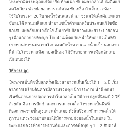
โหระพามีสรรพคุณแก้ท้องอืด ท้องเฟ้อ ขับลมจากลำไส้ ต้มดื่มแก้
ลมวิงเวียน ช่วยย่อยอาหาร แก้หวัด ขับเหงื่อ ถ้าเด็กปวดท้อง
ใช้ใบโหระพา 20 ใบ ชงน้ำร้อนและนำมาชงนมให้เด็กดื่มแทนยา
ขับลมได้ ส่วนเมล็ดแก่ นำมาแช่น้ำตำพอกหรือประคบแก้ไขข้อ
อักเสบ แผลอักเสบ หรือใช้เป็นยาขับปัสสาวะและยาระบายอ่อน
ๆ เพื่อแก้อาการท้องผูก โดยนำเมล็ดแก่แช่น้ำให้พองตัวเต็มที่รับ
ประทานกับขนมหวานโดยผสมกับน้ำหวานและน้ำแข็ง นอกจาก
นี้นำใบโหระพาแห้งมาบดเป็นผง ใช้รักษาอาการเหงือกอักเสบ
เป็นหนองได้
วิธีการปลูก
โหระพาเป็นพืชที่ปลูกครั้งเดียวสามารถเก็บเกี่ยวได้ 1 – 2 ปี เริ่ม
จากการเตรียมดินควรมีความร่วนซุย มีการระบายน้ำดี ต่อมา
เริ่มขั้นตอนการปลูกควรทำในเวลาเย็น วิธีการปลูกที่นิยมมี 2 วิธี
ด้วยกัน คือ การปักชำและการเพาะเมล็ด โหระพาเป็นพืชที่
ต้องการความชื้นสูงและสม่ำเสมอ ดังนั้นจึงควรมีการรดน้ำให้
ทุกวัน แต่ระวังอย่าปล่อยให้มีการท่วมขังของน้ำในแปลง ใน
ระยะแรกควรทำการพรวนดินและกำจัดพืชทุก ๆ 1 – 2 สัปดาห์