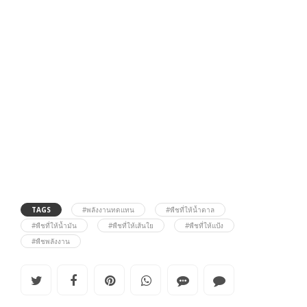
TAGS
#พลังงานทดแทน
#พืชที่ให้น้ำตาล
#พืชที่ให้น้ำมัน
#พืชที่ให้เส้นใย
#พืชที่ให้แป้ง
#พืชพลังงาน