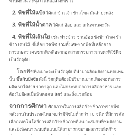
ทานตะวัน ละหุ่ง ถั่วเหลือง มะพร้าว
2. พืชที่ให้แป้ง
ได้แก่ ข้าวเจ้า ข้าวโพด มันสำปะหลัง
3. พืชที่ให้น้ำตาล
ได้แก่ อ้อย และ
แก่นทานตะวัน
4. พืชที่ให้เส้นใย
เช่น ฟางข้าว ชานอ้อย ซังข้าวโพด รำ
ข้าว เศษไม้ ขี้เลื่อย วัชพืช รวมทั้ง
เศษซากพืชที่เหลือจาก
การเกษตร เศษซากที่เหลือจากอุตสาหกรรมการเกษตรที่ใช้พืช
เป็นวัตถุดิบ
โดยพืช
ที่เหมาะจะเป็นวัตถุดิบที่นำมาผลิตพลังงานทดแทน
นั้น
ขึ้นกับปัจจัย
ดังนี้ วัตถุดิบต้องมีปริมาณมากเพียงพอต่อการ
ผลิต หาได้ง่าย ราคาถูก และไม่กระทบต่อการผลิตอาหาร และ
ต้องไม่มีผลเป็นพิษต่อคน สัตว์ และสิ่งแวดล้อม
จากการศึกษา
ศักยภาพในการผลิตก๊าซชีวภาพจากพืช
พลังงานในประเทศไทย พบว่ามีพืชไม่ต่ำกว่า 10 ชนิด ที่มีการคัด
เลือกเทคโนโลยีการผลิตก๊าซชีวภาพที่เหมาะสมกับพืชพลังงาน
และยังพัฒนาระบบต้นแบบให้สามารถขยายผลการผลิตก๊าซ