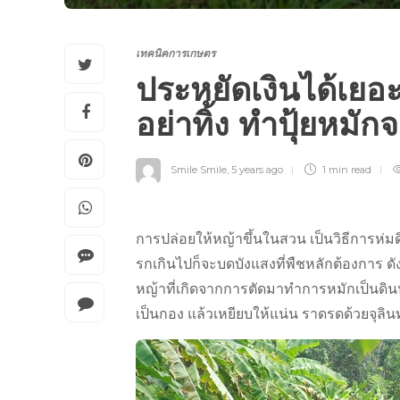
เทคนิคการเกษตร
ประหยัดเงินได้เยอ
อย่าทิ้ง ทำปุ้ยหม
Smile Smile
,
5 years ago
1 min
read
การปล่อยให้หญ้าขึ้นในสวน​ เป็นวิธีการห่มดิน
รกเกินไป​ก็จะบดบังแสงที่พืชหลักต้องการ​ ดัง
หญ้าที่เกิดจากการตัดมาทำการหมักเป็นดินปล
เป็นกอง​ แล้วเหยียบ​ให้แน่น​ ราดรดด้วยจุลินทร