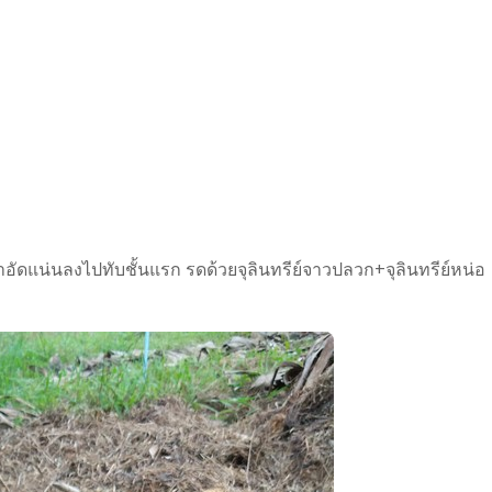
้หญ้าอัดแน่นลงไปทับชั้นแรก​ รดด้วยจุลินทรีย์จาวปลวก+จุลินทรีย์​หน่อ