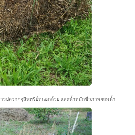
ทรีย์จาวปลวก+จุลินทรีย์​หน่อกล้วย และน้ำหมักชีวภาพ​ผสมน้ำ