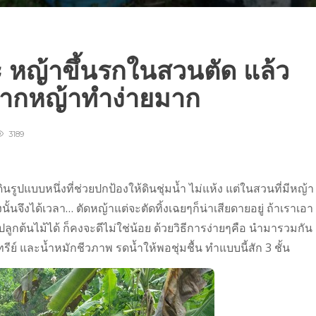
ะ หญ้าขึ้นรกในสวนตัด แล้ว
ักจากหญ้าทำง่ายมาก
3189
รูปแบบหนึ่ง​ที่ช่วยปกป้องให้ดินชุ่มน้ำ ไม่แห้ง​ แต่ในสวนที่มีหญ้า
นั้นจึงได้เวลา… ตัดหญ้าแต่จะตัดทิ้งเฉยๆก็น่าเสียดายอยู่ ถ้าเราเอา
ูกต้นไม้ได้​ ก็คงจะดีไม่ใช่น้อย ด้วยวิธีการง่ายๆคือ นำมารวมกัน
ีย์​ และน้ำหมักชีวภาพ​ รดน้ำให้พอชุ่มชื้น ทำแบบนี้สัก​ ​3 ชั้น​