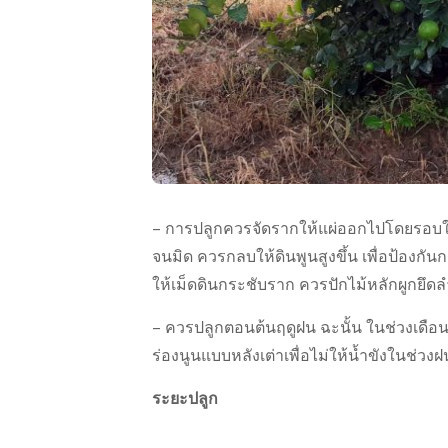
– การปลูกควรจัดรากให้แผ่ออกไปโดยรอบในล
จนมิด ควรกลบให้ดินพูนสูงขึ้น เพื่อป้องก
ให้เม็ดดินกระชับราก ควรปักไม้หลักผูกยึด
– ควรปลูกตอนต้นฤดูฝน ฉะนั้น ในช่วงเดือนกุ
ร่องนูนแบบหลังเต่าเพื่อไม่ให้น้ำขังในช่
ระยะปลูก