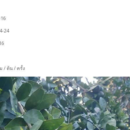
-16
24-24
16
/ ต้น / ครั้ง