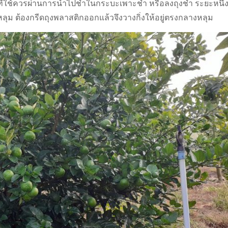
นธุ์ที่ใช้ควรผ่านการนำไปชำในกระบะเพาะชำ หรือลงถุงชำ ระยะหนึ่
ลุม ต้องกรีดถุงพลาสติกออกแล้วจึงวางกิ่งให้อยู่ตรงกลางหลุม