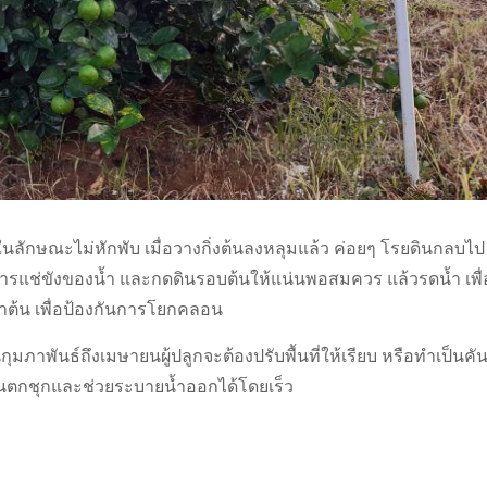
ักษณะไม่หักพับ เมื่อวางกิ่งต้นลงหลุมแล้ว ค่อยๆ โรยดินกลบไป
ันการแช่ขังของน้ำ และกดดินรอบต้นให้แน่นพอสมควร แล้วรดน้ำ เพื่
ลำต้น เพื่อป้องกันการโยกคลอน
มภาพันธ์ถึงเมษายนผู้ปลูกจะต้องปรับพื้นที่ให้เรียบ หรือทำเป็นคั
วงฝนตกชุกและช่วยระบายน้ำออกได้โดยเร็ว