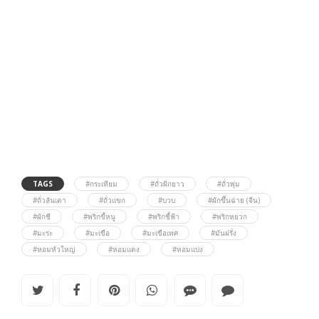
TAGS
#กระเทียม
#ถั่วฝักยาว
#ถั่วพุ่ม
#ถั่วลันเตา
#ถั่วแขก
#บวบ
#ผักขึ้นฉ่าย (จีน)
#ผักชี
#พริกขี้หนู
#พริกชี้ฟ้า
#พริกหยวก
#มะระ
#มะเขือ
#มะเขือเทศ
#มันฝรั่ง
#หอมหัวใหญ่
#หอมแดง
#หอมแบ่ง