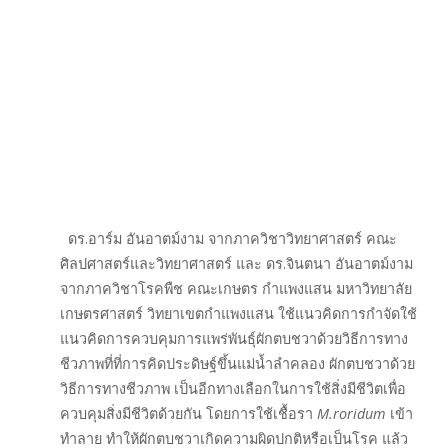
ดร.อาร์ม อันอาตม์งาม จากภาควิชาวิทยาศาสตร์ คณะ
ศิลปศาสตร์และวิทยาศาสตร์ และ ดร.จินตนา อันอาตม์งาม
จากภาควิชาโรคพืช คณะเกษตร กำแพงแสน มหาวิทยาลัย
เกษตรศาสตร์ วิทยาเขตกำแพงแสน ใช้แนวคิดการกำจัดใช้
แนวคิดการควบคุมการแพร่พันธุ์ผักตบชวาด้วยวิธีการทาง
ชีวภาพที่ที่การคิดประดิษฐ์ขึ้นแม่น้ำลำคลอง ผักตบชวาด้วย
วิธีการทางชีวภาพ เป็นอีกทางเลือกในการใช้สิ่งมีชีวิตเพื่อ
ควบคุมสิ่งมีชีวิตด้วยกัน โดยการใช้เชื้อรา
M.roridum
เข้า
ทำลาย ทำให้ผักตบชวาเกิดความผิดปกติหรือเป็นโรค แล้ว