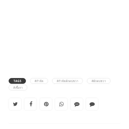
TAGS
#กำจัด
#กำจัดผักตบชวา
#ผักตบชวา
#เชื้อรา