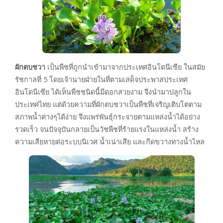
ผักตบชวา
เป็นพืชที่ถูกนำเข้ามาจากประเทศอินโดนีเซีย ในสมัย
รัชกาลที่ 5 โดยเจ้านายฝ่ายในที่ตามเสด็จประพาสประเทศ
อินโดนีเซีย ได้เห็นพืชชนิดนี้มีดอกสวยงาม จึงนำมาปลูกใน
ประเทศไทย แต่ด้วยความที่ผักตบชวาเป็นพืชที่เจริญเติบโตตาม
สภาพน้ำต่างๆได้ง่าย จึงแพร่พันธุ์กระจายตามแหล่งน้ำได้อย่าง
รวดเร็ว จนปัจจุบันกลายเป็นวัชพืชที่ร้ายแรงในแหล่งน้ำ สร้าง
ความเสียหายต่อระบบนิเวศ น้ำเน่าเสีย และกีดขวางทางน้ำไหล