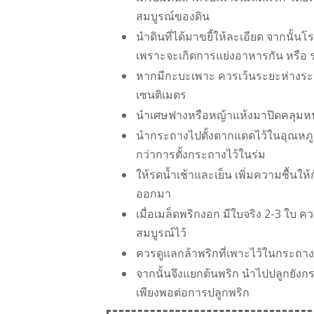
สมบูรณ์ของดิน
นำดินที่ได้มาขยี้ให้ละเอียด จากนั้น
เพราะจะเกิดการแย่งอาหารกัน หรือ 
หากมีกะบะเพาะ ควรเว้นระยะห่างระ
เซนติเมตร
นำเศษฟางหรือหญ้าแห้งมาปิดคลุมหน้า
นำกระถางไปตั้งตากแดดไว้ในอุณหภูมิท
กว่าการตั้งกระถางไว้ในร่ม
ให้รดน้ำเช้าและเย็น เพิ่มความชื้นใ
ออกมา
เมื่อเมล็ดพริกงอก มีใบจริง 2-3 ใบ คว
สมบูรณ์ไว้
ควรดูแลกล้าพริกที่เพาะไว้ในกระถา
จากนั้นจึงแยกต้นพริก นำไปปลูกยัง
เพียงพอต่อการปลูกพริก