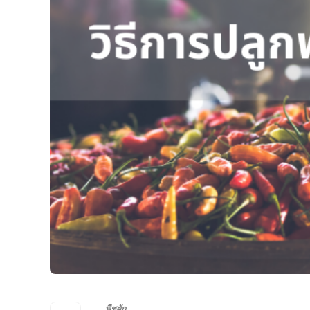
พืชผัก