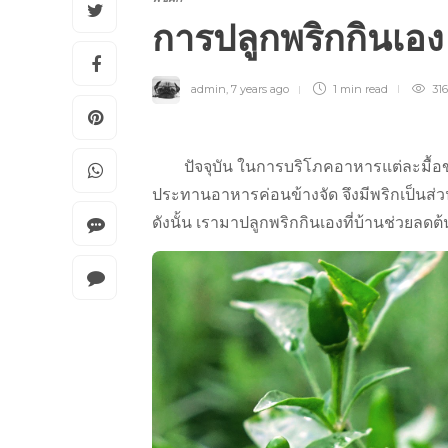
การปลูกพริกกินเอ
admin
,
7 years ago
1 min
read
316
ปัจจุบัน ในการบริโภคอาหารแต่ละมื้อข
ประทานอาหารค่อนข้างจัด จึงมีพริกเป็นส
ดังนั้น เรามาปลูกพริกกินเองที่บ้านช่วยลด