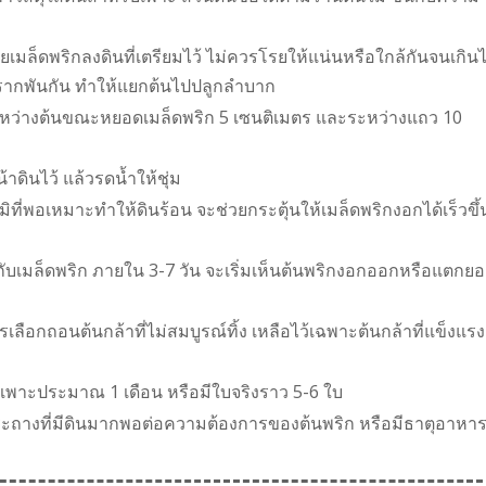
โรยเมล็ดพริกลงดินที่เตรียมไว้ ไม่ควรโรยให้แน่นหรือใกล้กันจนเกิน
รากพันกัน ทำให้แยกต้นไปปลูกลำบาก
หว่างต้นขณะหยอดเมล็ดพริก 5 เซนติเมตร และระหว่างแถว 10
ดินไว้ แล้วรดน้ำให้ชุ่ม
ี่พอเหมาะทำให้ดินร้อน จะช่วยกระตุ้นให้เมล็ดพริกงอกได้เร็วขึ้
ห้กับเมล็ดพริก ภายใน 3-7 วัน จะเริ่มเห็นต้นพริกงอกออกหรือแตกย
รเลือกถอนต้นกล้าที่ไม่สมบูรณ์ทิ้ง เหลือไว้เฉพาะต้นกล้าที่แข็งแรง
งเพาะประมาณ 1 เดือน หรือมีใบจริงราว 5-6 ใบ
กระถางที่มีดินมากพอต่อความต้องการของต้นพริก หรือมีธาตุอาหา