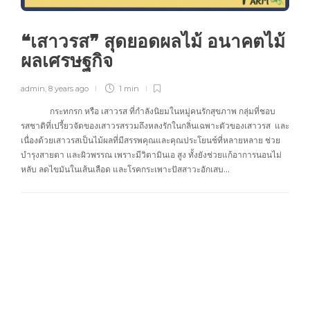
❝เสาวรส❞ สุดยอดผลไม้ อนาคตไม้
ผลเศรษฐกิจ
admin
,
8 years ago
1 min
กระทกรก หรือ เสาวรส ที่กำลังนิยมในหมู่คนรักสุขภาพ กลุ่มที่ชอบ
รสชาติที่เปรี้ยวจัดของเสาวรสรวมถึงหลงรักในกลิ่นเฉพาะตัวของเสาวรส และ
เนื่องด้วยเสาวรสเป็นไม้ผลที่มีสรรพคุณและคุณประโยนช์ที่หลายหลาย ช่วย
บำรุงสายตา และผิวพรรณ เพราะมีวิตามินเอ สูง ทั้งยังช่วยแก้อาการนอนไม่
หลับ ลดไขมันในเส้นเลือด และโรคกระเพาะปัสสาวะอักเสบ…