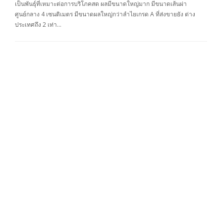
เป็นพันธุ์ที่เหมาะต่อการบริโภคสด ผลมีขนาดใหญ่มาก มีขนาดเส้นผ่า
ศูนย์กลาง 4 เซนติเมตร มีขนาดผลใหญ่กว่าลำไยเกรด A ที่ส่งขายยัง ต่าง
ประเทศถึง 2 เท่า…