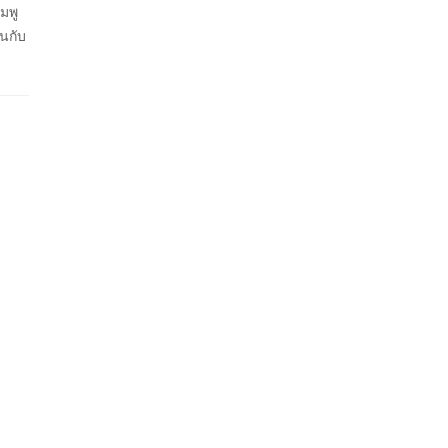
มพู
อนกับ