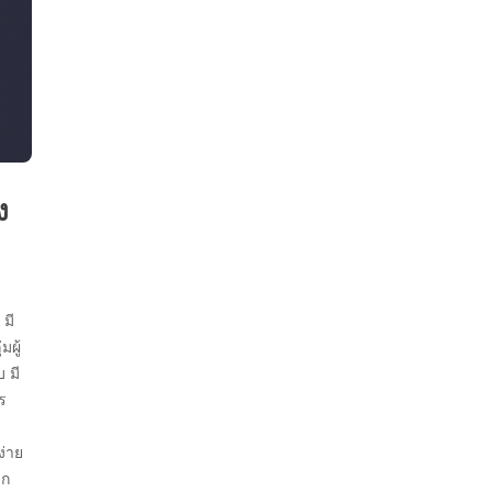
ง
 มี
มผู้
 มี
ร
ง่าย
ดก