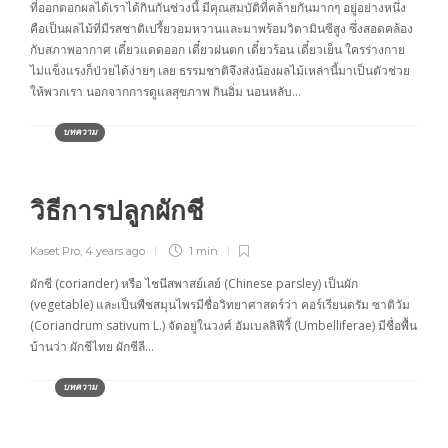
ที่ออกดอกผลได้เราได้กินกันช่วงนี้ มีคุณสมบัติที่คล้ายกันมากๆ อยู่อย่างหนึ่ง
คือเป็นผลไม้ที่มีรสชาติเปรี้ยวอมหวานและมาพร้อมวิตามินซีสูง ซึ่งสอดคล้อง
กับสภาพอากาศ เดี๋ยวแดดออก เดี๋ยวฝนตก เดี๋ยวร้อน เดี๋ยวเย็น ใครร่างกาย
ไม่แข็งแรงก็ป่วยได้ง่ายๆ เลย ธรรมชาติจึงส่งน้องผลไม้เหล่านี้มาเป็นตัวช่วย
ให้พวกเรา นอกจากการดูแลสุขภาพ กินอิ่ม นอนหลับ…
บทความ
วิธีการปลูกผักชี
Kaset Pro
,
4 years ago
1 min
ผักชี (coriander) หรือ ไชนีสพาสย์เลย์ (Chinese parsley) เป็นผัก
(vegetable) และเป็นพืชสมุนไพรมีชื่อวิทยาศาสตร์ว่า คอร์เรียนดรัม ซาติวัม
(Coriandrum sativum L.) จัดอยู่ในวงศ์ อัมเบลลิฟีรี้ (Umbelliferae) มีชื่อพื้น
บ้านว่า ผักชีไทย ผักชีลี…
บทความ