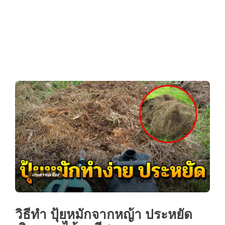
เกษตรพอเพียง
วิธีทำ ปุ้ยหมักจากหญ้า ประหยัด