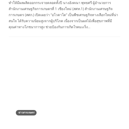
ทำให้มีผลผลิตออกกระจายตลอดทั้งปี นางอังคณา พุทธศรี ผู้อำนวยการ
สำนักงานเศรษฐกิจการเกษตรที่ 1 เชียงใหม่ (สศท.1) สำนักงานเศรษฐกิจ
การเกษตร (สศก.) เปิดเผยว่า “อโวคาโด” เป็นพืชเศรษฐกิจทางเลือกใหม่ที่น่า
สนใจ ได้รับความนิยมสูงจากผู้บริโภค เนื่องจากเป็นผลไม้เพื่อสุขภาพที่มี
คุณค่าทางโภชนาการสูง ช่วยป้องกันการเกิดโรคมะเร็ง…
ข่าวสารเกษตร