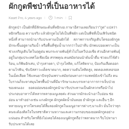
ผักกูดพืชป่าที่เป็นอาหารได้
Kaset Pro
,
4 years ago
1 min
ผักกูดป่า เป็นผักที่มีลักษณะต้นที่หยิกงอ ภาษาอีสานเลยเรียนว่า”กูด” แปลว่า
หยิกหรืองอ ความจริง แล้วผักกูดไม่ได้เป็นพืชผัก แต่เป็นพืชที่เป็นเฟิร์นชนิด
หนึ่งที่ สามารถนำมารับประทานเป็นผักได้ สภาพการเจริญเติบโตของผักกูด
มักจะขึ้นอยู่ตามริมน้ำ หรือพื้นที่ชุ่มน้ำมากกว่าในป่าทึบ มักพบบ่อยเพราะเป็น
ช่วงเจริญเติบโตในฤดูฝน พบกระจายพันธุ์ทั่วไปในทวีปเอเชีย ส่วนอีกสายพันธุ์
อยู่ในกลุ่มประเทศโอเชียเนีย สรรพคุณ คนสมัยก่อนนำต้มน้ำดื่ม ช่วยแก้ไข้ตัว
ร้อน, แก้พิษอักเสบ, บำรุงสายตา, บำรุงโลหิต, แก้โลหิตจาง, ป้องกันเลือดออก
ตามไรฟัน, ขับปัสสาวะเด็ดขาดมาก, ลดความดันโลหิตสูง, ลดคอเลสเทอรอล
ในเม็ดเลือด ใช้แทนยาปัจจุบันเพราะสมัยก่อนทางการแพทย์ยังเข้าไม่ถึง คน
โบราณก็จะหาสมุนไพรพื้นบ้านที่มีมารักษาและบรรเทาอาการการเจ็บป่วย
ของตนเอง ยอดออ่อนของผักกูดนำมารับประทานเป็นผักลวกหรือนำไป
ประกอบอาหารได้หลากหลายเมนูเลยค่ะ ส่วนมากมักจะนำเอาใบอ่อน ช่อ
อ่อน มาทำอย่างเช่น แกงผักกูด ผักกูดผัดน้ำมันหอย ยำผักกูด และอื่น ๆ อีก
หลายเมนู หากใครเคยได้ลิ้มลองผักกูดในเมนูอาหารต่างๆ มาแล้ว มั่นใจว่าทุก
คนจะต้องติดใจในรสชาติความหวานและความกรอบของยอดผักกูดอย่าง
แน่นอน สำหรับใครที่ยังไม่เคยได้ลองเมนูผักกูดถือว่าพลาดมาก รีบไปหามา
รับประทานได้เลย