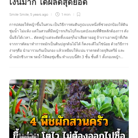
เงินมาก ได้ผลดีสุดยอด
Smile Smile
,
5 years ago
1 min
การปล่อยให้หญ้าขึ้นในสวน​ เป็นวิธีการห่มดินรูปแบบหนึ่ง​ที่ช่วยปกป้องให้ดิน
ชุ่มน้ำ ไม่แห้ง​ แต่ในสวนที่มีหญ้ารกเกินไป​ก็จะบดบังแสงที่พืชหลักต้องการ​ ดัง
นั้นจึงได้เวลา… ตัดหญ้าแต่จะตัดทิ้งเฉยๆก็น่าเสียดายอยู่ ถ้าเราเอาหญ้าที่เกิด
จากการตัดมาทำการหมักเป็นดินปลูกต้นไม้ได้​ ก็คงจะดีไม่ใช่น้อย ด้วยวิธีการ
ง่ายๆคือ นำมารวมกันเป็นกอง​ แล้วเหยียบ​ให้แน่น​ ราดรดด้วยจุลินทรีย์​ และ
น้ำหมักชีวภาพ​ รดน้ำให้พอชุ่มชื้น ทำแบบนี้สัก​ ​3 ชั้น​ ชั้นที่​ 1 ตั้งกองหญ้า​…
เกษตรพอเพียง