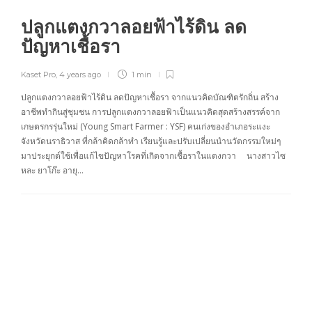
ปลูกแตงกวาลอยฟ้าไร้ดิน ลด
ปัญหาเชื้อรา
Kaset Pro
,
4 years ago
1 min
ปลูกแตงกวาลอยฟ้าไร้ดิน ลดปัญหาเชื้อรา จากแนวคิดบัณฑิตรักถิ่น สร้าง
อาชีพทำกินสู่ชุมชน การปลูกแตงกวาลอยฟ้าเป็นแนวคิดสุดสร้างสรรค์จาก
เกษตรกรรุ่นใหม่ (Young Smart Farmer : YSF) คนเก่งของอำเภอระแงะ
จังหวัดนราธิวาส ที่กล้าคิดกล้าทำ เรียนรู้และปรับเปลี่ยนนำนวัตกรรมใหม่ๆ
มาประยุกต์ใช้เพื่อแก้ไขปัญหาโรคที่เกิดจากเชื้อราในแตงกวา นางสาวไซ
หละ ยาโก๊ะ อายุ…