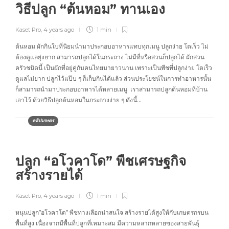
วิธีปลูก “ต้นหอม” ทานเอง
Kaset Pro
,
4 years ago
1 min
ต้นหอม ผักกินใบที่นิยมนำมาประกอบอาหารแทบทุกเมนู ปลูกง่าย โตเร็ว ไม่
ต้องดูแลยุ่งยาก สามารถปลูกได้ในกระถาง ไม่มีที่หรือสวนก็ปลูกได้ ผักสวน
ครัวชนิดนี้ เป็นผักที่อยู่คู่กับคนไทยมายาวนาน เพราะเป็นพืชที่ปลูกง่าย โตเร็ว
ดูแลไม่ยาก ปลูกไว้แป๊บ ๆ ก็เก็บกินได้แล้ว ส่วนประโยชน์ในการทำอาหารนั้น
ก็สามารถนำมาประกอบอาหารได้หลายเมนู เราสามารถปลูกต้นหอมที่บ้าน
เอาไว้ ด้วยวิธีปลูกต้นหอมในกระถางง่าย ๆ ดังนี้…
คลิปเกษตร
ปลูก “อโวคาโด” พืชเศรษฐกิจ
สร้างรายได้
Kaset Pro
,
4 years ago
1 min
หนุนปลูก”อโวคาโด” พืชทางเลือกน่าสนใจ สร้างรายได้สูงให้กับเกษตรกรบน
พื้นที่สูง เนื่องจากมีพื้นที่ปลูกที่เหมาะสม มีความหลากหลายของสายพันธุ์