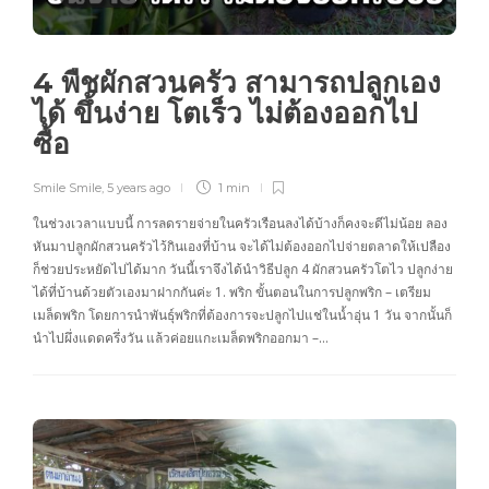
4 พืชผักสวนครัว สามารถปลูกเอง
ได้ ขึ้นง่าย โตเร็ว ไม่ต้องออกไป
ซื้อ
Smile Smile
,
5 years ago
1 min
ในช่วงเวลาแบบนี้ การลดรายจ่ายในครัวเรือนลงได้บ้างก็คงจะดีไม่น้อย ลอง
หันมาปลูกผักสวนครัวไว้กินเองที่บ้าน จะได้ไม่ต้องออกไปจ่ายตลาดให้เปลือง
ก็ช่วยประหยัดไปได้มาก วันนี้เราจึงได้นำวิธีปลูก 4 ผักสวนครัวโตไว ปลูกง่าย
ได้ที่บ้านด้วยตัวเองมาฝากกันค่ะ 1. พริก ขั้นตอนในการปลูกพริก – เตรียม
เมล็ดพริก โดยการนำพันธุ์พริกที่ต้องการจะปลูกไปแช่ในน้ำอุ่น 1 วัน จากนั้นก็
นำไปผึ่งแดดครึ่งวัน แล้วค่อยแกะเมล็ดพริกออกมา –…