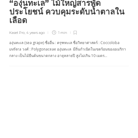
“องุ่นทะเล” ไม้ใหญ่สารพัด
ประโยชน์ ควบคุมระดับน้ำตาลใน
เลือด
Kaset Pro
,
4 years ago
1 min
องุ่นทะเล (sea grape) ชื่ออื่น : ครุฑทะเล ชื่อวิทยาศาสตร์ : Coccoloba
uvifera วงศ์ : Polygonaceae องุ่นทะเล มีถิ่นกำเนิดในเขตร้อนของอเมริกา
กลาง เป็นไม้ยืนต้นขนาดกลาง อายุหลายปี สูงไม่เกิน 10 เมตร…