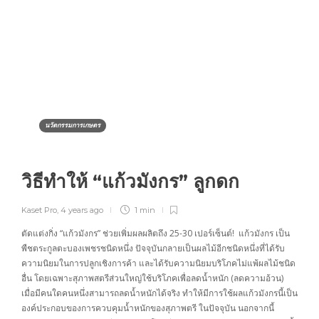
นวัตกรรมการเกษตร
วิธีทำให้ “แก้วมังกร” ลูกดก
Kaset Pro
,
4 years ago
1 min
ตัดแต่งกิ่ง “แก้วมังกร” ช่วยเพิ่มผลผลิตถึง 25-30 เปอร์เซ็นต์! แก้วมังกร เป็น
พืชตระกูลตะบองเพชรชนิดหนึ่ง ปัจจุบันกลายเป็นผลไม้อีกชนิดหนึ่งที่ได้รับ
ความนิยมในการปลูกเชิงการค้า และได้รับความนิยมบริโภคไม่แพ้ผลไม้ชนิด
อื่น โดยเฉพาะสุภาพสตรีส่วนใหญ่ใช้บริโภคเพื่อลดน้ำหนัก (ลดความอ้วน)
เมื่อมีคนใดคนหนึ่งสามารถลดน้ำหนักได้จริง ทำให้มีการใช้ผลแก้วมังกรนี้เป็น
องค์ประกอบของการควบคุมน้ำหนักของสุภาพตรี ในปัจจุบัน นอกจากนี้