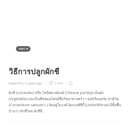
บทความ
วิธีการปลูกผักชี
Kaset Pro
,
4 years ago
1 min
ผักชี (coriander) หรือ ไชนีสพาสย์เลย์ (Chinese parsley) เป็นผัก
(vegetable) และเป็นพืชสมุนไพรมีชื่อวิทยาศาสตร์ว่า คอร์เรียนดรัม ซาติวัม
(Coriandrum sativum L.) จัดอยู่ในวงศ์ อัมเบลลิฟีรี้ (Umbelliferae) มีชื่อพื้น
บ้านว่า ผักชีไทย ผักชีลี…