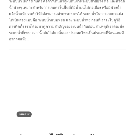
ระบบน้ำในการเกษตร คือการเดินน้ำสู่ผืนดินผ่านระบบสายยาง ท่อ และหัวฉีด
น้ำต่างๆ เหมาะสำหรับการเกษตรในพื้นที่ที่มีน้ำฝนไม่ต่อเนื่อง หรือมีช่วงน้ำ
แล้งน้ำแห้ง จนทำให้ไม่สามารถทำการเกษตรได้ ระบบน้ำในการเกษตรแบ่ง
ได้เป็นสองแบบคือ ระบบน้ำแบบหยด และ ระบบน้ำพุ่ง ก่อนที่เราจะไปดูวิธี
การติดตั้ง เราก็ต้องมาดูความสำคัญของระบบน้ำกันก่อน สาเหตุที่เราต้องพึ่ง
ระบบน้ำก็เพราะว่า ‘น้ำฝน’ ไม่พอนั่นเอง ประเทศไทยเป็นประเทศที่ร้อนแถมมี
อากาศแห้ง…
บทความ