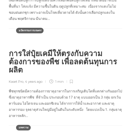
เลือกพื้นที่ปลูก การปลูกแตงโมควรเลือกพื้นที่ปลูกให้เหมาะสมโดยอาจเป็น
พื้นที่นา โล่งแจ้ง มีความชื้นในดิน ฤดูปลูกที่เหมาะสม เนื่องจากแตงโมไม่
ชอบฝนตกชุก เพราะอาจเป็นโรคเหี่ยวตายได้ ดังนั้นควรเลือกปลูกแตงใน
เดือน พฤศจิกายน-มีนาคม…
นวัตกรรมการเกษตร
การใส่ปุ๋ยเคมีให้ตรงกับความ
ต้องการของพืช เพื่อลดต้นทุนการ
ผลิต
Kaset Pro
,
4 years ago
1 min
พืชทุกชนิดมีความต้องการธาตุอาหารในการเจริญเติบโตที่แตกต่างกันออกไป
ซึ่งธาตุอาหารพืช ที่จำเป็น ประกอบด้วย 17 ธาตุ แบบออกเป็น 3 กลุ่ม ยกเว้น
คาร์บอน ไฮโดรเจน และออกซิเจน ได้จากการให้น้ำและอากาศ และธาตุ
อาหารรอง จุลธาตุส่วนใหญ่มีอยู่ในดินในระดับหนึ่ง โดยแบ่งเป็น 1. กลุ่มธาตุ
อาหารหลัก…
บทความ