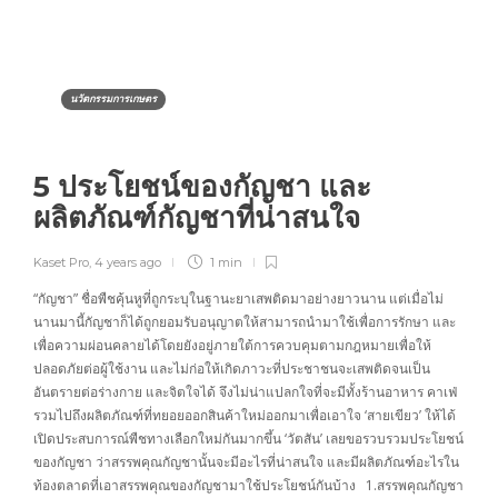
นวัตกรรมการเกษตร
5 ประโยชน์ของกัญชา และ
ผลิตภัณฑ์กัญชาที่น่าสนใจ
Kaset Pro
,
4 years ago
1 min
“กัญชา” ชื่อพืชคุ้นหูที่ถูกระบุในฐานะยาเสพติดมาอย่างยาวนาน แต่เมื่อไม่
นานมานี้กัญชาก็ได้ถูกยอมรับอนุญาตให้สามารถนำมาใช้เพื่อการรักษา และ
เพื่อความผ่อนคลายได้โดยยังอยู่ภายใต้การควบคุมตามกฎหมายเพื่อให้
ปลอดภัยต่อผู้ใช้งาน และไม่ก่อให้เกิดภาวะที่ประชาชนจะเสพติดจนเป็น
อันตรายต่อร่างกาย และจิตใจได้ จึงไม่น่าแปลกใจที่จะมีทั้งร้านอาหาร คาเฟ่
รวมไปถึงผลิตภัณฑ์ที่ทยอยออกสินค้าใหม่ออกมาเพื่อเอาใจ ‘สายเขียว’ ให้ได้
เปิดประสบการณ์พืชทางเลือกใหม่กันมากขึ้น ‘วัตสัน’ เลยขอรวบรวมประโยชน์
ของกัญชา ว่าสรรพคุณกัญชานั้นจะมีอะไรที่น่าสนใจ และมีผลิตภัณฑ์อะไรใน
ท้องตลาดที่เอาสรรพคุณของกัญชามาใช้ประโยชน์กันบ้าง 1.สรรพคุณกัญชา