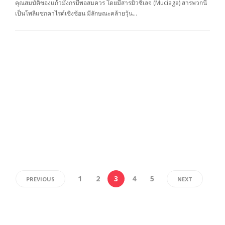
คุณสมบัติของแก้วมังกรมีพอสมควร โดยมีสารมิวซิเลจ (Muciage) สารพวกนี้
เป็นโพลีแซกคาไรด์เชิงซ้อน มีลักษณะคล้ายวุ้น…
1
2
3
4
5
PREVIOUS
NEXT