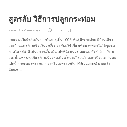
สูตรลับ วิธีการปลูกกระท่อม
Kaset Pro
,
4 years ago
1 min
กระท่อมเป็นพืชยืนต้น บางต้นอายุเป็น 100 ปี พันธุ์พืชกระท่อม มีก้านเขียว
และก้านแดง ก้านเขียวใบจะเล็กกว่า นิยมใช้เคี้ยวหรือหวนท่อมในวิถีชุมชน
ภาคใต้ รสชาติไม่ขมมากเคี้ยวมัน เป็นที่นิยมของ คอท่อม ดังคำที่ว่า “ก้าน
แดงนั่งแหลงคนเดียว ก้านเขียวคนเดียวก็แหลง” ส่วนก้านแดงนิยมเอาไปต้ม
เป็นน้ำกระท่อม เพราะเมากว่าหรือไมทราไจนีน (Mitragynine) มากกว่า
นั่นเอง …