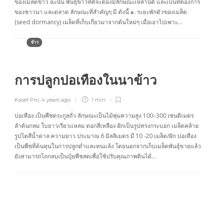
ของเมล็ดข้าว ฉะนั้น พันธุ์ข้าวที่ดีจะต้องมีลักษณะเหล่านี้ดี และเป็นที่ต้องการ
ของชาวนา และตลาด ลักษณะที่สำคัญๆ มี ดังนี้ ๑. ระยะพักตัวของเมล็ด
(seed dormancy) เมล็ดที่เก็บเกี่ยวมาจากต้นใหม่ๆ เมื่อเอาไปเพาะ…
ข้าว
การปลูกปอเทืองในนาข้าว
Kaset Pro
,
4 years ago
1 min
ปอเทือง เป็นพืชตระกูลถั่ว ลักษณะเป็นไม้พุ่มความสูง 100–300 เซนติเมตร
ลำต้นกลม ใบยาวเรียวแหลม ดอกสีเหลือง ฝักเป็นรูปทรงกระบอก เมล็ดคล้าย
รูปไตสีน้ำตาล ความยาว ประมาณ 6 มิลลิเมตร มี 10 -20 เมล็ด/ฝัก ปอเทือง
เป็นพืชที่ต้นทุนในการปลูกต่ำและทนแล้ง โดยนอกจากเก็บเมล็ดพันธุ์ขายแล้ว
ยังสามารถไถกลบเป็นปุ๋ยพืชสดเพื่อใช้ปรับคุณภาพดินได้…