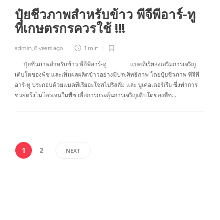
ปุ๋ยชีวภาพสำหรับข้าว พีจีพีอาร์-ทู
ที่เกษตรกรควรใช้ !!!
admin
,
8 years ago
1 min
ปุ๋ยชีวภาพสำหรับข้าว พีจีพีอาร์-ทู แบคทีเรียส่งเสริมการเจริญ
เติบโตของพืช และเพิ่มผลผลิตข้าวอย่างมีประสิทธิภาพ โดยปุ๋ยชีวภาพ พีจีพี
อาร์-ทู ประกอบด้วยแบคทีเรียอะโซสไปริลลัม และ บูเคอเดอร์เรีย ซึ่งทำการ
ช่วยตรึงไนโตรเจนในพืช เพื่อการกระตุ้นการเจริญเติบโตของพืช…
1
2
NEXT