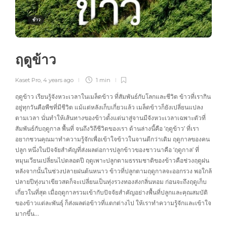
ข้าว
ฤดูข้าว
Kaset Pro
,
4 years ago
1 min
ฤดูข้าว เรียนรู้จังหวะเวลาในเมล็ดข้าว ที่สัมพันธ์กับโลกและชีวิต ข้าวที่เรากิน
อยู่ทุกวันคือพืชที่มีชีวิต แม้แต่หลังเก็บเกี่ยวแล้ว เมล็ดข้าวก็ยังเปลี่ยนแปลง
ตามเวลา นั่นทำให้เส้นทางของข้าวตั้งแต่นาสู่จานมีจังหวะเวลาเฉพาะตัวที่
สัมพันธ์กับฤดูกาล พื้นที่ จนถึงวิถีชีวิตของเรา ด้านล่างนี้คือ ‘ฤดูข้าว’ ที่เรา
อยากชวนคุณมาทำความรู้จักเพื่อเข้าใจข้าวในจานดีกว่าเดิม ฤดูกาลของคน
ปลูก หนึ่งในปัจจัยสำคัญที่ส่งผลต่อการปลูกข้าวของชาวนาคือ ‘ฤดูกาล’ ที่
หมุนเวียนเปลี่ยนไปตลอดปี ฤดูเพาะปลูกตามธรรมชาติของข้าวคือช่วงฤดูฝน
หลังจากนั้นในช่วงปลายฝนต้นหนาว ข้าวที่ปลูกตามฤดูกาลจะออกรวง พอใกล้
ปลายปีทุ่งนาเขียวสดก็จะเปลี่ยนเป็นทุ่งรวงทองส่งกลิ่นหอม ก่อนจะถึงฤดูเก็บ
เกี่ยวในที่สุด เมื่อฤดูกาลรวมเข้ากับปัจจัยสำคัญอย่างพื้นที่ปลูกและคุณสมบัติ
ของข้าวแต่ละพันธุ์ ก็ส่งผลต่อข้าวที่แตกต่างไป ให้เราทำความรู้จักและเข้าใจ
มากขึ้น…