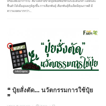
หรือแสดงอาการใบ สีม่วงคล้ายขาดปุ๋ยฟอสฟอรัสในระยะต้นกล้า แต่ต้นจะ
ฟื้นตัวได้เมื่ออุณหภูมิสูงขึ้น การเลือกพันธุ์ เลือกพันธุ์ที่เมล็ดมีคุณภาพดี มี
ความงอดมากกว่า…
InfoGraphic
❝ ปุ๋ยสั่งตัด… นวัตกรรมการใช้ปุ๋ย
❞