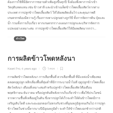
ต้องการใช้ที่มีอัตราการขยายตัวเพิ่มสูงขึ้นทุกปี จึงต้องพึ่งพาการนำเข้า
วัตถุดิบทดแทน เช่น ข้าวสาลี และนำเข้าเมล็ดข้าวโพดเลี้ยงสัตว์จากต่าง
ประเทศ การปลูกข้าวโพดเลี้ยงสัตว์ ให้ได้ผลผลิตเต็มไร่ และคุณภาพดี
เกษตรกรต้องมีความรู้ เรื่องการเพาะปลูกอย่างถูกวิธี ทั้งการจัดการดิน ปุ๋ยและ
น้ำ รวมทั้งการเก็บเกี่ยว หากเกษตรกรวางแผนการปลูกและบริหารจัดการ
แปลงอย่างเหมาะสม การปลูกข้าวโพดเลี้ยงสัตว์ให้มีผลผลิตมากกว่า…
ข้าวโพด
การผลิตข้าวโพดหลังนา
Kaset Pro
,
4 years ago
1 min
การผลิตข้าวโพดหลังนา การเลือกพื้นที่ ควรเลือกพื้นที่ ที่มีแหล่งน้ำเพียงพอ
ตลอดฤดูปลูก หลีกเลี่ยงพื้นที่ลุ่มต่ำที่มีการระบายน้ำไม่ดี ฤดูปลูกข้าวโพดเลี้ยง
สัตว์หลังนา เดือนที่เหมาะสมสำหรับปลูกข้าวโพดเลี้ยงสัตว์คือเดือน
พฤศจิกายน-ธันวาคม หรือปลูกทันทีหลังจากเก็บเกี่ยวข้าว เพื่อใช้ประโยชน์
จากความชื้นที่เหลืออยู่ในดิน ซึ่งหากปลูกได้เร็วจะทำให้ต้นข้าวโพดมีการ
เจริญเติบโตดี และระยะออกดอกไม่ตรงกับช่วงที่อุณหภูมิสูงจนเกินไป การปลูก
ข้าวโพดในช่วงนี้หากบางปีมีอุณหภูมิต่ำ จะทำให้ข้าวโพดงอกช้ากว่าปกติ