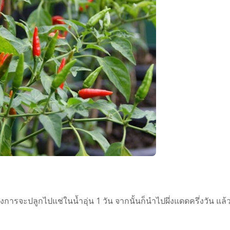
งการจะปลูกไปแช่ในน้ำอุ่น 1 วัน จากนั้นก็นำไปผึ่งแดดครึ่งวัน แล้