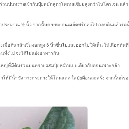
ร่วนปนทรายเข้ากับปุ๋ยหมักสูตรโพเทสเซียมสูงกว่าไนโตรเจน แล้ว
ึกประมาณ ½ นิ้ว จากนั้นค่อยหย่อนเมล็ดพริกลงไป กลบดินแล้วรดน
มื่อต้นกล้าเริ่มงอกสูง 6 นิ้วขึ้นไปและออกใบให้เห็น ให้เลือกต้นที่
ถอนทิ้งไป จะได้ไม่แย่งอาหารกัน
หญ่ที่มีดินร่วนปนทรายผสมปุ๋ยหมักแบบเดียวกับตอนเพาะกล้า
อย่าให้มีน้ำขัง วางกระถางให้โดนแดด ใส่ปุ๋ยดือนละครั้ง จากนั้นก็รอ