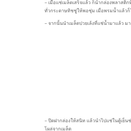
– เมื่อแช่เมล็ดเสร็จแล้ว ก็นำกล่องพลาสติกท
ทั่วกระดาษทิชชู่ให้พอชุ่ม เมื่อพรมน้ำแล้วก็
– จากนั้นนำเมล็ดปวยเล้งที่แช่น้ำมาแล้ว ม
– ปิดฝากล่องให้สนิท แล้วนำไปแช่ในตู้เย็
โผล่จากเมล็ด