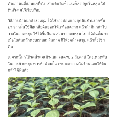
คัดเอาต้นที่อ่อนแอทิ้งไป ส่วนต้นที่แข็งแรงก็ลงปลูกในหลุม ใส่
ดินที่ผสมไว้เรียบร้อย
วิธีการนำต้นกล้าลงหลุม ให้ใช้หางช้อนแกงขุดดินส่วนรากขึ้น
มา จากนั้นใช้มือเกลี่ยดินออกให้เหลือแต่ราก แล้วนำต้นกล้าไป
วางในถาดหลุม ใช้ไม้จิ้มฟันกดส่วนรากลงหลุม โดยให้ต้นตั้งตรง
เมื่อใส่ต้นกล้าครบทุกหลุมในถาด ก็ให้รดน้ำจนชุ่ม แล้วทิ้งไว้ 1
คืน
9. จากนั้นก็ให้รดน้ำแค่เช้า-เย็น จนครบ 2 สัปดาห์ โดยเคล็ดลับ
ในการย้ายหลุม ควรทำช่วงเย็น เพราะอากาศไม่ร้อนและให้ต้น
กล้าได้ฟื้นตัว