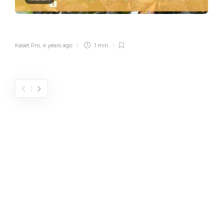
Kaset Pro
,
4 years ago
1 min