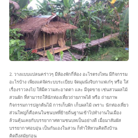
2. วางแบบแปลนคร่าวๆ มีห้องพักกี่ห้อง อะไรตรงไหน มีกิจกรรม
อะไรบ้าง เพียงแค่จัดระบบระเบียบ จัดมุมนั่งจิบกาแฟเก๋ๆ หรือ ใส่
เรื่องราวลงไป ให้มีความสะอาดตา และ มีจุดขาย เช่นสวนผลไม้
สวนผัก ที่สามารถให้นักท่องเที่ยวถ่ายภาพได้ หรือ ถ่ายภาพ
กิจกรรมการปลูกต้นไม้ การเก็บผัก เก็บผลไม้ เพราะ นักท่องเที่ยว
ส่วนใหญ่ก็คือคนในชนบทที่ย้ายถิ่นฐานเข้าไปทำงานในเมือง
ล้วนคุ้นเคยกับบรรยากาศตามชนบทเป็นอย่างดี เมื่อมาสัมผัส
บรรยากาศอบอุ่น เป็นกันเองในสวน ก็ทำให้หวนคิดถึงบ้าน
คิดถึงสมัยก่อน