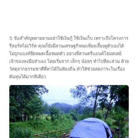
5. ข้อสำคัญพยามยามอย่าใช้เงินกู้ ใช้เงินเก็บ เพราะถึงโครงการ
รีสอร์ทไม่เวิร์ค คุณก็ยังมีสวนเศรษฐกิจพอเพียงเลี้ยงดูตัวเองได้
ไม่ถูกแบงค์ยึดหมดเนื้อหมดตัว อย่างที่สวนตรีแอนด์โฮมสเตย์
เจ้าของลงมือทำเอง โดยเริ่มจาก เล็กๆ น้อยๆ ทำไปทีละส่วน ด้วย
วัสดุจากธรรมชาตืที่หาได้ในท้องถิ่น ทำให้ช่วยลดภาระในเรื่อง
ต้นทุนได้มากทีเดียว