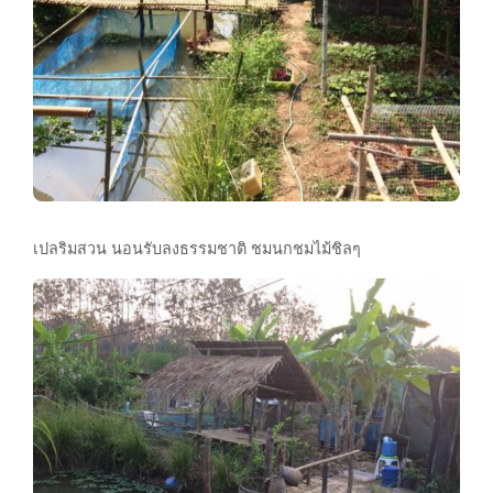
เปลริมสวน นอนรับลงธรรมชาติ ชมนกชมไม้ชิลๆ