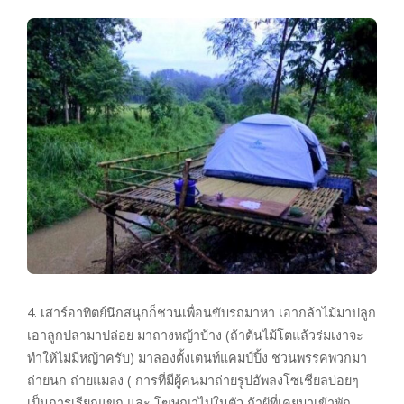
4. เสาร์อาทิตย์นึกสนุกก็ชวนเพื่อนขับรถมาหา เอากล้าไม้มาปลูก
เอาลูกปลามาปล่อย มาถางหญ้าบ้าง (ถ้าต้นไม้โตแล้วร่มเงาจะ
ทำให้ไม่มีหญ้าครับ) มาลองตั้งเตนท์แคมป์ปิ้ง ชวนพรรคพวกมา
ถ่ายนก ถ่ายแมลง ( การที่มีผู้คนมาถ่ายรูปอัพลงโซเชียลบ่อยๆ
เป็นการเรียกแขก และ โฆษณาไปในตัว ถ้าผู้ที่เคยมาเข้าพัก