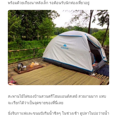
พร้อมด้วยเถียงนาหลังเล็ก รอต้อนรับนักท่องเที่ยวอยู่
สะพานไม้ไผ่ของบ้านสวนตรีโฮมแอนด์สเตย์ สวยงามมาก แทบ
จะเรียกได้ว่าเป็นจุดขายของที่นี่เลย
นั่งจิบกาแฟและขนมปังริมน้ำชิลๆ ในช่วงเช้า ดูปลาในบ่อว่ายน้ำ