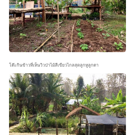
โต๊ะกินข้าวที่เห็นวิวป่าไม้สีเขียวไกลสุดลูกหูลูกตา